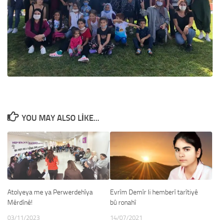
YOU MAY ALSO LIKE...
Atolyeya me ya Perwerdehîya
Evrîm Demîr li hemberî tarîtiyê
Mêrdînê!
bû ronahî
03/11/2023
14/07/2021