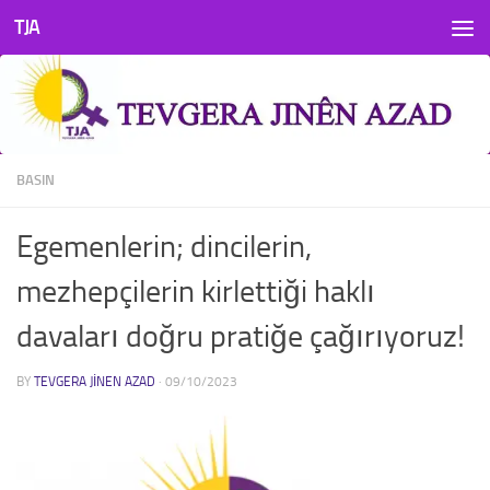
TJA
Skip to content
BASIN
Egemenlerin; dincilerin,
mezhepçilerin kirlettiği haklı
davaları doğru pratiğe çağırıyoruz!
BY
TEVGERA JINEN AZAD
·
09/10/2023