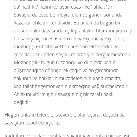
da’ haklılık’ halini koruyan esas ilke ‘ ahlak ’tır.
Savaşlarda esas belirleyici olan ve günün sonunda
kazanan ahlakın kendisidir. Bu anlamda bugün bir
ulusun haklı davasından çıkıp ahlakın tılsımını yitirmiş
bu savaş biçimi esasında cinsiyetçi, milliyetçi, dinci,
mezhepçi eril zihniyetten beslenmekte kadın ve
çocuklar üzerinden soykırım pratiğini sergilemektedir.
Mezhepçilik bugün Ortadoğu ve dünyada kadın
düşmanlığına dönüşerek çağın yalan girdabında
haklının ve halkların mücadelesini bulandırmakta,
kapitalist hegemonyanın ekmeğine yağ sürmektedir.
Ahlakını yitirmiş bir savaşın hiç bir tarafı haklı
değildir.
Hegemonların bilerek, isteyerek, planlayarak dayattıkları
savaşları kabul etmiyoruz.
Kadınları, çocukları, yaşlıları savunmayı unutan bir savaşı