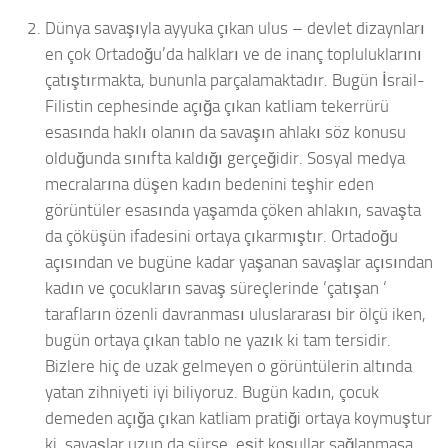
Dünya savaşıyla ayyuka çıkan ulus – devlet dizaynları
en çok Ortadoğu’da halkları ve de inanç topluluklarını
çatıştırmakta, bununla parçalamaktadır. Bugün İsrail-
Filistin cephesinde açığa çıkan katliam tekerrürü
esasında haklı olanın da savaşın ahlakı söz konusu
olduğunda sınıfta kaldığı gerçeğidir. Sosyal medya
mecralarına düşen kadın bedenini teşhir eden
görüntüler esasında yaşamda çöken ahlakın, savaşta
da çöküşün ifadesini ortaya çıkarmıştır. Ortadoğu
açısından ve bugüne kadar yaşanan savaşlar açısından
kadın ve çocukların savaş süreçlerinde ‘çatışan ‘
tarafların özenli davranması uluslararası bir ölçü iken,
bugün ortaya çıkan tablo ne yazık ki tam tersidir.
Bizlere hiç de uzak gelmeyen o görüntülerin altında
yatan zihniyeti iyi biliyoruz. Bugün kadın, çocuk
demeden açığa çıkan katliam pratiği ortaya koymuştur
ki, savaşlar uzun da sürse, eşit koşullar sağlanmasa