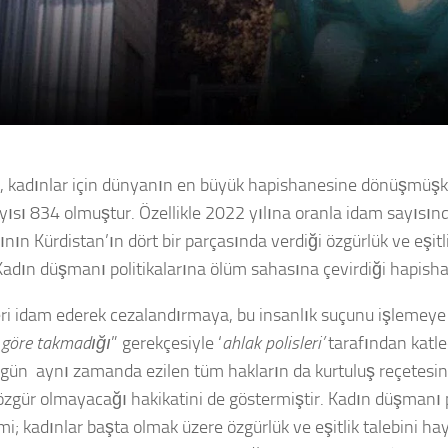
, kadınlar için dünyanın en büyük hapishanesine dönüşmüşke
yısı 834 olmuştur. Özellikle 2022 yılına oranla idam sayısın
ının Kürdistan’ın dört bir parçasında verdiği özgürlük ve eşit
adın düşmanı politikalarına ölüm sahasına çevirdiği hapishan
fleri idam ederek cezalandırmaya, bu insanlık suçunu işlemey
 göre takmadığı
” gerekçesiyle ‘
ahlak polisleri’
tarafından katle
ugün aynı zamanda ezilen tüm hakların da kurtuluş reçetesini 
özgür olmayacağı hakikatini de göstermiştir. Kadın düşmanı 
imi; kadınlar başta olmak üzere özgürlük ve eşitlik talebini hay