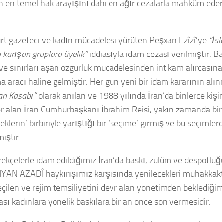
 en temel hak arayışını dahi en ağır cezalarla mahkûm eder
rt gazeteci ve kadın mücadelesi yürüten Peşxan Ezîzî’ye
“İs
 karışan gruplara üyelik”
iddiasıyla idam cezası verilmiştir. B
ve sınırları aşan özgürlük mücadelesinden intikam alırcasına 
a aracı haline gelmiştir. Her gün yeni bir idam kararının al
an Kasabı”
olarak anılan ve 1988 yılında İran’da binlerce kiş
r alan İran Cumhurbaşkanı İbrahim Reisi, yakın zamanda bir
eklerin’ birbiriyle yarıştığı bir ‘seçime’ girmiş ve bu seçimler
iştir.
erekçelerle idam edildiğimiz İran’da baskı, zulüm ve despotluğ
YAN AZADÎ haykırışımız karşısında yenilecekleri muhakkaktır.
seçilen ve rejim temsiliyetini devr alan yönetimden beklediğim
ı kadınlara yönelik baskılara bir an önce son vermesidir.