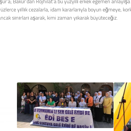
aşûr’a; Bakûr’dan Rojhilat’a bu yüzyılı erkek egemen anlayışa
yüzlerce yıllık cezalarla, idam kararlarıyla boyun eğmeye, kork
ancak sınırları aşarak, kimi zaman yıkarak büyüteceğiz.