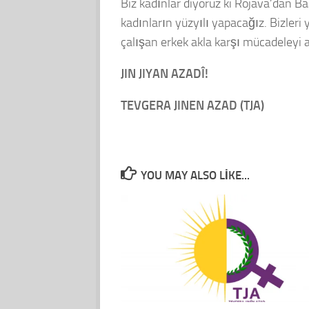
Biz kadınlar diyoruz ki Rojava’dan B
kadınların yüzyılı yapacağız. Bizleri 
çalışan erkek akla karşı mücadeleyi 
JIN JIYAN AZADÎ!
TEVGERA JINEN AZAD (TJA)
YOU MAY ALSO LIKE...