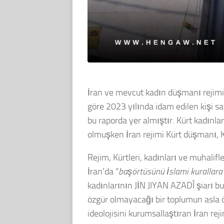
İran ve mevcut kadın düşmanı rejimi
göre 2023 yılında idam edilen kişi sa
bu raporda yer almıştır. Kürt kadınlar
olmuşken İran rejimi Kürt düşmanı, K
Rejim, Kürtleri, kadınları ve muhali
İran’da “
başörtüsünü İslami kurallara
kadınlarının JİN JIYAN AZADÎ şiarı b
özgür olmayacağı bir toplumun asla 
ideolojisini kurumsallaştıran İran rej