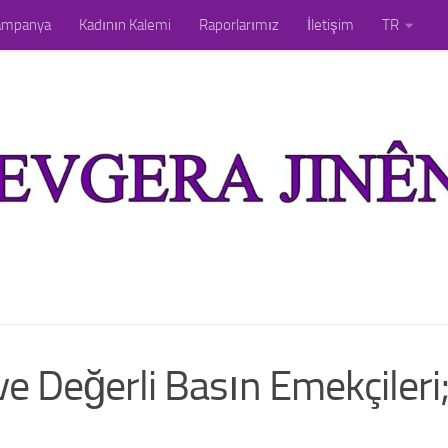
ampanya
Kadının Kalemi
Raporlarımız
İletişim
TR
ve Değerli Basın Emekçileri