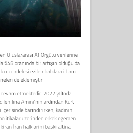
n Uluslararası Af Örgütü verilerine
da %48 oranında bir artışın olduğu da
lik mücadelesi ezilen halklara ilham
eleri de eklemiştir.
e devam etmektedir. 2022 yılında
dilen Jina Amini’nin ardından Kürt
içerisinde barındırırken, kadının
politikalar üzerinden erkek egemen
kıran İran halklarını baskı altına