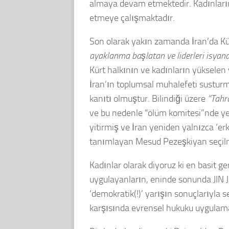
almaya devam etmektedir. Kadınların
etmeye çalışmaktadır.
Son olarak yakın zamanda İran’da Kü
ayaklanma başlatan ve liderleri isyana
Kürt halkının ve kadınların yükselen 
İran’ın toplumsal muhalefeti susturm
kanıtı olmuştur. Bilindiği üzere
“Tahr
ve bu nedenle “ölüm komitesi”nde ye
yitirmiş ve İran yeniden yalnızca ‘erk
tanımlayan Mesud Pezeşkiyan seçilm
Kadınlar olarak diyoruz ki en basit g
uygulayanların, eninde sonunda JIN JI
‘demokratik(!)’ yarışın sonuçlarıyla 
karşısında evrensel hukuku uygulamas