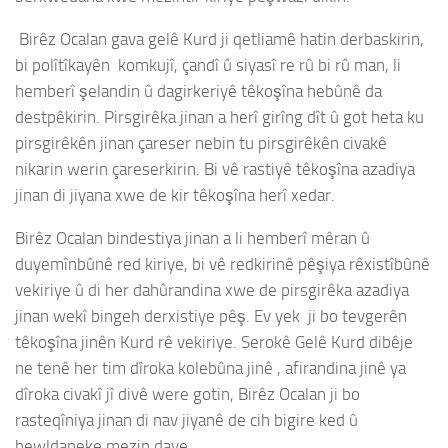
Birêz Ocalan gava gelê Kurd ji qetliamê hatin derbaskirin,
bi polîtîkayên komkujî, çandî û siyasî re rû bi rû man, li
hemberî şelandin û dagirkeriyê têkoşîna hebûnê da
destpêkirin. Pirsgirêka jinan a herî girîng dît û got heta ku
pirsgirêkên jinan çareser nebin tu pirsgirêkên civakê
nikarin werin çareserkirin. Bi vê rastiyê têkoşîna azadiya
jinan di jiyana xwe de kir têkoşîna herî xedar.
Birêz Ocalan bindestiya jinan a li hemberî mêran û
duyemînbûnê red kiriye, bi vê redkirinê pêşiya rêxistîbûnê
vekiriye û di her dahûrandina xwe de pirsgirêka azadiya
jinan wekî bingeh derxistiye pêş. Ev yek ji bo tevgerên
têkoşîna jinên Kurd rê vekiriye. Serokê Gelê Kurd dibêje
ne tenê her tim dîroka kolebûna jinê , afirandina jinê ya
dîroka civakî jî divê were gotin, Birêz Ocalan ji bo
rasteqîniya jinan di nav jiyanê de cih bigire ked û
hewldaneke mezin daye.