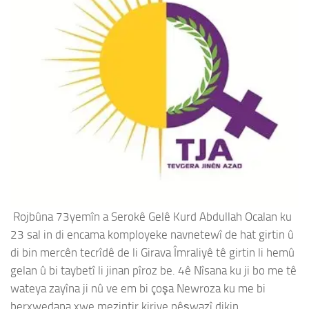
Rojbûna 73yemîn a Serokê Gelê Kurd Abdullah Ocalan ku
23 sal in di encama komployeke navnetewî de hat girtin û
di bin mercên tecrîdê de li Girava Îmraliyê tê girtin li hemû
gelan û bi taybetî li jinan pîroz be. 4ê Nîsana ku ji bo me tê
wateya zayîna ji nû ve em bi çoşa Newroza ku me bi
berxwedana xwe mezintir kiriye pêşwazî dikin.