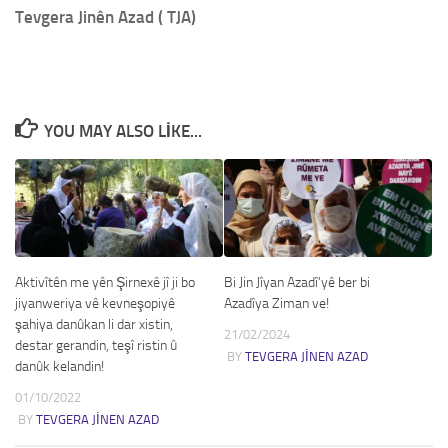
Tevgera Jinên Azad ( TJA)
YOU MAY ALSO LIKE...
Aktivîtên me yên Şirnexê jî ji bo
Bi Jin Jîyan Azadî’yê ber bi
jiyanweriya vê kevneşopiyê
Azadîya Ziman ve!
şahiya danûkan li dar xistin,
21/02/2024
destar gerandin, teşî ristin û
BY
TEVGERA JINEN AZAD
danûk kelandin!
01/10/2022
BY
TEVGERA JINEN AZAD