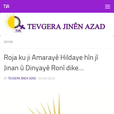
TJA
Skip to content
BASIN
Roja ku ji Amarayê Hildaye hîn jî
Jinan û Dinyayê Ronî dike…
BY
TEVGERA JINEN AZAD
·
03/04/2022