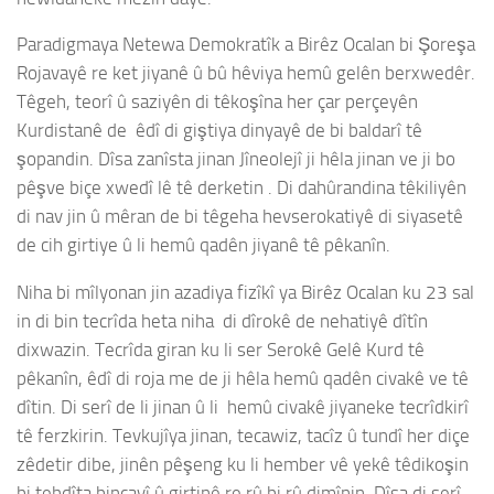
Paradigmaya Netewa Demokratîk a Birêz Ocalan bi Şoreşa
Rojavayê re ket jiyanê û bû hêviya hemû gelên berxwedêr.
Têgeh, teorî û saziyên di têkoşîna her çar perçeyên
Kurdistanê de êdî di giştiya dinyayê de bi baldarî tê
şopandin. Dîsa zanîsta jinan Jîneolejî ji hêla jinan ve ji bo
pêşve biçe xwedî lê tê derketin . Di dahûrandina têkiliyên
di nav jin û mêran de bi têgeha hevserokatiyê di siyasetê
de cih girtiye û li hemû qadên jiyanê tê pêkanîn.
Niha bi mîlyonan jin azadiya fizîkî ya Birêz Ocalan ku 23 sal
in di bin tecrîda heta niha di dîrokê de nehatiyê dîtîn
dixwazin. Tecrîda giran ku li ser Serokê Gelê Kurd tê
pêkanîn, êdî di roja me de ji hêla hemû qadên civakê ve tê
dîtin. Di serî de li jinan û li hemû civakê jiyaneke tecrîdkirî
tê ferzkirin. Tevkujîya jinan, tecawiz, tacîz û tundî her diçe
zêdetir dibe, jinên pêşeng ku li hember vê yekê têdikoşin
bi tehdîta binçavî û girtinê re rû bi rû dimînin. Dîsa di serî