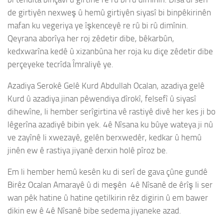
de girtiyên nexweş û hemû girtiyên siyasî bi binpêkirinên
mafan ku vegeriya ye îşkenceyê re rû bi rû dimînin.
Qeyrana aborîya her roj zêdetir dibe, bêkarbûn,
kedxwarîna kedê û xizanbûna her roja ku diçe zêdetir dibe
perçeyeke tecrîda Îmraliyê ye.
Azadiya Serokê Gelê Kurd Abdullah Ocalan, azadiya gelê
Kurd û azadiya jinan pêwendiya dîrokî, felsefî û siyasî
dihewîne, li hember serîgirtina vê rastiyê divê her kes ji bo
lêgerîna azadiyê bibin yek. 4ê Nîsana ku bûye wateya ji nû
ve zayînê li xwezayê, gelên berxwedêr, kedkar û hemû
jinên ew ê rastiya jiyanê derxin holê pîroz be.
Em li hember hemû kesên ku di serî de gava çûne gundê
Birêz Ocalan Amarayê û di meşên 4ê Nîsanê de êrîş li ser
wan pêk hatine û hatine qetilkirin rêz digirin û em bawer
dikin ew ê 4ê Nîsanê bibe sedema jiyaneke azad.