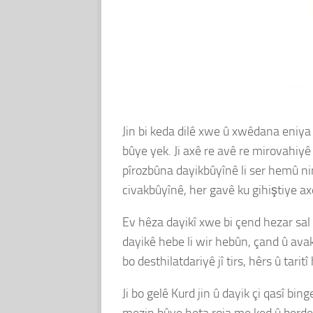
Jin bi keda dilê xwe û xwêdana eniya x
bûye yek. Ji axê re avê re mirovahiy
pîrozbûna dayikbûyînê li ser hemû nir
civakbûyînê, her gavê ku gihiştiye axê 
Ev hêza dayikî xwe bi çend hezar sal e
dayikê hebe li wir hebûn, çand û avakar
bo desthilatdariyê jî tirs, hêrs û taritî
Ji bo gelê Kurd jin û dayik çi qasî b
mezin bûye heta roja me ked û berdelê