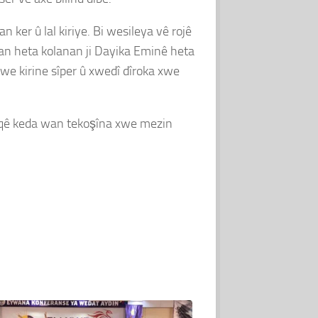
 ker û lal kiriye. Bi wesileya vê rojê
anan heta kolanan ji Dayika Eminê heta
e kirine sîper û xwedî dîroka xwe
layiqê keda wan tekoşîna xwe mezin