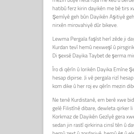
hatibû ferz kirin dayikên me bê tir
Şemîyê geh bûn Dayikên Aşitiyê geh b
nirxên mirovahiyê dûr bikeve.
Lewma Pergala faşîst herî zêde ji dayi
Kurdan tevî hemû nexweşî û pirsgirik
Di şexsê Dayika Taybet de şerma miro
Îro di qêrîn û lorikên Dayika Emîne 
hesap dipirse. Ji vê pergala rizî hes
kom dike û her roj ev qêrîn mezin dib
Ne tenê Kurdistanê, em berê xwe bidin
gelê Filistînê dibare, dewleta qirker 
Korkmaz de Dayikên Gezîyê gera xwe 
sedan jin rastî qirkirina cinsî tên û da
hemû zext û zordariyê, hemû êş û ele