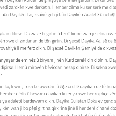
s xwedî zarokên xwe derketin. Hember zilma ku ser serê me d
ûn Dayikên Laçikspîyê geh jî bûn Dayikên Adaletê û nehiştin
kan ditirse. Dixwaze bi girtin û tecrîtkirinê wan ji sekna xwe
ên xwe di zindanan de tên girtin. Di şexsê Dayika Xalisê de ê
vahiyê li me ferz dikin. Di şexsê Dayikên Şemiyê de dixwazin
Şenyaşar de em hêz û biryara jinên Kurd carekî din dibînin. D
ap dipirse. Hemû mirovên bêvîcdan hesap dipirse. Bi sekna xw
e.
 ku, li wir çiroka berxwedan û êşe di dilê dayikan de tê huna
li hember qêrîn û hewara dayikan kujeriya xwe her roj diçe zêd
ya adaletê berdewam dikin. Dayika Gulistan Doku ev çend sal
yikên wan ji bo pêşî girtina qirkirina jinê li her derê cîhanê doz
mên xwe jî îro pêşengiya dayikan de şerê hebûn û rûmetê li s