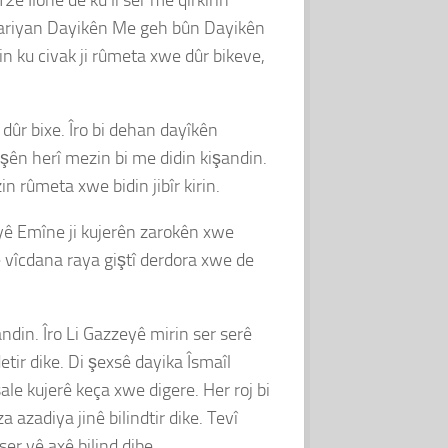
ibariyan Dayikên Me geh bûn Dayikên
 ku civak ji rûmeta xwe dûr bikeve,
 dûr bixe. Îro bi dehan dayîkên
şên herî mezin bi me didin kişandin.
 rûmeta xwe bidin jibîr kirin.
ayê Emîne ji kujerên zarokên xwe
e vîcdana raya giştî derdora xwe de
ndin. Îro Li Gazzeyê mirin ser serê
etir dike. Di şexsê dayika Îsmaîl
e kujerê keça xwe digere. Her roj bi
a azadiya jinê bilindtir dike. Tevî
er vê axê bilind dibe.