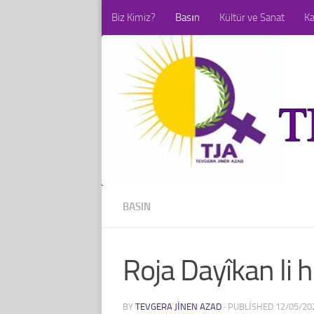
Biz Kimiz?
Basın
Kültür ve Sanat
K
Skip to content
BASIN
Roja Dayîkan li 
BY
TEVGERA JINEN AZAD
· PUBLISHED
12/05/20