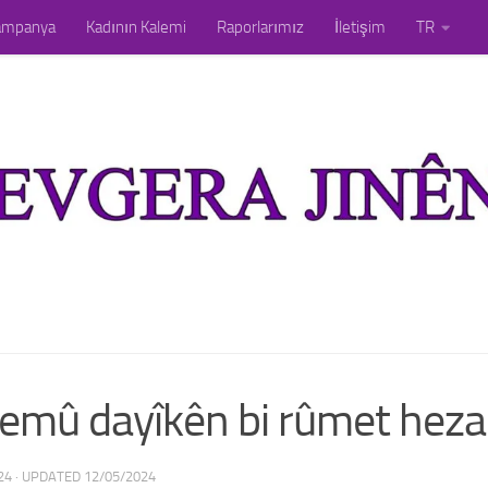
ampanya
Kadının Kalemi
Raporlarımız
İletişim
TR
hemû dayîkên bi rûmet hezar 
24
· UPDATED
12/05/2024