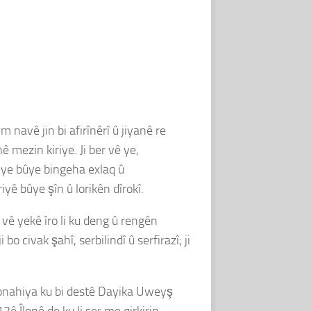
 navê jin bi afirînêrî û jiyanê re
mezin kiriye. Ji ber vê ye,
tiye bûye bingeha exlaq û
iyê bûye şîn û lorikên dîrokî.
 vê yekê îro li ku deng û rengên
o civak şahî, serbilindî û serfirazî; ji
 Ronahiya ku bi destê Dayika Uweyş
ê Îlonê de ku li ser me qirkirin