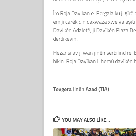
Îro Roja Dayikan e. Pergala ku ji şîrê
em jî carêk din daxwaza xwe ya aşitî 
Dayikên Adaletê; ji Dayîkên Plaza D
derdikevin.
Hezar silav ji wan jinên serbilind re
bikin. Roja Dayîkan li hemû dayîkên b
Tevgera Jinên Azad (TJA)
YOU MAY ALSO LIKE...