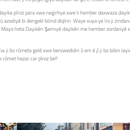
 dayika pîroz para xwe negirtiye xwe li hember daxwaza dayikan
û azadiyê bi dengekî bilind diqîrin. Waye xuya ye îro ji zind
e Mayo heta Dayikên Şemiyê dayikên me hember zordariyê xw
. Ew ji bo rûmeta gelê xwe berxwedidin û em ê jî ji bo bibin 
i rûmet hezar car pîroz be!!