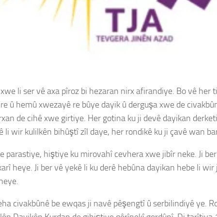
we li ser vê axa pîroz bi hezaran nirx afirandiye. Bo vê her tim
ê re û hemû xwezayê re bûye dayik û derguşa xwe de civakbûnê 
xan de cihê xwe girtiye. Her gotina ku ji devê dayikan derke
li wir kulilkên bihûştî zîl daye, her rondikê ku ji çavê wan bar
 parastiye, hiştiye ku mirovahî cevhera xwe jibîr neke. Ji ber
î heye. Ji ber vê yekê li ku derê hebûna dayikan hebe li wir ji b
 heye.
ingeha civakbûnê be ewqas ji navê pêşengtî û serbilindiyê ye.
n Dayikên Kurdan de gihiştiye qêrînekî gerdûnî. Di tarîtiya 12