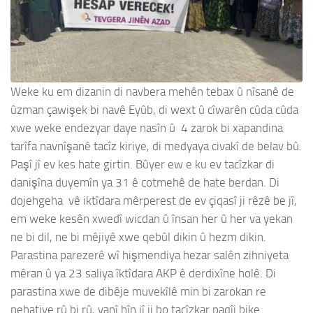
Weke ku em dizanin di navbera mehên tebax û nîsanê de
ûzman çawişek bi navê Eyûb, di wext û cîwarên cûda cûda
xwe weke endezyar daye nasîn û 4 zarok bi xapandina
tarîfa navnîşanê tacîz kiriye, di medyaya civakî de belav bû.
Paşî jî ev kes hate girtin. Bûyer ew e ku ev tacîzkar di
danişîna duyemîn ya 31 ê cotmehê de hate berdan. Di
dojehgeha vê iktîdara mêrperest de ev çiqasî ji rêzê be jî,
em weke kesên xwedî wicdan û însan her û her va yekan
ne bi dil, ne bi mêjiyê xwe qebûl dikin û hezm dikin.
Parastina parezerê wî hişmendiya hezar salên zihniyeta
mêran û ya 23 saliya îktîdara AKP ê derdixîne holê. Di
parastina xwe de dibêje muvekîlê min bi zarokan re
nehatiye rû bi rû, yanî hîn jî ji bo tacîzkar paqîj bike