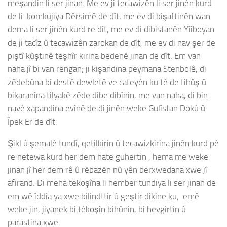
meşandin li ser jinan. Me ev ji tecawizên li ser jinên kurd
de li komkujiya Dêrsimê de dît, me ev di bişaftinên wan
dema li ser jinên kurd re dît, me ev di dibistanên Yîîboyan
de ji tacîz û tecawizên zarokan de dît, me ev di nav şer de
piştî kûştinê teşhîr kirina bedenê jinan de dît. Em van
naha jî bi van rengan; ji kişandina peymana Stenbolê, di
zêdebûna bi destê dewletê ve cafeyên ku tê de fihûş û
bikaranîna tilyakê zêde dibe dibînin, me van naha, di bin
navê xapandina evînê de di jinên weke Gulîstan Dokû û
Îpek Er de dît.
Şikl û şemalê tundî, qetilkirin û tecawizkirina jinên kurd pê
re netewa kurd her dem hate guhertin , hema me weke
jinan jî her dem rê û rêbazên nû yên berxwedana xwe jî
afirand. Di meha tekoşîna li hember tundiya li ser jinan de
em wê îddîa ya xwe bilindttir û geştir dikine ku; emê
weke jin, jiyanek bi têkoşîn bihûnin, bi hevgirtin û
parastina xwe.