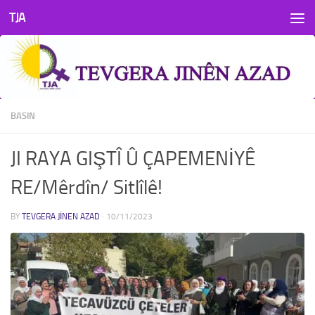
TJA
Skip to content
BASIN
JI RAYA GIŞTÎ Û ÇAPEMENİYÊ
RE/Mêrdîn/ Sitlîlê!
BY
TEVGERA JINEN AZAD
·
10/11/2023