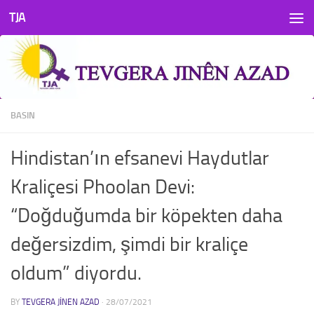
TJA
Skip to content
BASIN
Hindistan’ın efsanevi Haydutlar
Kraliçesi Phoolan Devi:
“Doğduğumda bir köpekten daha
değersizdim, şimdi bir kraliçe
oldum” diyordu.
BY
TEVGERA JINEN AZAD
·
28/07/2021