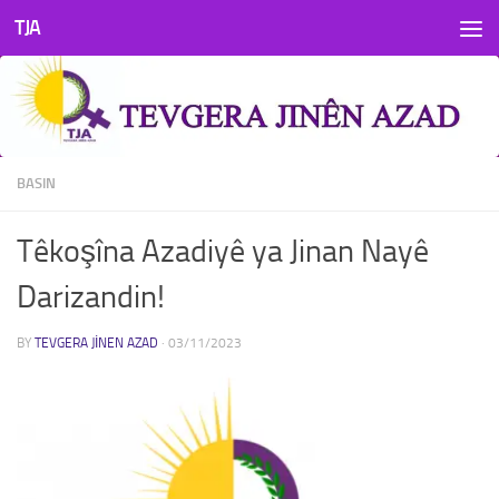
TJA
Skip to content
BASIN
Têkoşîna Azadiyê ya Jinan Nayê
Darizandin!
BY
TEVGERA JINEN AZAD
·
03/11/2023