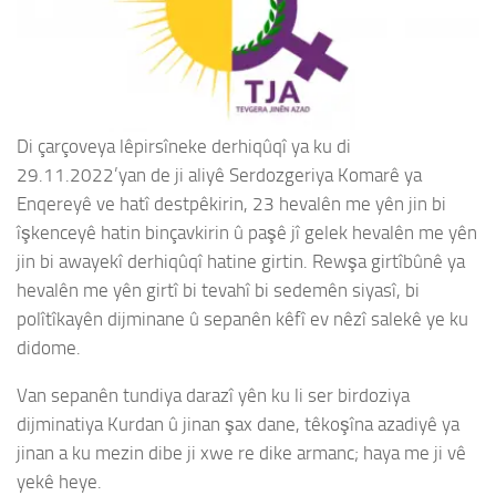
Di çarçoveya lêpirsîneke derhiqûqî ya ku di
29.11.2022’yan de ji aliyê Serdozgeriya Komarê ya
Enqereyê ve hatî destpêkirin, 23 hevalên me yên jin bi
îşkenceyê hatin binçavkirin û paşê jî gelek hevalên me yên
jin bi awayekî derhiqûqî hatine girtin. Rewşa girtîbûnê ya
hevalên me yên girtî bi tevahî bi sedemên siyasî, bi
polîtîkayên dijminane û sepanên kêfî ev nêzî salekê ye ku
didome.
Van sepanên tundiya darazî yên ku li ser birdoziya
dijminatiya Kurdan û jinan şax dane, têkoşîna azadiyê ya
jinan a ku mezin dibe ji xwe re dike armanc; haya me ji vê
yekê heye.