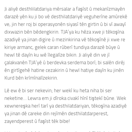
Ji aliyê desthlilatdariya mêrsalar a faşîst û mekanîzmayên
darazê yên ku ji bo vê desthilatdariyê veguherîne amûrekê
ve, jin her roj bi operasyonên siyasî tên girtin û bi vî awayî
dixwazin bên bêdengkirin. TJA’ya ku hêza xwe ji têkoşîna
azadiyê ya jinan digire û mezinkirina vê têkoşînê ji xwe re
kiriye armanc, gelek caran rûberî tundiya darazê bûye û
hewl tê dayîn ku wê îlegalîze bikin. Ji aliyê din ve jî
çalakvanên TJA’yê û berdevka serdema borî; bi salên dirêj
ên girtîgehê hatine cezakirin û hewl hatiye dayîn ku jinên
Kurd bên krîmînalîzekirin.
Lê ew ê bi ser nekevin; her wekî ku heta niha bi ser
neketine… Lewra em ji dîroka civakî hînî tiştekî bûne. Wek
xewnereşka herî tarî ya desthilatdariyan, têkoşîna azadiyê
ya jinan dê careke din rejîmên desthilatdarperest,
zayendperest û faşîst têk bibe!