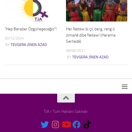
“Hep Beraber Özgürleşeceğiz”!
Her Netew bi çil, berg, reng û
zimanê dibe Netew! (Herema
30/12/2024
Serhedê)
BY
TEVGERA JINEN AZAD
08/06/2021
BY
TEVGERA JINEN AZAD
TJA / Tüm Hakları Saklıdır.