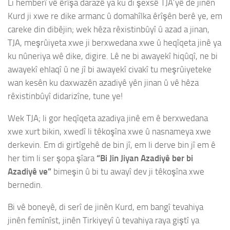
Li hemberî vê êrîşa darazê ya ku di şexsê TJA’yê de jinên
Kurd ji xwe re dike armanc û domahîlka êrîşên berê ye, em
careke din dibêjin; wek hêza rêxistinbûyî û azad a jinan,
TJA, meşrûiyeta xwe ji berxwedana xwe û heqîqeta jinê ya
ku nûneriya wê dike, digire. Lê ne bi awayekî hiqûqî, ne bi
awayekî ehlaqî û ne jî bi awayekî civakî tu meşrûiyeteke
wan kesên ku daxwazên azadiyê yên jinan û vê hêza
rêxistinbûyî didarizîne, tune ye!
Wek TJA; li gor heqîqeta azadiya jinê em ê berxwedana
xwe xurt bikin, xwedî li têkoşîna xwe û nasnameya xwe
derkevin. Em di girtîgehê de bin jî, em li derve bin jî em ê
her tim li ser şopa şîara
“Bi Jin Jiyan Azadiyê ber bi
Azadiyê ve”
bimeşin û bi tu awayî dev ji têkoşîna xwe
bernedin.
Bi vê boneyê, di serî de jinên Kurd, em bangî tevahiya
jinên femînîst, jinên Tirkiyeyî û tevahiya raya giştî ya