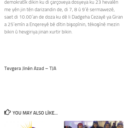
demokratîk dikin ku di çarçoveya dosyeya ku 23 hevalên
me yên jin tên darizandin de, di 7, 8 û 9’ê sermawezê,
saet di 10.00’an de doza ku dê li Dadgeha Cezayê ya Giran
a 25’emîn a Enqereyê bê dîtin bişopînin, têkoşînê mezin
bikin û hevgiriya jinan xurtir bikin.
Tevgera Jinên Azad – TJA
YOU MAY ALSO LIKE...