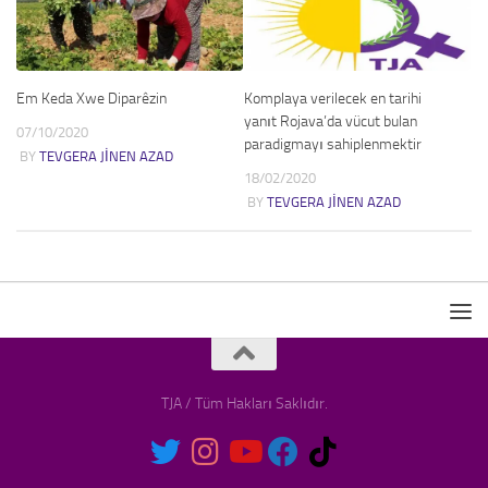
Em Keda Xwe Diparêzin
Komplaya verilecek en tarihi
yanıt Rojava’da vücut bulan
07/10/2020
paradigmayı sahiplenmektir
BY
TEVGERA JINEN AZAD
18/02/2020
BY
TEVGERA JINEN AZAD
TJA / Tüm Hakları Saklıdır.