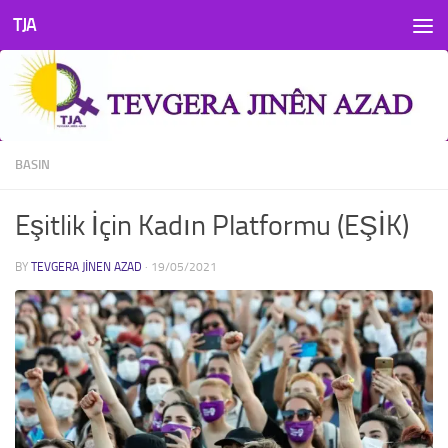
TJA
Skip to content
BASIN
Eşitlik İçin Kadın Platformu (EŞİK)
BY
TEVGERA JINEN AZAD
·
19/05/2021