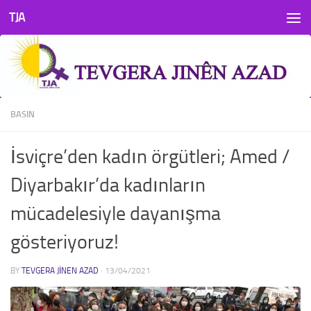
TJA
Skip to content
BASIN
İsviçre’den kadın örgütleri; Amed /
Diyarbakır’da kadınların
mücadelesiyle dayanışma
gösteriyoruz!
BY
TEVGERA JINEN AZAD
·
13/04/2021