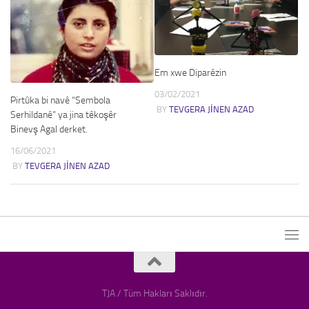
Em xwe Diparêzin
03/02/2021
Pirtûka bi navê “Sembola
BY
TEVGERA JINEN AZAD
Serhildanê” ya jina têkoşêr
Binevş Agal derket.
16/06/2021
BY
TEVGERA JINEN AZAD
TJA / Tüm Hakları Saklıdır.