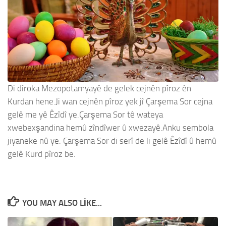
Di dîroka Mezopotamyayê de gelek cejnên pîroz ên
Kurdan hene.Ji wan cejnên pîroz yek jî Çarşema Sor cejna
gelê me yê Êzîdî ye.Çarşema Sor tê wateya
xwebexşandina hemû zîndîwer û xwezayê.Anku sembola
jiyaneke nû ye. Çarşema Sor di serî de li gelê Êzîdî û hemû
gelê Kurd pîroz be.
YOU MAY ALSO LIKE...