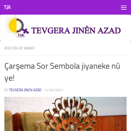
TJA
Skip to content
KÜLTÜR VE SANAT
Çarşema Sor Sembola jiyaneke nû
ye!
BY
TEVGERA JINEN AZAD
·
14/04/2021