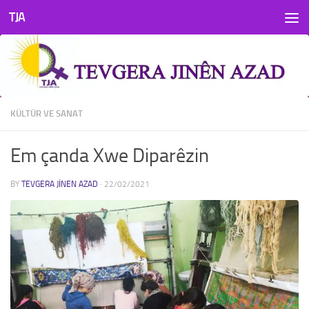
TJA
Skip to content
KÜLTÜR VE SANAT
Em çanda Xwe Diparêzin
BY
TEVGERA JINEN AZAD
·
22/02/2021