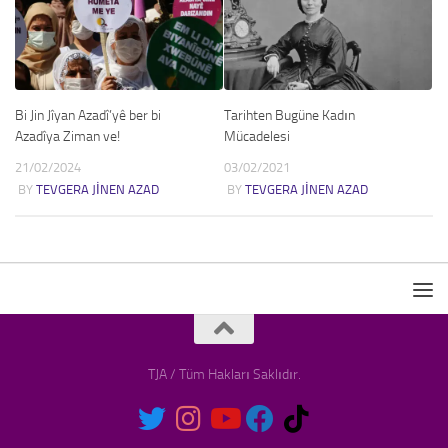
Bi Jin Jîyan Azadî’yê ber bi
Tarihten Bugüne Kadın
Azadîya Ziman ve!
Mücadelesi
21/02/2024
03/02/2021
BY
TEVGERA JINEN AZAD
BY
TEVGERA JINEN AZAD
TJA / Tüm Hakları Saklıdır.