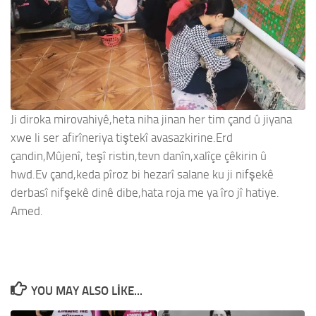
Ji diroka mirovahiyê,heta niha jinan her tim çand û jiyana
xwe li ser afirîneriya tiştekî avasazkirine.Erd
çandin,Mûjenî, teşî ristin,tevn danîn,xalîçe çêkirin û
hwd.Ev çand,keda pîroz bi hezarî salane ku ji nifşekê
derbasî nifşekê dinê dibe,hata roja me ya îro jî hatiye.
Amed.
YOU MAY ALSO LIKE...