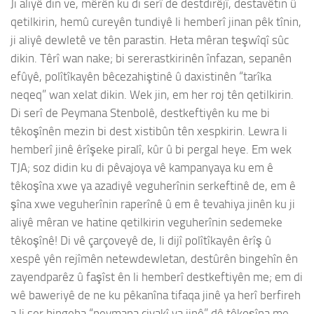
Ji aliyê din ve, mêrên ku di serî de destdirêjî, destavêtin û
qetilkirin, hemû cureyên tundiyê li hemberî jinan pêk tînin,
ji aliyê dewletê ve tên parastin. Heta mêran teşwîqî sûc
dikin. Têrî wan nake; bi sererastkirinên înfazan, sepanên
efûyê, polîtîkayên bêcezahiştinê û daxistinên “tarîka
neqeq” wan xelat dikin. Wek jin, em her roj tên qetilkirin.
Di serî de Peymana Stenbolê, destkeftiyên ku me bi
têkoşînên mezin bi dest xistibûn tên xespkirin. Lewra li
hemberî jinê êrîşeke piralî, kûr û bi pergal heye. Em wek
TJA; soz didin ku di pêvajoya vê kampanyaya ku em ê
têkoşîna xwe ya azadiyê veguherînin serkeftinê de, em ê
şîna xwe veguherînin raperînê û em ê tevahiya jinên ku ji
aliyê mêran ve hatine qetilkirin veguherînin sedemeke
têkoşînê! Di vê çarçoveyê de, li dijî polîtîkayên êrîş û
xespê yên rejîmên netewdewletan, destûrên bingehîn ên
zayendparêz û faşîst ên li hemberî destkeftiyên me; em di
wê baweriyê de ne ku pêkanîna tifaqa jinê ya herî berfireh
a li ser bingeha “peymana civakî ya jinê” dê têkoşîna me