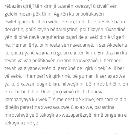
rêbazên qirêjî tên kirin jî talanên xwezayî û civakî yên
gelekî mezin pêk tînin. Agirên ku bi polîtîkayên
ewlehîparêz li cihên wek Dêrsim, Cûdî, Licê û Bilîsê hatin
derxistin, polîtîkayên bêdarhiştinê, polîtîkayên rûxandinê
yên di binê navê veguherîna bajarî de aliyekî din ê vî şerî
ne. Heman êrîş, bi hinceta sermayedariyê, li ser Akbelena
ku qada jiyanê ya jinan û gelan e jî tên kirin. Em dizanin ku
tevahiya van polîtîkayên rûxandina xwezayê, li hemberî
tevahiya giyanewerên di gerdûnê de “qirkirinek” e. Ji ber
vê yekê, li hemberî vê qirkirinê; bê guman, li ser axa xwe
ya ku dixawzin dagir bikin, hilweşînin, bê mirov bihêlin, em
ê xurtir he bibin. Di vê çarçoveyê de, bi boneya
kampanyaya ku wek TJA me dest pê kiriye; em careke din
dibêjin parastina xwezaya xwe û axa xwe, parastina
mirovahiyê ye û têkoşîna xwezaparêziyê hîmê bingehîn ê
têkoşîna jinê ye.