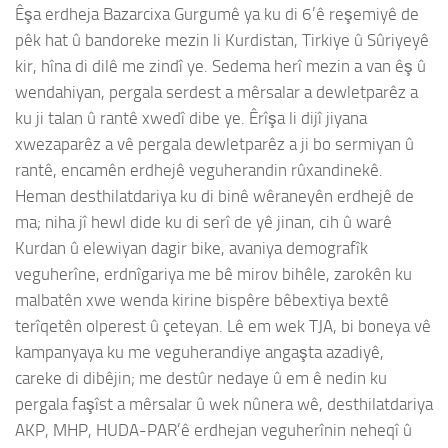
Êşa erdheja Bazarcixa Gurgumê ya ku di 6’ê reşemiyê de
pêk hat û bandoreke mezin li Kurdistan, Tirkiye û Sûriyeyê
kir, hîna di dilê me zindî ye. Sedema herî mezin a van êş û
wendahiyan, pergala serdest a mêrsalar a dewletparêz a
ku ji talan û rantê xwedî dibe ye. Êrîşa li dijî jiyana
xwezaparêz a vê pergala dewletparêz a ji bo sermiyan û
rantê, encamên erdhejê veguherandin rûxandinekê.
Heman desthilatdariya ku di binê wêraneyên erdhejê de
ma; niha jî hewl dide ku di serî de yê jinan, cih û warê
Kurdan û elewiyan dagir bike, avaniya demografîk
veguherîne, erdnîgariya me bê mirov bihêle, zarokên ku
malbatên xwe wenda kirine bispêre bêbextiya bextê
terîqetên olperest û çeteyan. Lê em wek TJA, bi boneya vê
kampanyaya ku me veguherandiye angaşta azadiyê,
careke di dibêjin; me destûr nedaye û em ê nedin ku
pergala faşîst a mêrsalar û wek nûnera wê, desthilatdariya
AKP, MHP, HUDA-PAR’ê erdhejan veguherînin neheqî û