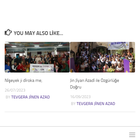
YOU MAY ALSO LIKE...
Nîşeyek ji dîroka me;
Jin Jîyan Azadî ile Özgürlüğe
Doğru
26/07/2023
16/09/2023
BY
TEVGERA JINEN AZAD
BY
TEVGERA JINEN AZAD