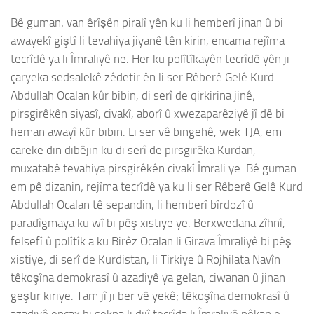
Bê guman; van êrîşên piralî yên ku li hemberî jinan û bi
awayekî giştî li tevahiya jiyanê tên kirin, encama rejîma
tecrîdê ya li Îmraliyê ne. Her ku polîtîkayên tecrîdê yên ji
çaryeka sedsalekê zêdetir ên li ser Rêberê Gelê Kurd
Abdullah Ocalan kûr bibin, di serî de qirkirina jinê;
pirsgirêkên siyasî, civakî, aborî û xwezaparêziyê jî dê bi
heman awayî kûr bibin. Li ser vê bingehê, wek TJA, em
careke din dibêjin ku di serî de pirsgirêka Kurdan,
muxatabê tevahiya pirsgirêkên civakî Îmrali ye. Bê guman
em pê dizanin; rejîma tecrîdê ya ku li ser Rêberê Gelê Kurd
Abdullah Ocalan tê sepandin, li hemberî bîrdozî û
paradîgmaya ku wî bi pêş xistiye ye. Berxwedana zîhnî,
felsefî û polîtîk a ku Birêz Ocalan li Girava Îmraliyê bi pêş
xistiye; di serî de Kurdistan, li Tirkiye û Rojhilata Navîn
têkoşîna demokrasî û azadiyê ya gelan, ciwanan û jinan
geştir kiriye. Tam jî ji ber vê yekê; têkoşîna demokrasî û