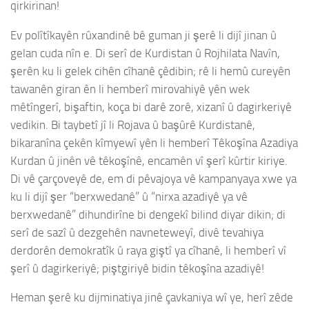
qirkirinan!
Ev polîtîkayên rûxandinê bê guman ji şerê li dijî jinan û
gelan cuda nîn e. Di serî de Kurdistan û Rojhilata Navîn,
şerên ku li gelek cihên cîhanê çêdibin; rê li hemû cureyên
tawanên giran ên li hemberî mirovahiyê yên wek
mêtîngerî, bişaftin, koça bi darê zorê, xizanî û dagirkeriyê
vedikin. Bi taybetî jî li Rojava û başûrê Kurdistanê,
bikaranîna çekên kîmyewî yên li hemberî Têkoşîna Azadiya
Kurdan û jinên vê têkoşînê, encamên vî şerî kûrtir kiriye.
Di vê çarçoveyê de, em di pêvajoya vê kampanyaya xwe ya
ku li dijî şer “berxwedanê” û “nirxa azadiyê ya vê
berxwedanê” dihundirîne bi dengekî bilind diyar dikin; di
serî de sazî û dezgehên navneteweyî, divê tevahiya
derdorên demokratîk û raya giştî ya cîhanê, li hemberî vî
şerî û dagirkeriyê; piştgiriyê bidin têkoşîna azadiyê!
Heman şerê ku dijminatiya jinê çavkaniya wî ye, herî zêde