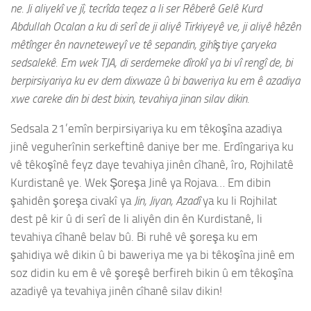
ne. Ji aliyekî ve jî, tecrîda teqez a li ser Rêberê Gelê Kurd
Abdullah Ocalan a ku di serî de ji aliyê Tirkiyeyê ve, ji aliyê hêzên
mêtînger ên navneteweyî ve tê sepandin, gihîştiye çaryeka
sedsalekê. Em wek TJA, di serdemeke dîrokî ya bi vî rengî de, bi
berpirsiyariya ku ev dem dixwaze û bi baweriya ku em ê azadiya
xwe careke din bi dest bixin, tevahiya jinan silav dikin.
Sedsala 21’emîn berpirsiyariya ku em têkoşîna azadiya
jinê veguherînin serkeftinê daniye ber me. Erdîngariya ku
vê têkoşînê feyz daye tevahiya jinên cîhanê, îro, Rojhilatê
Kurdistanê ye. Wek Şoreşa Jinê ya Rojava… Em dibin
şahidên şoreşa civakî ya
Jin, Jiyan, Azadî
ya ku li Rojhilat
dest pê kir û di serî de li aliyên din ên Kurdistanê, li
tevahiya cîhanê belav bû. Bi ruhê vê şoreşa ku em
şahidiya wê dikin û bi baweriya me ya bi têkoşîna jinê em
soz didin ku em ê vê şoreşê berfireh bikin û em têkoşîna
azadiyê ya tevahiya jinên cîhanê silav dikin!