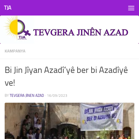
TJA
Skip to content
KAMPANYA
Bi Jin Jîyan Azadî’yê ber bi Azadîyê
ve!
BY
TEVGERA JINEN AZAD
·
16/09/2023