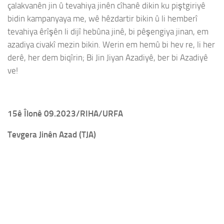
çalakvanên jin û tevahiya jinên cîhanê dikin ku piştgiriyê
bidin kampanyaya me, wê hêzdartir bikin û li hemberî
tevahiya êrîşên li dijî hebûna jinê, bi pêşengiya jinan, em
azadiya civakî mezin bikin. Werin em hemû bi hev re, li her
derê, her dem biqîrin; Bi Jin Jiyan Azadiyê, ber bi Azadiyê
ve!
15ê Îlonê 09.2023/RIHA/URFA
Tevgera Jinên Azad (TJA)