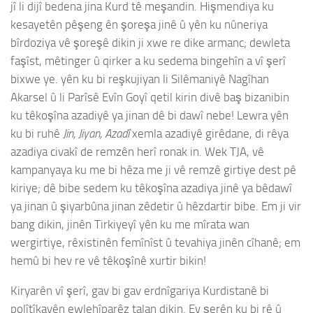
jî li dijî bedena jina Kurd tê meşandin. Hişmendiya ku
kesayetên pêşeng ên şoreşa jinê û yên ku nûneriya
bîrdoziya vê şoreşê dikin ji xwe re dike armanc; dewleta
faşîst, mêtinger û qirker a ku sedema bingehîn a vî şerî
bixwe ye. yên ku bi reşkujiyan li Silêmaniyê Nagîhan
Akarsel û li Parîsê Evîn Goyî qetil kirin divê baş bizanibin
ku têkoşîna azadiyê ya jinan dê bi dawî nebe! Lewra yên
ku bi ruhê
Jin, Jiyan, Azadî
xemla azadiyê girêdane, di rêya
azadiya civakî de remzên herî ronak in. Wek TJA, vê
kampanyaya ku me bi hêza me ji vê remzê girtiye dest pê
kiriye; dê bibe sedem ku têkoşîna azadiya jinê ya bêdawî
ya jinan û şiyarbûna jinan zêdetir û hêzdartir bibe. Em ji vir
bang dikin, jinên Tirkiyeyî yên ku me mîrata wan
wergirtiye, rêxistinên femînîst û tevahiya jinên cîhanê; em
hemû bi hev re vê têkoşînê xurtir bikin!
Kiryarên vî şerî, gav bi gav erdnîgariya Kurdistanê bi
polîtîkayên ewlehîparêz talan dikin. Ev şerên ku bi rê û