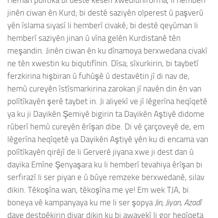
Heman polîtîka bi destê kesên xwedîunîforma, li hemberî
jinên ciwan ên Kurd; bi destê saziyên olperest û paşverû
yên îslama siyasî li hemberî civakê; bi destê qeyûman li
hemberî saziyên jinan û vîna gelên Kurdistanê tên
meşandin. Jinên ciwan ên ku dînamoya berxwedana civakî
ne tên xwestin ku biqutifînin. Dîsa; sîxurkirin, bi taybetî
ferzkirina hişbiran û fuhûşê û destavêtin jî di nav de,
hemû cureyên îstîsmarkirina zarokan jî navên din ên van
polîtîkayên şerê taybet in. Ji aliyekî ve jî lêgerîna heqîqetê
ya ku ji Dayikên Şemiyê bigirin ta Dayikên Aştiyê didome
rûberî hemû cureyên êrîşan dibe. Di vê çarçoveyê de, em
lêgerîna heqîqetê ya Dayikên Aştiyê yên ku di encama van
polîtîkayên qirêjî de li Gerverê jiyana xwe ji dest dan û
dayika Emîne Şenyaşara ku li hemberî tevahiya êrîşan bi
serfirazî li ser piyan e û bûye remzeke berxwedanê, silav
dikin. Têkoşîna wan, têkoşîna me ye! Em wek TJA, bi
boneya vê kampanyaya ku me li ser şopya
Jin, Jiyan, Azadî
daye destpêkirin diyar dikin ku bi awayekî li gor heqîqeta