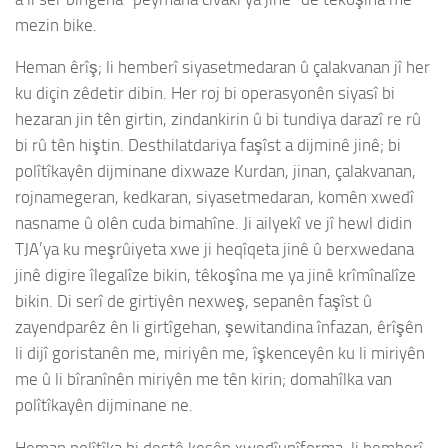
mezin bike.
Heman êrîş; li hemberî siyasetmedaran û çalakvanan jî her
ku diçin zêdetir dibin. Her roj bi operasyonên siyasî bi
hezaran jin tên girtin, zindankirin û bi tundiya darazî re rû
bi rû tên hiştin. Desthilatdariya faşîst a dijminê jinê; bi
polîtîkayên dijminane dixwaze Kurdan, jinan, çalakvanan,
rojnamegeran, kedkaran, siyasetmedaran, komên xwedî
nasname û olên cuda bimahîne. Ji ailyekî ve jî hewl didin
TJA’ya ku meşrûiyeta xwe ji heqîqeta jinê û berxwedana
jinê digire îlegalîze bikin, têkoşîna me ya jinê krîmînalîze
bikin. Di serî de girtiyên nexweş, sepanên faşîst û
zayendparêz ên li girtîgehan, şewitandina înfazan, êrîşên
li dijî goristanên me, miriyên me, îşkenceyên ku li miriyên
me û li bîranînên miriyên me tên kirin; domahîlka van
polîtîkayên dijminane ne.