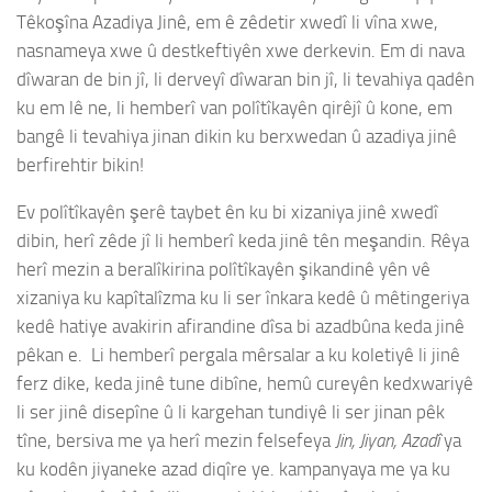
Têkoşîna Azadiya Jinê, em ê zêdetir xwedî li vîna xwe,
nasnameya xwe û destkeftiyên xwe derkevin. Em di nava
dîwaran de bin jî, li derveyî dîwaran bin jî, li tevahiya qadên
ku em lê ne, li hemberî van polîtîkayên qirêjî û kone, em
bangê li tevahiya jinan dikin ku berxwedan û azadiya jinê
berfirehtir bikin!
Ev polîtîkayên şerê taybet ên ku bi xizaniya jinê xwedî
dibin, herî zêde jî li hemberî keda jinê tên meşandin. Rêya
herî mezin a beralîkirina polîtîkayên şikandinê yên vê
xizaniya ku kapîtalîzma ku li ser înkara kedê û mêtingeriya
kedê hatiye avakirin afirandine dîsa bi azadbûna keda jinê
pêkan e. Li hemberî pergala mêrsalar a ku koletiyê li jinê
ferz dike, keda jinê tune dibîne, hemû cureyên kedxwariyê
li ser jinê disepîne û li kargehan tundiyê li ser jinan pêk
tîne, bersiva me ya herî mezin felsefeya
Jin, Jiyan, Azadî
ya
ku kodên jiyaneke azad diqîre ye. kampanyaya me ya ku