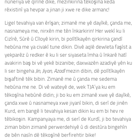
nûneriya vê qîrînê dike, mezinkirina têkoşîna keda
rêxistinî ya hevpar a jinan ji xwe re dike armanc!
Ligel tevahiya van êrîşan; zimanê me yê dayîkê, çanda me,
nasnameya me, nirxên me tên înkarkirin! Her wekî ku li
Cizîrê, Sûrê û Cîloyê kirin, bi polîtîkayên qirkirina çandî
hebûna me ya civakî tune dikin. Divê aqlê dewleta faşîst a
yekparêz û redker ê ku li ser siyaseta îmha û înkarê hatî
avakirin baş bi vê yekê bizanibe; daxwazên azadiyê yên ku
li ser bingeha
Jin, Jiyan, Azadî
mezin dibin, dê polîtîkayên
bişaftinê têk bibin. Zimanê me û çanda me sedema
hebûna me ne. Di vê wateyê de, wek TJA’ya ku em
têkoşîna hebûnê didin; ji bo ku em zimanê xwe yê dayîkê,
çanda xwe û nasnameya xwe jiyanî bikin, di serî de jinên
Kurd, em bangê li tevahiya kesan dikin ku em bi hev re
têbikoşin. Kampanyaya me, di serî de Kurdî, ji bo tevahiya
ziman bibin zimanê perwerdehiyê û di destûra bingehîn
de bên nasîn dê têkoşînê berfirehtir bike!