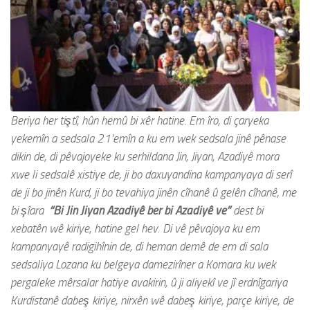
Beriya her tiştî, hûn hemû bi xêr hatine. Em îro, di çaryeka
yekemîn a sedsala 21’emîn a ku em wek sedsala jinê pênase
dikin de, di pêvajoyeke ku serhildana Jin, Jiyan, Azadiyê mora
xwe li sedsalê xistiye de, ji bo daxuyandina kampanyaya di serî
de ji bo jinên Kurd, ji bo tevahiya jinên cîhanê û gelên cîhanê, me
bi şîara
“Bi Jin Jiyan Azadiyê ber bi Azadiyê ve”
dest bi
xebatên wê kiriye, hatine gel hev. Di vê pêvajoya ku em
kampanyayê radigihînin de, di heman demê de em di sala
sedsaliya Lozana ku belgeya damezirîner a Komara ku wek
pergaleke mêrsalar hatiye avakirin, û ji aliyekî ve jî erdnîgariya
Kurdistanê dabeş kiriye, nirxên wê dabeş kiriye, parçe kiriye, de