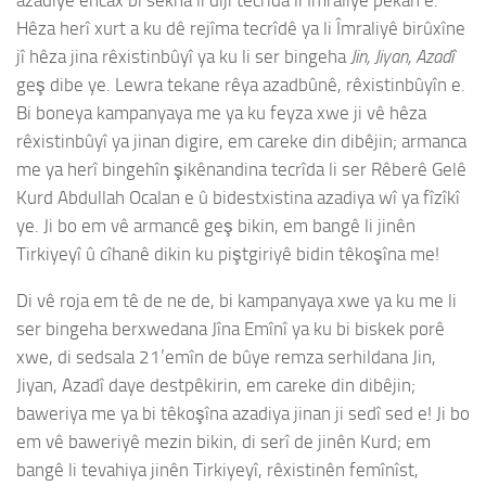
azadiyê encax bi sekna li dijî tecrîda li Îmraliyê pêkan e.
Hêza herî xurt a ku dê rejîma tecrîdê ya li Îmraliyê birûxîne
jî hêza jina rêxistinbûyî ya ku li ser bingeha
Jin, Jiyan, Azadî
geş dibe ye. Lewra tekane rêya azadbûnê, rêxistinbûyîn e.
Bi boneya kampanyaya me ya ku feyza xwe ji vê hêza
rêxistinbûyî ya jinan digire, em careke din dibêjin; armanca
me ya herî bingehîn şikênandina tecrîda li ser Rêberê Gelê
Kurd Abdullah Ocalan e û bidestxistina azadiya wî ya fîzîkî
ye. Ji bo em vê armancê geş bikin, em bangê li jinên
Tirkiyeyî û cîhanê dikin ku piştgiriyê bidin têkoşîna me!
Di vê roja em tê de ne de, bi kampanyaya xwe ya ku me li
ser bingeha berxwedana Jîna Emînî ya ku bi biskek porê
xwe, di sedsala 21’emîn de bûye remza serhildana Jin,
Jiyan, Azadî daye destpêkirin, em careke din dibêjin;
baweriya me ya bi têkoşîna azadiya jinan ji sedî sed e! Ji bo
em vê baweriyê mezin bikin, di serî de jinên Kurd; em
bangê li tevahiya jinên Tirkiyeyî, rêxistinên femînîst,