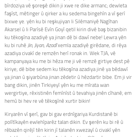
bîrdoziya vê şoreşê dikin ji xwe re dike armanc; dewleta
faşîst, mêtinger û qirker a ku sedema bingehîn a vî şerî
bixwe ye. yên ku bi reşkujiyan li Silêmaniyê Nagîhan
Akarsel û li Parîsê Evîn Goyî qetil kirin divê baş bizanibin
ku têkoşîna azadiyê ya jinan dê bi dawî nebe! Lewra yên
ku bi ruhê
Jin, Jiyan, Azadî
xemla azadiyê girêdane, di rêya
azadiya civakî de remzên herî ronak in. Wek TJA, vê
kampanyaya ku me bi hêza me ji vê remzê girtiye dest pê
kiriye; dê bibe sedem ku têkoşîna azadiya jinê ya bêdawî
ya jinan û şiyarbûna jinan zêdetir û hêzdartir bibe. Em ji vir
bang dikin, jinên Tirkiyeyî yên ku me mîrata wan
wergirtiye, rêxistinên femînîst û tevahiya jinên cîhanê; em
hemû bi hev re vê têkoşînê xurtir bikin!
Kiryarên vî şerî, gav bi gav erdnîgariya Kurdistanê bi
polîtîkayên ewlehîparêz talan dikin. Ev şerên ku bi rê û
rêbazên qirêjî tên kirin jî talanên xwezayî û civakî yên