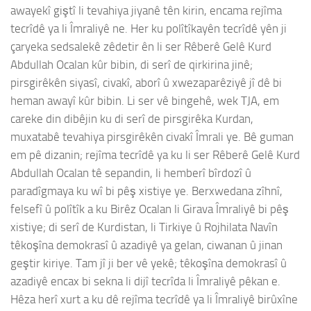
awayekî giştî li tevahiya jiyanê tên kirin, encama rejîma
tecrîdê ya li Îmraliyê ne. Her ku polîtîkayên tecrîdê yên ji
çaryeka sedsalekê zêdetir ên li ser Rêberê Gelê Kurd
Abdullah Ocalan kûr bibin, di serî de qirkirina jinê;
pirsgirêkên siyasî, civakî, aborî û xwezaparêziyê jî dê bi
heman awayî kûr bibin. Li ser vê bingehê, wek TJA, em
careke din dibêjin ku di serî de pirsgirêka Kurdan,
muxatabê tevahiya pirsgirêkên civakî Îmrali ye. Bê guman
em pê dizanin; rejîma tecrîdê ya ku li ser Rêberê Gelê Kurd
Abdullah Ocalan tê sepandin, li hemberî bîrdozî û
paradîgmaya ku wî bi pêş xistiye ye. Berxwedana zîhnî,
felsefî û polîtîk a ku Birêz Ocalan li Girava Îmraliyê bi pêş
xistiye; di serî de Kurdistan, li Tirkiye û Rojhilata Navîn
têkoşîna demokrasî û azadiyê ya gelan, ciwanan û jinan
geştir kiriye. Tam jî ji ber vê yekê; têkoşîna demokrasî û
azadiyê encax bi sekna li dijî tecrîda li Îmraliyê pêkan e.
Hêza herî xurt a ku dê rejîma tecrîdê ya li Îmraliyê birûxîne