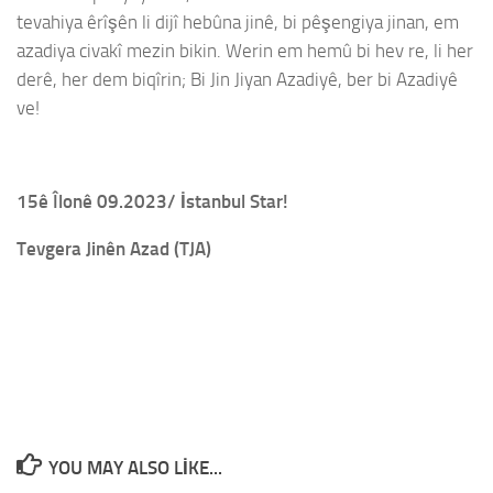
tevahiya êrîşên li dijî hebûna jinê, bi pêşengiya jinan, em
azadiya civakî mezin bikin. Werin em hemû bi hev re, li her
derê, her dem biqîrin; Bi Jin Jiyan Azadiyê, ber bi Azadiyê
ve!
15ê Îlonê 09.2023/ İstanbul Star!
Tevgera Jinên Azad (TJA)
YOU MAY ALSO LIKE...