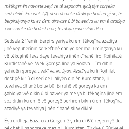
mêtînger ên navneteweyî ve tê sepandin, gihîştiye çaryeka
sedsalekê. Em wek TJA, di serdemeke dîrokî ya bi vî rengî de, bi
berpirsiyariya ku ev dem dixwaze û bi baweriya ku em ê azadiya
xwe careke din bi dest bixin, tevahiya jinan silav dikin.
Sedsala 21’emîn berpirsiyariya ku em têkoşîna azadiya
jinê veguherînin serkeftinê daniye ber me. Erdîngariya ku
vê têkoşînê feyz daye tevahiya jinên cîhanê, îro, Rojhilatê
Kurdistanê ye. Wek Şoreşa Jinê ya Rojava… Em dibin
şahidên şoreşa civakî ya
Jin, Jiyan, Azadî
ya ku li Rojhilat
dest pê kir û di serî de li aliyên din ên Kurdistanê, li
tevahiya cîhanê belav bû. Bi ruhê vê şoreşa ku em
şahidiya wê dikin û bi baweriya me ya bi têkoşîna jinê em
soz didin ku em ê vê şoreşê berfireh bikin û em têkoşîna
azadiyê ya tevahiya jinên cîhanê silav dikin!
Êşa erdheja Bazarcixa Gurgumê ya ku di 6’ê reşemiyê de
pêk hat û bandoreke mezin li Kurdistan, Tirkiye û Sûriyeyê