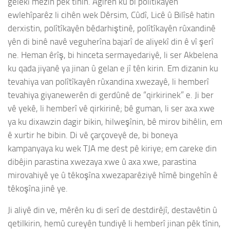
gelekî mezin pêk tînin. Agirên ku bi polîtîkayên
ewlehîparêz li cihên wek Dêrsim, Cûdî, Licê û Bilîsê hatin
derxistin, polîtîkayên bêdarhiştinê, polîtîkayên rûxandinê
yên di binê navê veguherîna bajarî de aliyekî din ê vî şerî
ne. Heman êrîş, bi hinceta sermayedariyê, li ser Akbelena
ku qada jiyanê ya jinan û gelan e jî tên kirin. Em dizanin ku
tevahiya van polîtîkayên rûxandina xwezayê, li hemberî
tevahiya giyanewerên di gerdûnê de “qirkirinek” e. Ji ber
vê yekê, li hemberî vê qirkirinê; bê guman, li ser axa xwe
ya ku dixawzin dagir bikin, hilweşînin, bê mirov bihêlin, em
ê xurtir he bibin. Di vê çarçoveyê de, bi boneya
kampanyaya ku wek TJA me dest pê kiriye; em careke din
dibêjin parastina xwezaya xwe û axa xwe, parastina
mirovahiyê ye û têkoşîna xwezaparêziyê hîmê bingehîn ê
têkoşîna jinê ye.
Ji aliyê din ve, mêrên ku di serî de destdirêjî, destavêtin û
qetilkirin, hemû cureyên tundiyê li hemberî jinan pêk tînin,