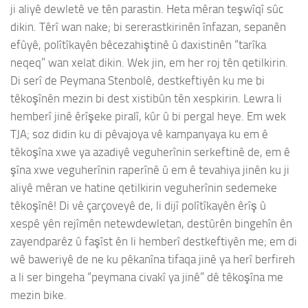
ji aliyê dewletê ve tên parastin. Heta mêran teşwîqî sûc
dikin. Têrî wan nake; bi sererastkirinên înfazan, sepanên
efûyê, polîtîkayên bêcezahiştinê û daxistinên “tarîka
neqeq” wan xelat dikin. Wek jin, em her roj tên qetilkirin.
Di serî de Peymana Stenbolê, destkeftiyên ku me bi
têkoşînên mezin bi dest xistibûn tên xespkirin. Lewra li
hemberî jinê êrîşeke piralî, kûr û bi pergal heye. Em wek
TJA; soz didin ku di pêvajoya vê kampanyaya ku em ê
têkoşîna xwe ya azadiyê veguherînin serkeftinê de, em ê
şîna xwe veguherînin raperînê û em ê tevahiya jinên ku ji
aliyê mêran ve hatine qetilkirin veguherînin sedemeke
têkoşînê! Di vê çarçoveyê de, li dijî polîtîkayên êrîş û
xespê yên rejîmên netewdewletan, destûrên bingehîn ên
zayendparêz û faşîst ên li hemberî destkeftiyên me; em di
wê baweriyê de ne ku pêkanîna tifaqa jinê ya herî berfireh
a li ser bingeha “peymana civakî ya jinê” dê têkoşîna me
mezin bike.