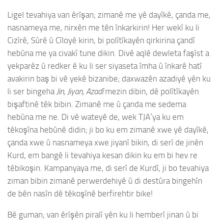
Ligel tevahiya van êrîşan; zimanê me yê dayîkê, çanda me,
nasnameya me, nirxên me tên înkarkirin! Her wekî ku li
Cizîrê, Sûrê û Cîloyê kirin, bi polîtîkayên qirkirina çandî
hebûna me ya civakî tune dikin. Divê aqlê dewleta faşîst a
yekparêz û redker ê ku li ser siyaseta îmha û înkarê hatî
avakirin baş bi vê yekê bizanibe; daxwazên azadiyê yên ku
li ser bingeha
Jin, Jiyan, Azadî
mezin dibin, dê polîtîkayên
bişaftinê têk bibin. Zimanê me û çanda me sedema
hebûna me ne. Di vê wateyê de, wek TJA’ya ku em
têkoşîna hebûnê didin; ji bo ku em zimanê xwe yê dayîkê,
çanda xwe û nasnameya xwe jiyanî bikin, di serî de jinên
Kurd, em bangê li tevahiya kesan dikin ku em bi hev re
têbikoşin. Kampanyaya me, di serî de Kurdî, ji bo tevahiya
ziman bibin zimanê perwerdehiyê û di destûra bingehîn
de bên nasîn dê têkoşînê berfirehtir bike!
Bê guman; van êrîşên piralî yên ku li hemberî jinan û bi