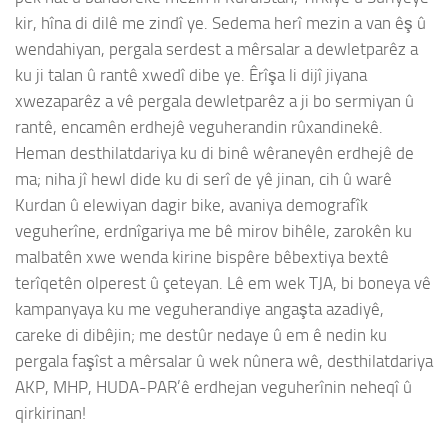
kir, hîna di dilê me zindî ye. Sedema herî mezin a van êş û
wendahiyan, pergala serdest a mêrsalar a dewletparêz a
ku ji talan û rantê xwedî dibe ye. Êrîşa li dijî jiyana
xwezaparêz a vê pergala dewletparêz a ji bo sermiyan û
rantê, encamên erdhejê veguherandin rûxandinekê.
Heman desthilatdariya ku di binê wêraneyên erdhejê de
ma; niha jî hewl dide ku di serî de yê jinan, cih û warê
Kurdan û elewiyan dagir bike, avaniya demografîk
veguherîne, erdnîgariya me bê mirov bihêle, zarokên ku
malbatên xwe wenda kirine bispêre bêbextiya bextê
terîqetên olperest û çeteyan. Lê em wek TJA, bi boneya vê
kampanyaya ku me veguherandiye angaşta azadiyê,
careke di dibêjin; me destûr nedaye û em ê nedin ku
pergala faşîst a mêrsalar û wek nûnera wê, desthilatdariya
AKP, MHP, HUDA-PAR’ê erdhejan veguherînin neheqî û
qirkirinan!