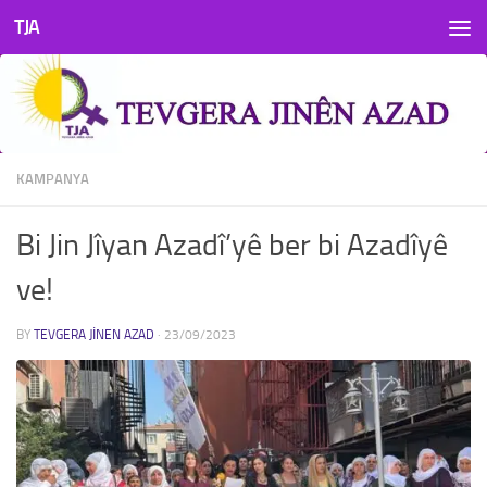
TJA
Skip to content
KAMPANYA
Bi Jin Jîyan Azadî’yê ber bi Azadîyê
ve!
BY
TEVGERA JINEN AZAD
·
23/09/2023