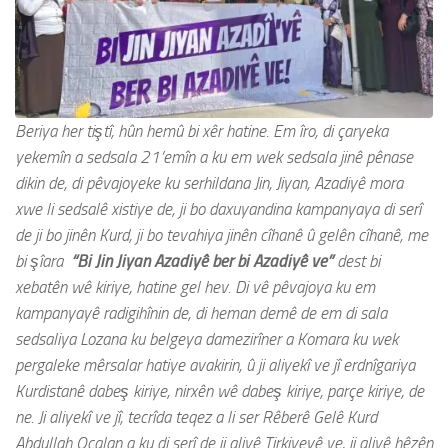
Beriya her tiştî, hûn hemû bi xêr hatine. Em îro, di çaryeka
yekemîn a sedsala 21’emîn a ku em wek sedsala jinê pênase
dikin de, di pêvajoyeke ku serhildana Jin, Jiyan, Azadiyê mora
xwe li sedsalê xistiye de, ji bo daxuyandina kampanyaya di serî
de ji bo jinên Kurd, ji bo tevahiya jinên cîhanê û gelên cîhanê, me
bi şîara
“Bi Jin Jiyan Azadiyê ber bi Azadiyê ve”
dest bi
xebatên wê kiriye, hatine gel hev. Di vê pêvajoya ku em
kampanyayê radigihînin de, di heman demê de em di sala
sedsaliya Lozana ku belgeya damezirîner a Komara ku wek
pergaleke mêrsalar hatiye avakirin, û ji aliyekî ve jî erdnîgariya
Kurdistanê dabeş kiriye, nirxên wê dabeş kiriye, parçe kiriye, de
ne. Ji aliyekî ve jî, tecrîda teqez a li ser Rêberê Gelê Kurd
Abdullah Ocalan a ku di serî de ji aliyê Tirkiyeyê ve, ji aliyê hêzên