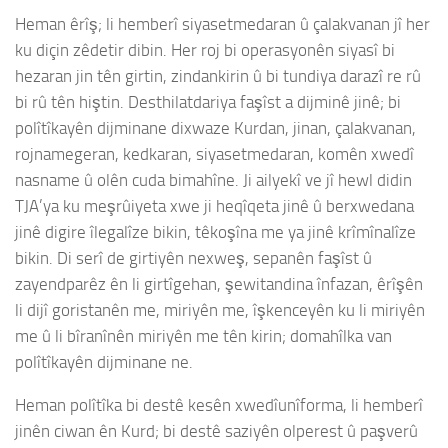
Heman êrîş; li hemberî siyasetmedaran û çalakvanan jî her
ku diçin zêdetir dibin. Her roj bi operasyonên siyasî bi
hezaran jin tên girtin, zindankirin û bi tundiya darazî re rû
bi rû tên hiştin. Desthilatdariya faşîst a dijminê jinê; bi
polîtîkayên dijminane dixwaze Kurdan, jinan, çalakvanan,
rojnamegeran, kedkaran, siyasetmedaran, komên xwedî
nasname û olên cuda bimahîne. Ji ailyekî ve jî hewl didin
TJA’ya ku meşrûiyeta xwe ji heqîqeta jinê û berxwedana
jinê digire îlegalîze bikin, têkoşîna me ya jinê krîmînalîze
bikin. Di serî de girtiyên nexweş, sepanên faşîst û
zayendparêz ên li girtîgehan, şewitandina înfazan, êrîşên
li dijî goristanên me, miriyên me, îşkenceyên ku li miriyên
me û li bîranînên miriyên me tên kirin; domahîlka van
polîtîkayên dijminane ne.
Heman polîtîka bi destê kesên xwedîunîforma, li hemberî
jinên ciwan ên Kurd; bi destê saziyên olperest û paşverû