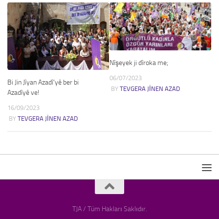
Nîşeyek ji dîroka me;
06/07/2023
Bi Jin Jîyan Azadî’yê ber bi
BY
TEVGERA JINEN AZAD
Azadîyê ve!
16/09/2023
BY
TEVGERA JINEN AZAD
TJA / Tüm Hakları Saklıdır.