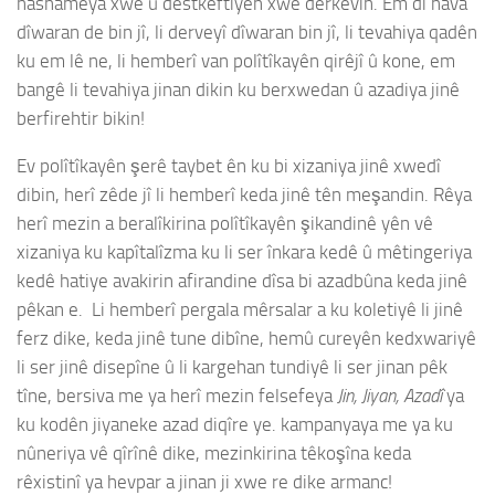
nasnameya xwe û destkeftiyên xwe derkevin. Em di nava
dîwaran de bin jî, li derveyî dîwaran bin jî, li tevahiya qadên
ku em lê ne, li hemberî van polîtîkayên qirêjî û kone, em
bangê li tevahiya jinan dikin ku berxwedan û azadiya jinê
berfirehtir bikin!
Ev polîtîkayên şerê taybet ên ku bi xizaniya jinê xwedî
dibin, herî zêde jî li hemberî keda jinê tên meşandin. Rêya
herî mezin a beralîkirina polîtîkayên şikandinê yên vê
xizaniya ku kapîtalîzma ku li ser înkara kedê û mêtingeriya
kedê hatiye avakirin afirandine dîsa bi azadbûna keda jinê
pêkan e. Li hemberî pergala mêrsalar a ku koletiyê li jinê
ferz dike, keda jinê tune dibîne, hemû cureyên kedxwariyê
li ser jinê disepîne û li kargehan tundiyê li ser jinan pêk
tîne, bersiva me ya herî mezin felsefeya
Jin, Jiyan, Azadî
ya
ku kodên jiyaneke azad diqîre ye. kampanyaya me ya ku
nûneriya vê qîrînê dike, mezinkirina têkoşîna keda
rêxistinî ya hevpar a jinan ji xwe re dike armanc!