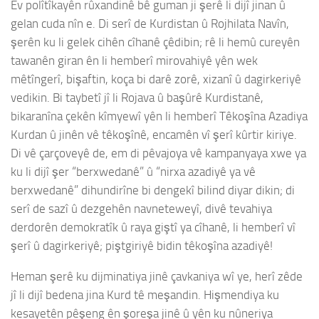
Ev polîtîkayên rûxandinê bê guman ji şerê li dijî jinan û
gelan cuda nîn e. Di serî de Kurdistan û Rojhilata Navîn,
şerên ku li gelek cihên cîhanê çêdibin; rê li hemû cureyên
tawanên giran ên li hemberî mirovahiyê yên wek
mêtîngerî, bişaftin, koça bi darê zorê, xizanî û dagirkeriyê
vedikin. Bi taybetî jî li Rojava û başûrê Kurdistanê,
bikaranîna çekên kîmyewî yên li hemberî Têkoşîna Azadiya
Kurdan û jinên vê têkoşînê, encamên vî şerî kûrtir kiriye.
Di vê çarçoveyê de, em di pêvajoya vê kampanyaya xwe ya
ku li dijî şer “berxwedanê” û “nirxa azadiyê ya vê
berxwedanê” dihundirîne bi dengekî bilind diyar dikin; di
serî de sazî û dezgehên navneteweyî, divê tevahiya
derdorên demokratîk û raya giştî ya cîhanê, li hemberî vî
şerî û dagirkeriyê; piştgiriyê bidin têkoşîna azadiyê!
Heman şerê ku dijminatiya jinê çavkaniya wî ye, herî zêde
jî li dijî bedena jina Kurd tê meşandin. Hişmendiya ku
kesayetên pêşeng ên şoreşa jinê û yên ku nûneriya