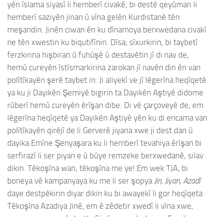
yên îslama siyasî li hemberî civakê; bi destê qeyûman li
hemberî saziyên jinan û vîna gelên Kurdistanê tên
meşandin. Jinên ciwan ên ku dînamoya berxwedana civakî
ne tên xwestin ku biqutifînin. Dîsa; sîxurkirin, bi taybetî
ferzkirina hişbiran û fuhûşê û destavêtin jî di nav de,
hemû cureyên îstîsmarkirina zarokan jî navên din ên van
polîtîkayên şerê taybet in. Ji aliyekî ve jî lêgerîna heqîqetê
ya ku ji Dayikên Şemiyê bigirin ta Dayikên Aştiyê didome
rûberî hemû cureyên êrîşan dibe. Di vê çarçoveyê de, em
lêgerîna heqîqetê ya Dayikên Aştiyê yên ku di encama van
polîtîkayên qirêjî de li Gerverê jiyana xwe ji dest dan û
dayika Emîne Şenyaşara ku li hemberî tevahiya êrîşan bi
serfirazî li ser piyan e û bûye remzeke berxwedanê, silav
dikin. Têkoşîna wan, têkoşîna me ye! Em wek TJA, bi
boneya vê kampanyaya ku me li ser şopya
Jin, Jiyan, Azadî
daye destpêkirin diyar dikin ku bi awayekî li gor heqîqeta
Têkoşîna Azadiya Jinê, em ê zêdetir xwedî li vîna xwe,