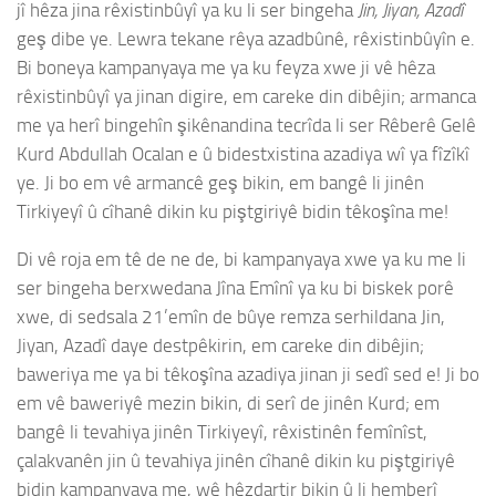
jî hêza jina rêxistinbûyî ya ku li ser bingeha
Jin, Jiyan, Azadî
geş dibe ye. Lewra tekane rêya azadbûnê, rêxistinbûyîn e.
Bi boneya kampanyaya me ya ku feyza xwe ji vê hêza
rêxistinbûyî ya jinan digire, em careke din dibêjin; armanca
me ya herî bingehîn şikênandina tecrîda li ser Rêberê Gelê
Kurd Abdullah Ocalan e û bidestxistina azadiya wî ya fîzîkî
ye. Ji bo em vê armancê geş bikin, em bangê li jinên
Tirkiyeyî û cîhanê dikin ku piştgiriyê bidin têkoşîna me!
Di vê roja em tê de ne de, bi kampanyaya xwe ya ku me li
ser bingeha berxwedana Jîna Emînî ya ku bi biskek porê
xwe, di sedsala 21’emîn de bûye remza serhildana Jin,
Jiyan, Azadî daye destpêkirin, em careke din dibêjin;
baweriya me ya bi têkoşîna azadiya jinan ji sedî sed e! Ji bo
em vê baweriyê mezin bikin, di serî de jinên Kurd; em
bangê li tevahiya jinên Tirkiyeyî, rêxistinên femînîst,
çalakvanên jin û tevahiya jinên cîhanê dikin ku piştgiriyê
bidin kampanyaya me, wê hêzdartir bikin û li hemberî