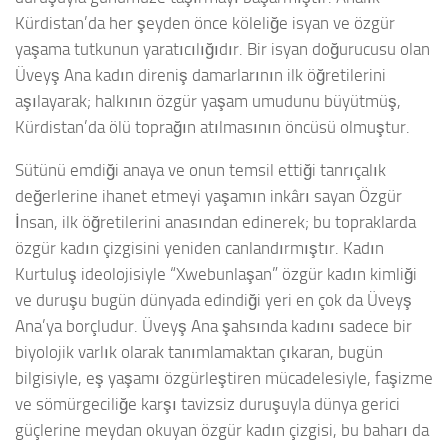
Kürdistan’da her şeyden önce köleliğe isyan ve özgür
yaşama tutkunun yaratıcılığıdır. Bir isyan doğurucusu olan
Üveyş Ana kadın direniş damarlarının ilk öğretilerini
aşılayarak; halkının özgür yaşam umudunu büyütmüş,
Kürdistan’da ölü toprağın atılmasının öncüsü olmuştur.
Sütünü emdiği anaya ve onun temsil ettiği tanrıçalık
değerlerine ihanet etmeyi yaşamın inkârı sayan Özgür
İnsan, ilk öğretilerini anasından edinerek; bu topraklarda
özgür kadın çizgisini yeniden canlandırmıştır. Kadın
Kurtuluş ideolojisiyle “Xwebunlaşan” özgür kadın kimliği
ve duruşu bugün dünyada edindiği yeri en çok da Üveyş
Ana’ya borçludur. Üveyş Ana şahsında kadını sadece bir
biyolojik varlık olarak tanımlamaktan çıkaran, bugün
bilgisiyle, eş yaşamı özgürleştiren mücadelesiyle, faşizme
ve sömürgeciliğe karşı tavizsiz duruşuyla dünya gerici
güçlerine meydan okuyan özgür kadın çizgisi, bu baharı da