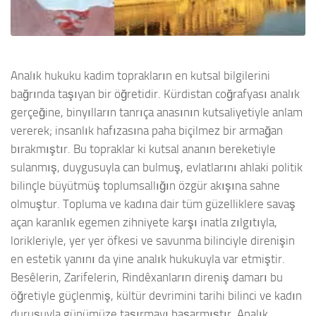
Analık hukuku kadim toprakların en kutsal bilgilerini
bağrında taşıyan bir öğretidir. Kürdistan coğrafyası analık
gerçeğine, binyılların tanrıça anasının kutsaliyetiyle anlam
vererek; insanlık hafızasına paha biçilmez bir armağan
bırakmıştır. Bu topraklar ki kutsal ananın bereketiyle
sulanmış, duygusuyla can bulmuş, evlatlarını ahlaki politik
bilinçle büyütmüş toplumsallığın özgür akışına sahne
olmuştur. Topluma ve kadına dair tüm güzelliklere savaş
açan karanlık egemen zihniyete karşı inatla zılgıtıyla,
lorikleriyle, yer yer öfkesi ve savunma bilinciyle direnişin
en estetik yanını da yine analık hukukuyla var etmiştir.
Besêlerin, Zarifelerin, Rindêxanların direniş damarı bu
öğretiyle güçlenmiş, kültür devrimini tarihi bilinci ve kadın
duruşuyla günümüze taşırmayı başarmıştır. Analık