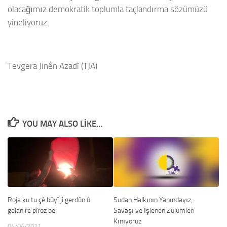
olacağımız demokratik toplumla taçlandırma sözümüzü
yineliyoruz.
Tevgera Jinên Azadî (TJA)
YOU MAY ALSO LIKE...
Roja ku tu çê bûyî ji gerdûn û
Sudan Halkının Yanındayız,
gelan re pîroz be!
Savaşı ve İşlenen Zulümleri
Kınıyoruz
04/04/2021