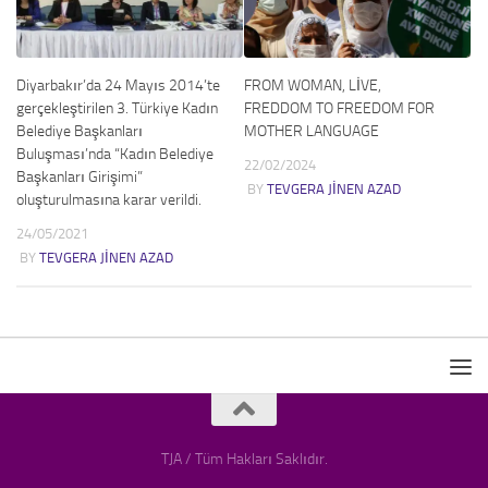
Diyarbakır’da 24 Mayıs 2014’te
FROM WOMAN, LİVE,
gerçekleştirilen 3. Türkiye Kadın
FREDDOM TO FREEDOM FOR
Belediye Başkanları
MOTHER LANGUAGE
Buluşması’nda “Kadın Belediye
22/02/2024
Başkanları Girişimi”
BY
TEVGERA JINEN AZAD
oluşturulmasına karar verildi.
24/05/2021
BY
TEVGERA JINEN AZAD
TJA / Tüm Hakları Saklıdır.