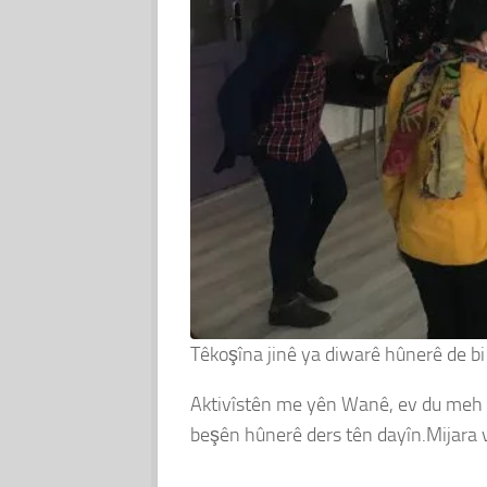
Têkoşîna jinê ya diwarê hûnerê de bi
Aktivîstên me yên Wanê, ev du meh in
beşên hûnerê ders tên dayîn.Mijara v