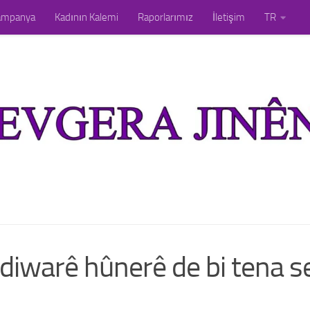
ampanya
Kadının Kalemi
Raporlarımız
İletişim
TR
 diwarê hûnerê de bi tena s