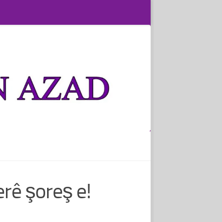
erê şoreş e!