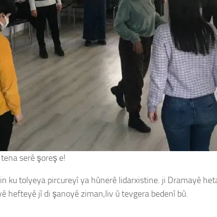
 tena serê şoreş e!
 ku tolyeya pircureyî ya hûnerê lidarxistine. ji Dramayê het
ê hefteyê jî di şanoyê ziman,liv û tevgera bedenî bû.