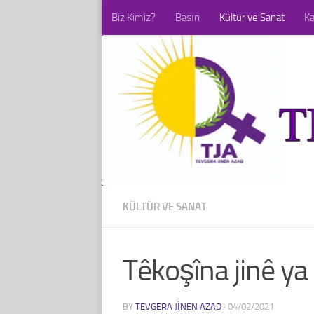
Biz Kimiz?
Basın
Kültür ve Sanat
K
Skip to content
KÜLTÜR VE SANAT
Têkoşîna jinê ya
BY
TEVGERA JINEN AZAD
·
04/02/2021