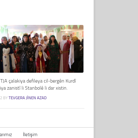
TJA çalakiya defileya cil-bergên Kurdî
ya zanistî li Stanbolê li dar xistin.
22
BY
TEVGERA JINEN AZAD
arımız
İletişim