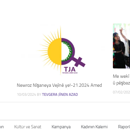
Me wekî 
û pêşbazi
Newroz Nîşaneya Vejînê ye!-21.2024 Amed
07/02/20
10/03/2024
BY
TEVGERA JINEN AZAD
ın
Kültür ve Sanat
Kampanya
Kadının Kalemi
Raporl