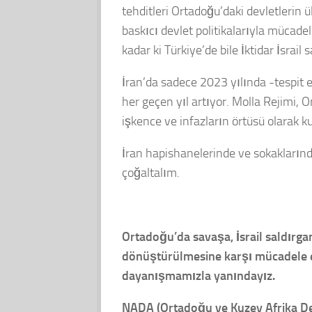
tehditleri Ortadoğu’daki devletlerin
baskıcı devlet politikalarıyla mücadel
kadar ki Türkiye’de bile İktidar İsrail
İran’da sadece 2023 yılında -tespit ed
her geçen yıl artıyor. Molla Rejimi,
işkence ve infazların örtüsü olarak k
İran hapishanelerinde ve sokaklarında
çoğaltalım.
Ortadoğu’da savaşa, İsrail saldırga
dönüştürülmesine karşı mücadele ed
dayanışmamızla yanındayız.
NADA (Ortadoğu ve Kuzey Afrika Dem