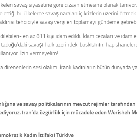
 ülkeleri savaş siyasetine göre dizayn etmesine olanak tanıyo
e ettiği bu ülkelerde savaş naraları iç krizlerin üzerini örtmek
 saldırısı tehdidiyle savaş vergileri toplamayı gündeme getirebi
ilebilen- en az 811 kişi idam edildi. İdam cezaları ve idam ed
 Ortadoğu’daki savaşı halk üzerindeki baskısının, hapishanele
ullanıyor. İzin vermeyelim!
 direnenlerin sesi olalım. İranlı kadınların bütün dünyada y
nlığına ve savaş politikalarının mevcut rejimler tarafından
iyoruz. İran’da özgürlük için mücadele eden Werisheh Mor
okratik Kadın İttifakı) Türkiye