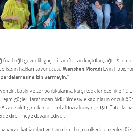
ığı’na bağlı güvenlik güçleri tarafından kaçırılan, ağır işken
çi ve kadın hakları savunucusu
Werisheh Moradi
Evin Hapishan
ı perdelemesine izin vermeyin.”
yönelik baskı ve zor politikalarına karşı tepkiler özellikle 1
in rejim güçleri tarafından öldürülmesiyle kadınların öncülü
aşizan saldırganlıkla kontrol altına almaya çalıştı. Tutuklama
mlerde direnmeye devam ediyor.
rıma varan katliamları ve İran dahil birçok ülkede düzenlediği s