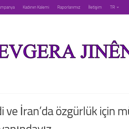
ampanya
Kadının Kalemi
Raporlarımız
İletişim
TR
 ve İran’da özgürlük için 
yanındayız.