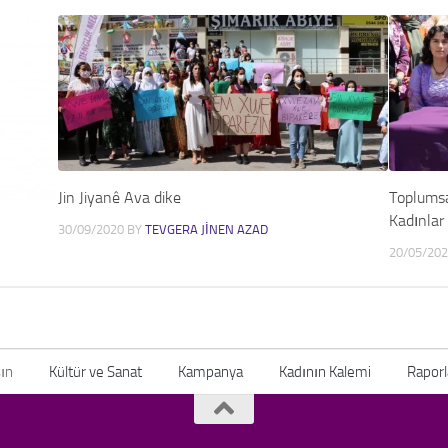
Jin Jiyanê Ava dike
Toplumsa
Kadınlar
30/09/2020
BY
TEVGERA JINEN AZAD
20/05/20
ın
Kültür ve Sanat
Kampanya
Kadının Kalemi
Raporl