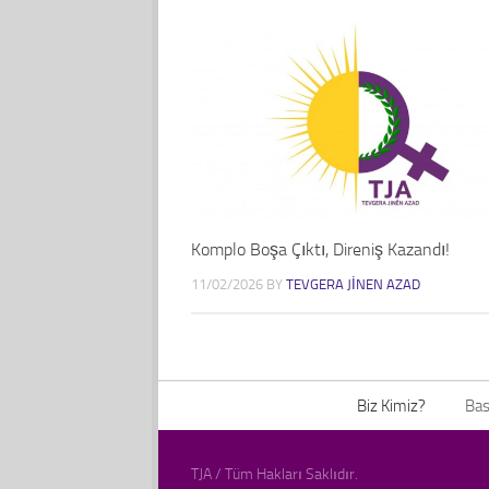
Komplo Boşa Çıktı, Direniş Kazandı!
11/02/2026
BY
TEVGERA JINEN AZAD
Biz Kimiz?
Bas
TJA / Tüm Hakları Saklıdır.