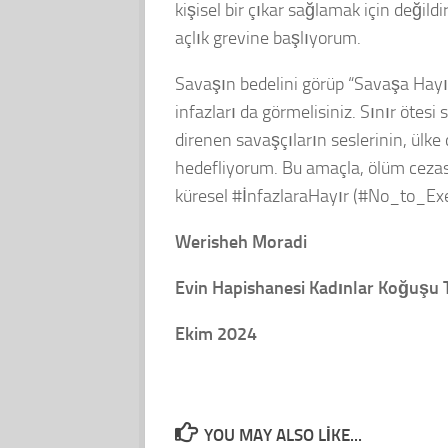
kişisel bir çıkar sağlamak için deği
açlık grevine başlıyorum.
Savaşın bedelini görüp “Savaşa Hayır”
infazları da görmelisiniz. Sınır ötesi
direnen savaşçıların seslerinin, ülk
hedefliyorum. Bu amaçla, ölüm cezası
küresel #İnfazlaraHayır (#No_to_Exe
Werisheh Moradi
Evin Hapishanesi Kadınlar Koğuşu 
Ekim 2024
YOU MAY ALSO LIKE...