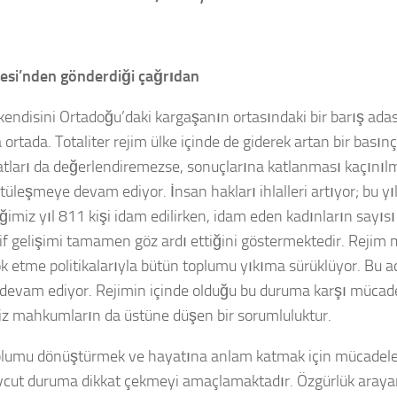
esi’nden gönderdiği çağrıdan
kendisini Ortadoğu’daki kargaşanın ortasındaki bir barış adas
ortada. Totaliter rejim ülke içinde de giderek artan bir basınçl
satları da değerlendiremezse, sonuçlarına katlanması kaçını
 kötüleşmeye devam ediyor. İnsan hakları ihlalleri artıyor; bu
iğimiz yıl 811 kişi idam edilirken, idam eden kadınların sayısı
lif gelişimi tamamen göz ardı ettiğini göstermektedir. Reji
yok etme politikalarıyla bütün toplumu yıkıma sürüklüyor. Bu a
evam ediyor. Rejimin içinde olduğu bu duruma karşı mücadel
biz mahkumların da üstüne düşen bir sorumluluktur.
toplumu dönüştürmek ve hayatına anlam katmak için mücadele 
vcut duruma dikkat çekmeyi amaçlamaktadır. Özgürlük araya