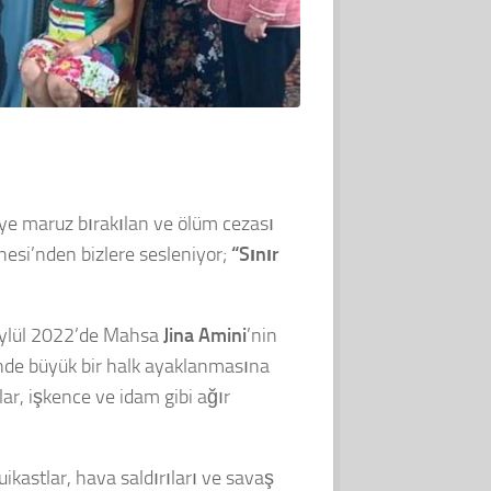
ceye maruz bırakılan ve ölüm cezası
esi’nden bizlere sesleniyor;
“Sınır
6 Eylül 2022’de Mahsa
Jina Amini
’nin
ğünde büyük bir halk ayaklanmasına
lar, işkence ve idam gibi ağır
uikastlar, hava saldırıları ve savaş