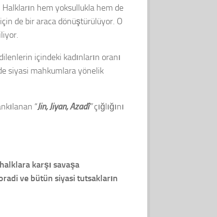
r. Halkların hem yoksullukla hem de
 için de bir araca dönüştürülüyor. O
liyor.
ilenlerin içindeki kadınların oranı
rde siyasi mahkumlara yönelik
ankılanan “
Jin, Jiyan, Azadî
”
çığlığını
 halklara karşı savaşa
adi ve bütün siyasi tutsakların