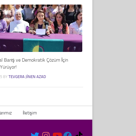
l Barış ve Demokratik Çözüm İçin
 Yürüyor!
25
BY
TEVGERA JINEN AZAD
arımız
İletişim