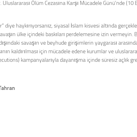
ldir. Uluslararası Ölüm Cezasına Karşı Mücadele Günü’nde (10 
 diye haykırıyorsanız, siyasal İslam kisvesi altında gerçekleş
 savaşın ülke içindeki baskıları perdelemesine izin vermeyin. B
e dışındaki savaşın ve beyhude girişimlerin yaygarası arası
nın kaldırılması için mücadele edene kurumlar ve uluslararas
cutions) kampanyalarıyla dayanışma içinde süresiz açlık gre
Tahran