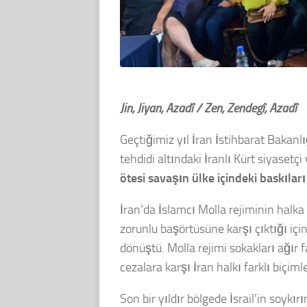
Jin, Jiyan, Azadî / Zen, Zendegî, Azadî
Geçtiğimiz yıl İran İstihbarat Bakanl
tehdidi altındaki İranlı Kürt siyaset
ötesi savaşın ülke içindeki baskılar
İran’da İslamcı Molla rejiminin halka 
zorunlu başörtüsüne karşı çıktığı iç
dönüştü. Molla rejimi sokakları ağır f
cezalara karşı İran halkı farklı biçi
Son bir yıldır bölgede İsrail’in soykı