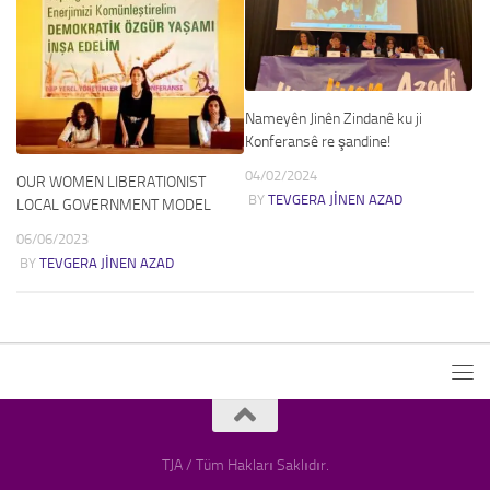
Nameyên Jinên Zindanê ku ji
Konferansê re şandine!
04/02/2024
OUR WOMEN LIBERATIONIST
BY
TEVGERA JINEN AZAD
LOCAL GOVERNMENT MODEL
06/06/2023
BY
TEVGERA JINEN AZAD
TJA / Tüm Hakları Saklıdır.