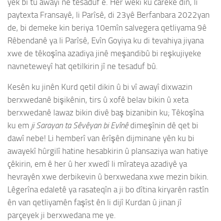
yek bi tu awayî ne tesaduf e. Her wekî ku careke din, li
paytexta Fransayê, li Parîsê, di 23yê Berfanbara 2022yan
de, bi demeke kin beriya 10emîn salvegera qetliyama 9ê
Rêbendanê ya li Parîsê, Evîn Goyiya ku di tevahiya jiyana
xwe de têkoşîna azadiya jinê meşandibû bi reşkujiyeke
navneteweyî hat qetilkirin jî ne tesaduf bû.
Kesên ku jinên Kurd qetil dikin û bi vî awayî dixwazin
berxwedanê bişikênin, tirs û xofê belav bikin û xeta
berxwedanê lawaz bikin divê baş bizanibin ku; Têkoşîna
ku em
ji Sarayan ta Sêvêyan bi Evînê
dimeşînin dê qet bi
dawî nebe! Li hemberî van êrîşên dijminane yên ku bi
awayekî hûrgilî hatine hesabkirin û plansaziya wan hatiye
çêkirin, em ê her û her xwedî li mîrateya azadiyê ya
hevrayên xwe derbikevin û berxwedana xwe mezin bikin.
Lêgerîna edaletê ya rasateqîn a ji bo dîtina kiryarên rastîn
ên van qetliyamên faşîst ên li dijî Kurdan û jinan jî
parçeyek ji berxwedana me ye.