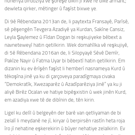
nûneriya bîrdoziya vê şoreşê dikin ji xwe re dike armanc;
dewleta qirker, mêtinger û faşîst bixwe ye.
Di 9ê Rêbendana 2013an de, li paytexta Fransayê, Parîsê,
sê pêşengên Tevgera Azadiyê ya Kurdan, Sakîne Cansiz,
Leyla Şaylemez û Fîdan Dogan bi reşkujiyeke bêbext a
navneteweyî hatin qetilkirin. Wek domahîlka vê reşkujiyê,
di 5ê Rêbendana 2016an de, li Silopyayê Sêvê Demîr,
Pakîze Nayir û Fatma Uyar bi bêbextî hatin qetilkirin. Em
dizanin ku ev êrîşên faşîst li hemberî nasnameya Kurd û
têkoşîna jinê ya ku di çarçoveya paradîgmaya civaka
“Demokratîk, Xwezaparêz û Azadîparêziya Jinê” ya ku ji
aliyê Birêz Ocalan ve hatiye bipêşxistin û wek jinên Kurd,
em azadiya xwe tê de dibînin de, tên kirin.
Ligel ku delîl û belgeyên der barê van qetliyaman de bi
zelalî li meydanê ne jî, kiryar û berpirsên rastîn heta roja
îro jî nehatine eşkerekirin û bûyer nehatiye zelalkirin. Ev