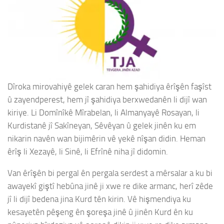
Dîroka mirovahiyê gelek caran hem şahidiya êrîşên faşîst
û zayendperest, hem jî şahidiya berxwedanên li dijî wan
kiriye. Li Domînîkê Mîrabelan, li Almanyayê Rosayan, li
Kurdistanê jî Sakîneyan, Sêvêyan û gelek jinên ku em
nikarin navên wan bijimêrin vê yekê nîşan didin. Heman
êrîş li Xezayê, li Sinê, li Efrînê niha jî didomin.
Van êrîşên bi pergal ên pergala serdest a mêrsalar a ku bi
awayekî giştî hebûna jinê ji xwe re dike armanc, herî zêde
jî li dijî bedena jina Kurd tên kirin. Vê hişmendiya ku
kesayetên pêşeng ên şoreşa jinê û jinên Kurd ên ku