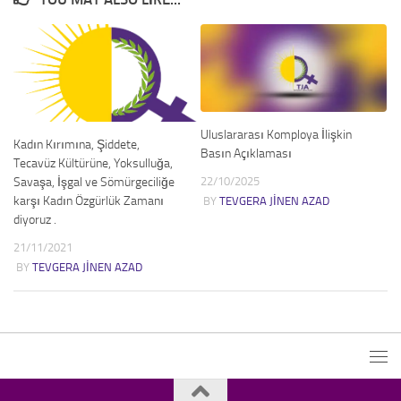
Uluslararası Komploya İlişkin
Kadın Kırımına, Şiddete,
Basın Açıklaması
Tecavüz Kültürüne, Yoksulluğa,
Savaşa, İşgal ve Sömürgeciliğe
22/10/2025
karşı Kadın Özgürlük Zamanı
BY
TEVGERA JINEN AZAD
diyoruz .
21/11/2021
BY
TEVGERA JINEN AZAD