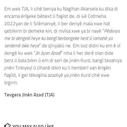
Em wek TJA, li cihê beriya ku Nagîhan Akarsela ku dîsa di
encama êrîşeke bêbext û faşîst de, di 4ê Cotmeha
2022yan de li Silêmaniyê, li ber deriyê mala xwe hat
qetilkirin bi demeke kin, di nivîsa xwe ya bi navê “
Pêdiviya
me bi dengekî heye ku bangî berbangeke hest û ramanê ya
serdemê bike heye
” de qîriyabû ne. Em soz didin ku em ê vî
dengê ku wek “
Jin Jiyan Azadî
” niha li her derê olan dide
berz û bala bikin û em di serî de jinên Kurd, bangî tevahiya
jinên Tirkiyeyî û cîhanê dikin ku li hemberî van êrîşên
faşîst, li gel têkoşîna azadiyê ya jinên Kurd cihê xwe
bigirin.
Tevgera Jinên Azad (TJA)
YOU MAY ALSO LIKE...