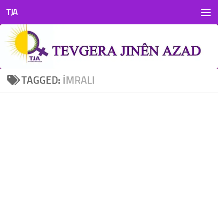
TJA
Skip to content
TAGGED:
IMRALI