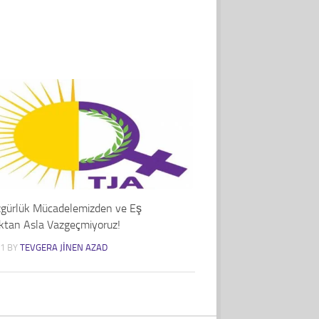
zgürlük Mücadelemizden ve Eş
ktan Asla Vazgeçmiyoruz!
21
BY
TEVGERA JINEN AZAD