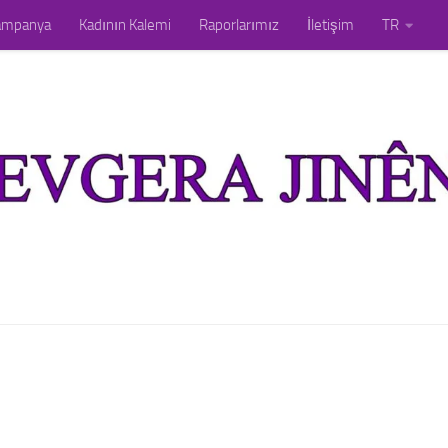
ampanya
Kadının Kalemi
Raporlarımız
İletişim
TR