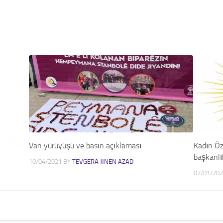
Van yürüyüşü ve basın açıklaması
Kadın Ö
başkanlı
10/04/2021
BY
TEVGERA JINEN AZAD
07/01/20