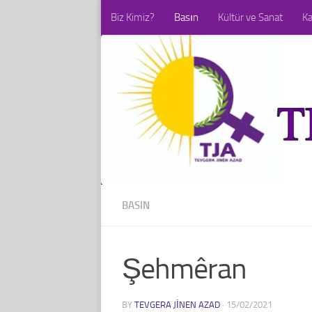
Biz Kimiz?
Basın
Kültür ve Sanat
K
Skip to content
BASIN
Şehmêran
BY
TEVGERA JINEN AZAD
·
15/02/2021