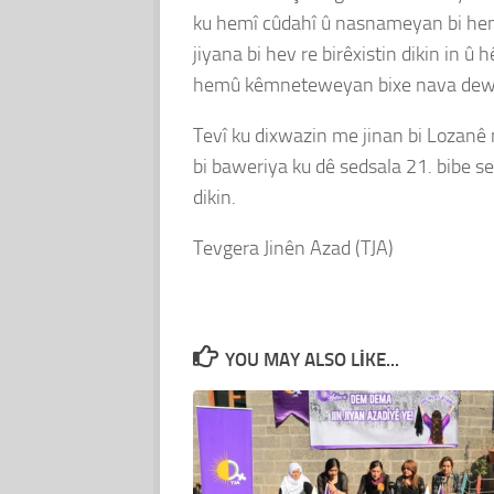
ku hemî cûdahî û nasnameyan bi hema
jiyana bi hev re birêxistin dikin in û
hemû kêmneteweyan bixe nava dewle
Tevî ku dixwazin me jinan bi Lozanê
bi baweriya ku dê sedsala 21. bibe s
dikin.
Tevgera Jinên Azad (TJA)
YOU MAY ALSO LIKE...