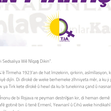
i Sedsaliya Wê Nîqaş Dikin”.
ê Tîrmeha 1923’an de hat îmzekirin, qirkirin, asîmîlasyon, k
ariyê dijîn. Di dîrokê de weke berhemeke zîhniyeta mêr, a ku 
ya Tirk kete dîrokê û hewl da ku bi tunekirina çand û nas
Înonu de bi Rojava re peyman destnîşan kir, di heman demê d
fê gotinê bin û tenê Ermenî, Yewnanî û Cihû weke hindikahî 