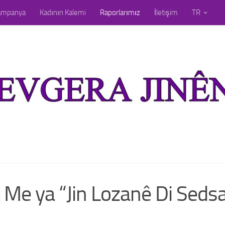
ampanya
Kadının Kalemi
Raporlarımız
İletişim
TR
 Me ya “Jin Lozanê Di Seds