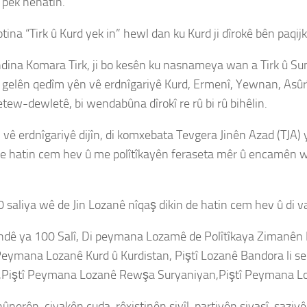
 pêk nehatin.
gotina “Tirk û Kurd yek in” hewl dan ku Kurd ji dîrokê bên paqij
na Komara Tirk, ji bo kesên ku nasnameya wan a Tirk û Sunî
 gelên qedîm yên vê erdnîgariyê Kurd, Ermenî, Yewnan, Asûrî
tew-dewletê, bi wendabûna dîrokî re rû bi rû bihêlin.
i vê erdnîgariyê dijîn, di komxebata Tevgera Jinên Azad (TJA)
de hatin cem hev û me polîtîkayên feraseta mêr û encamên wê 
 saliya wê de Jin Lozanê nîqaş dikin de hatin cem hev û di 
ndê ya 100 Salî, Di peymana Lozamê de Polîtîkaya Zimanên 
Peymana Lozanê Kurd û Kurdistan, Piştî Lozanê Bandora li s
iştî Peymana Lozanê Rewşa Suryaniyan,Piştî Peymana Lo
ûnerên civakên cuda, rêxistinên sivîl, partiyên siyasî, saz