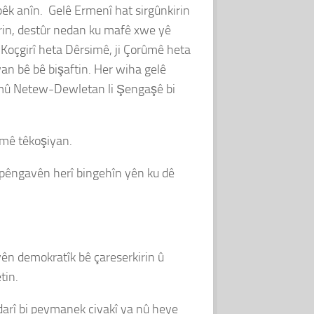
pêk anîn. Gelê Ermenî hat sirgûnkirin
kirin, destûr nedan ku mafê xwe yê
 Koçgirî heta Dêrsimê, ji Çorûmê heta
wan bê bê bişaftin. Her wiha gelê
 hemû Netew-Dewletan li Şengaşê bi
ilmê têkoşiyan.
ji pêngavên herî bingehîn yên ku dê
yên demokratîk bê çareserkirin û
tin.
edarî bi peymanek civakî ya nû heye