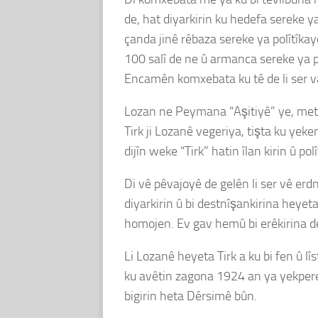
de, hat diyarkirin ku hedefa sereke y
çanda jinê rêbaza sereke ya polîtîkay
100 salî de ne û armanca sereke ya po
Encamên komxebata ku tê de li ser van
Lozan ne Peymana “Aşitiyê” ye, metna 
Tirk ji Lozanê vegeriya, tişta ku ye
dijîn weke “Tirk” hatin îlan kirin û po
Di vê pêvajoyê de gelên li ser vê er
diyarkirin û bi destnîşankirina heyet
homojen. Ev gav hemû bi erêkirina de
Li Lozanê heyeta Tirk a ku bi fen û l
ku avêtin zagona 1924 an ya yekperest
bigirin heta Dêrsimê bûn.