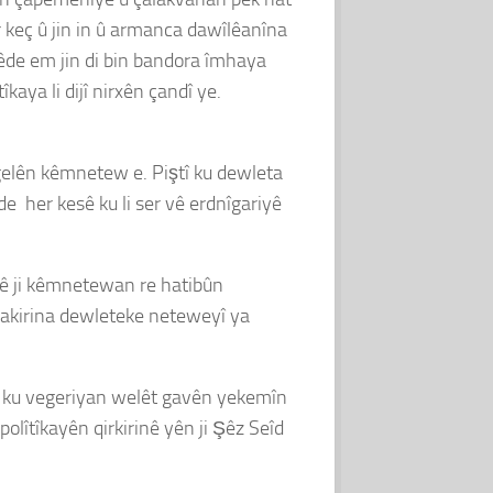
r keç û jin in û armanca dawîlêanîna
zêde em jin di bin bandora îmhaya
aya li dijî nirxên çandî ye.
 gelên kêmnetew e. Piştî ku dewleta
e her kesê ku li ser vê erdnîgariyê
anê ji kêmnetewan re hatibûn
 avakirina dewleteke neteweyî ya
iştî ku vegeriyan welêt gavên yekemîn
lîtîkayên qirkirinê yên ji Şêz Seîd