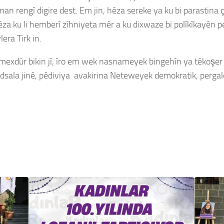
n rengî digire dest. Em jin, hêza sereke ya ku bi parastina
 hêza ku li hemberî zîhniyeta mêr a ku dixwaze bi polîkîkayên 
ra Tirk in.
 mexdûr bikin jî, îro em wek nasnameyek bingehîn ya têkoşer
edsala jinê, pêdiviya avakirina Neteweyek demokratik, perga