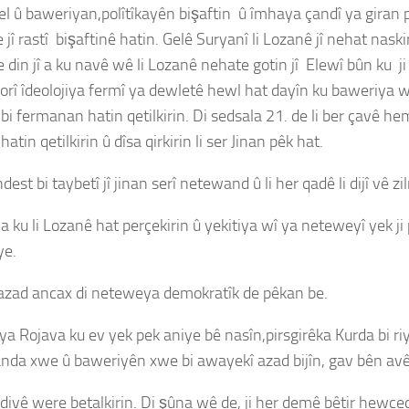
el û baweriyan,polîtîkayên bişaftin û îmhaya çandî ya giran 
e jî rastî bişaftinê hatin. Gelê Suryanî li Lozanê jî nehat nas
din jî a ku navê wê li Lozanê nehate gotin jî Elewî bûn ku ji
gorî îdeolojiya fermî ya dewletê hewl hat dayîn ku baweriya 
bi fermanan hatin qetilkirin. Di sedsala 21. de li ber çavê
in qetilkirin û dîsa qirkirin li ser Jinan pêk hat.
est bi taybetî jî jinan serî netewand û li her qadê li dijî vê z
 a ku li Lozanê hat perçekirin û yekitiya wî ya neteweyî yek 
ye.
û azad ancax di neteweya demokratîk de pêkan be.
ya Rojava ku ev yek pek aniye bê nasîn,pirsgirêka Kurda bi ri
anda xwe û baweriyên xwe bi awayekî azad bijîn, gav bên avê
 divê were betalkirin. Di şûna wê de, ji her demê bêtir hewc