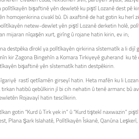
a polîtîkayên bişaftinê yên dewletê ku piştî Lozanê dest pê ki
ên homojenkirina civakî bû. Di axaftinê de hat gotin ku herî 
lîtîkayên netew-dewlet yên piştî Lozanê derketin holê, polîtîk
 mijaran nîqaşên xurt, girîng û rojane hatin kirin, ev in;
destpêka dîrokî ya polîtîkayên qirkirina sîstematîk a li dijî
kemîn kir Zagona Bingehîn a Komara Tirkiyeyê guherand ku tê d
lîtîkayên bişaftinê yên sîstematîk hatin destpêkirin.
dnîgariyê rastî qetlîamên girseyî hatin. Heta mafên ku li Loz
a tirkan hatibû qebûlkirin jî bi cih nehatin û tenê armanc bû
wletên Rojavayî hatin tescîlkirin.
îstîkan gotin “Kurd û Tirk yek in” û “Kurd tiştekî naxwazin” p
, Plana Şark Islahatê, Polîtîkayên Îskanê, Qanûna Leşkerî, po