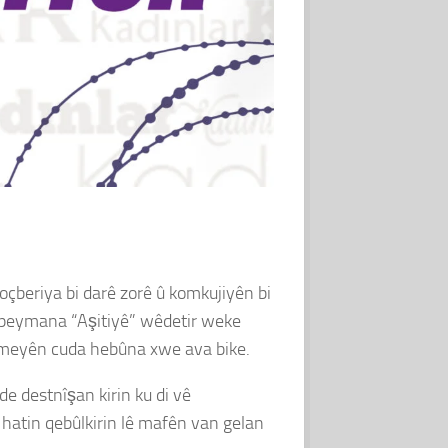
oçberiya bi darê zorê û komkujiyên bi
ji peymana “Aşitiyê” wêdetir weke
nameyên cuda hebûna xwe ava bike.
e destnîşan kirin ku di vê
hatin qebûlkirin lê mafên van gelan