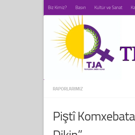
Biz Kimiz?
Basın
Kültür ve Sanat
K
Skip to content
RAPORLARIMIZ
Piştî Komxebata
Dikin”.