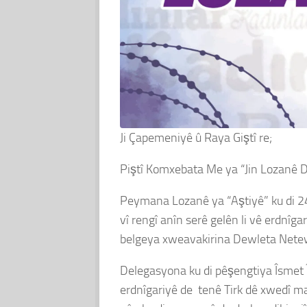
Ji Çapemeniyê û Raya Giştî re;
Piştî Komxebata Me ya “Jin Lozanê D
Peymana Lozanê ya “Aştiyê” ku di 24’
vî rengî anîn serê gelên li vê erdnîg
belgeya xweavakirina Dewleta Netew 
Delegasyona ku di pêşengtiya Îsmet 
erdnîgariyê de tenê Tirk dê xwedî ma