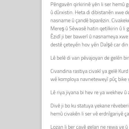
Pêngavên qirkirinê yên li ser hemû g
û dûrxistin. Heta di dibistanên xwe d
nasname û çandê biparêzin. Civakeke 
Mereş û Sêwasê hatin qetilkirin û li 
Êzidî ji ber bawerî û nasnameya xwe 
destê çeteyên hov yên Daîşê car din hat
Lê belê di van pêvajoyan de gelên bind
Civandina rastiya civakî ya gelê Kurd
wê komploya navneteweyî pûç bike 
Lê riya jiyana bi hev re ya wekhev 
Divê ji bo ku statuya yekane rêveberi
hemû civakên li ser vê erdnîgariyê ç
Lozan li ber çavê gelan ne rewa ye û