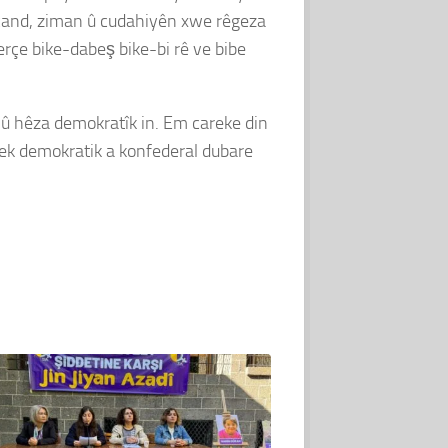
 çand, ziman û cudahiyên xwe rêgeza
perçe bike-dabeş bike-bi rê ve bibe
 û hêza demokratîk in. Em careke din
lek demokratik a konfederal dubare