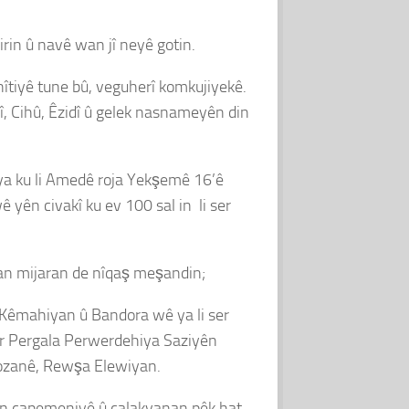
kirin û navê wan jî neyê gotin.
tiyê tune bû, veguherî komkujiyekê.
, Cihû, Êzidî û gelek nasnameyên din
 ya ku li Amedê roja Yekşemê 16’ê
yên civakî ku ev 100 sal in li ser
van mijaran de nîqaş meşandin;
Kêmahiyan û Bandora wê ya li ser
er Pergala Perwerdehiya Saziyên
zanê, Rewşa Elewiyan.
iyên çapemeniyê û çalakvanan pêk hat