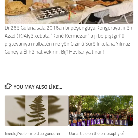
Di 26ê Gulana sala 2016an bi pêşengtîya Kongeraya Jinên
Azad ( KJA)yê xebata “Konê Kermezan” a ji bo piştgirî û
piştevaniya malbatên me yên Cizîr û Sûrê li kolana Yilmaz
Guney a Êlihê hat vekirin. Bijî Hevkariya Jinan!
YOU MAY ALSO LIKE...
Jineolojî’ye bir mektup gönderen
Our article on the philosophy of