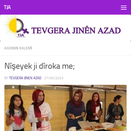
TJA
Skip to content
KADININ KALEMI
Nîşeyek ji dîroka me;
BY
TEVGERA JINEN AZAD
·
27/05/2023