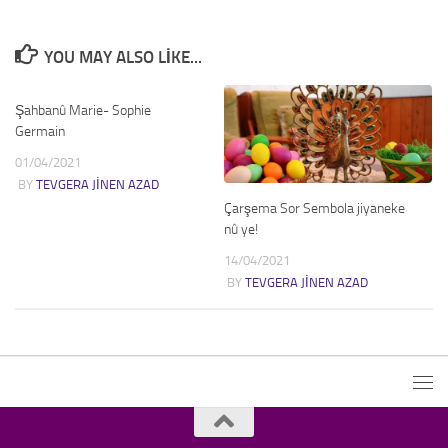
YOU MAY ALSO LIKE...
Şahbanû Marie- Sophie
Germain
01/04/2021
BY
TEVGERA JINEN AZAD
Çarşema Sor Sembola jiyaneke
nû ye!
14/04/2021
BY
TEVGERA JINEN AZAD