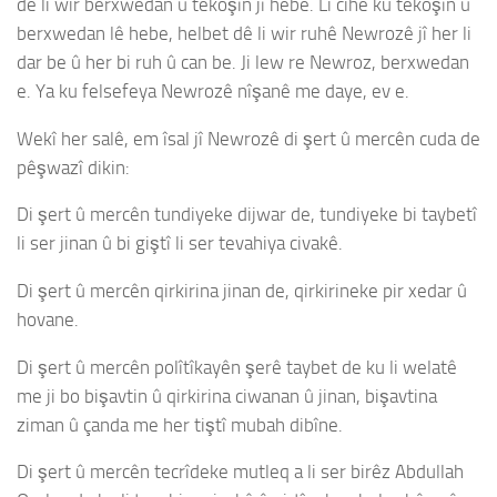
dê li wir berxwedan û têkoşîn jî hebe. Li cihê ku têkoşîn û
berxwedan lê hebe, helbet dê li wir ruhê Newrozê jî her li
dar be û her bi ruh û can be. Ji lew re Newroz, berxwedan
e. Ya ku felsefeya Newrozê nîşanê me daye, ev e.
Wekî her salê, em îsal jî Newrozê di şert û mercên cuda de
pêşwazî dikin:
Di şert û mercên tundiyeke dijwar de, tundiyeke bi taybetî
li ser jinan û bi giştî li ser tevahiya civakê.
Di şert û mercên qirkirina jinan de, qirkirineke pir xedar û
hovane.
Di şert û mercên polîtîkayên şerê taybet de ku li welatê
me ji bo bişavtin û qirkirina ciwanan û jinan, bişavtina
ziman û çanda me her tiştî mubah dibîne.
Di şert û mercên tecrîdeke mutleq a li ser birêz Abdullah