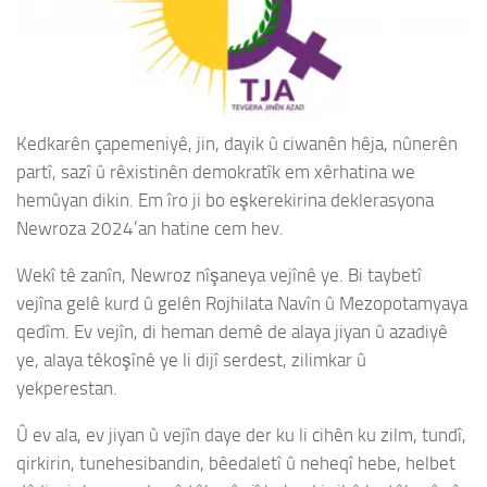
Kedkarên çapemeniyê, jin, dayik û ciwanên hêja, nûnerên
partî, sazî û rêxistinên demokratîk em xêrhatina we
hemûyan dikin. Em îro ji bo eşkerekirina deklerasyona
Newroza 2024’an hatine cem hev.
Wekî tê zanîn, Newroz nîşaneya vejînê ye. Bi taybetî
vejîna gelê kurd û gelên Rojhilata Navîn û Mezopotamyaya
qedîm. Ev vejîn, di heman demê de alaya jiyan û azadiyê
ye, alaya têkoşînê ye li dijî serdest, zilimkar û
yekperestan.
Û ev ala, ev jiyan û vejîn daye der ku li cihên ku zilm, tundî,
qirkirin, tunehesibandin, bêedaletî û neheqî hebe, helbet