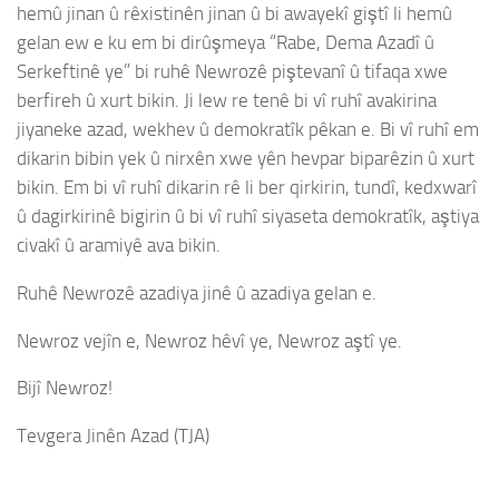
hemû jinan û rêxistinên jinan û bi awayekî giştî li hemû
gelan ew e ku em bi dirûşmeya “Rabe, Dema Azadî û
Serkeftinê ye” bi ruhê Newrozê piştevanî û tifaqa xwe
berfireh û xurt bikin. Ji lew re tenê bi vî ruhî avakirina
jiyaneke azad, wekhev û demokratîk pêkan e. Bi vî ruhî em
dikarin bibin yek û nirxên xwe yên hevpar biparêzin û xurt
bikin. Em bi vî ruhî dikarin rê li ber qirkirin, tundî, kedxwarî
û dagirkirinê bigirin û bi vî ruhî siyaseta demokratîk, aştiya
civakî û aramiyê ava bikin.
Ruhê Newrozê azadiya jinê û azadiya gelan e.
Newroz vejîn e, Newroz hêvî ye, Newroz aştî ye.
Bijî Newroz!
Tevgera Jinên Azad (TJA)