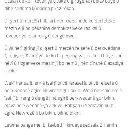
Ocalan de ku li tevahiya civakê û girtîgehan belav bûye û
dibe sedema kûrkirina pirsgirêkan.
Di şert û mercên hilbijartinên xwecihî de ku derfeteke
mezin e ji bo pêkanîna demokrasiyeke radîkal û
rêveberiyeke bi reng û dengê xwe.
Û ya herî girîng jî di şert û mercên felsefe û berxwedana
“Jin, Jiyan, Azadî”yê de ku bi pêşengiya jina kurd bûye cihê
hêvî û rizgariyeke mezin ji bo hemû jinên cîhanê û azadiya
civakê.
Wekî her salê, em ê îsal jî bi vê ferasetê, bi vê felsefe û
berxwedanê agirê Newrozê gur bikin. Wekî her salê em ê
îsal jî bi reng û dengê jinê agirê berxwedanê gur bikin.
Alaya berxwedanê ya Zekiye, Rahşan û Semayan ku bi
agirê Newrozê li ba bikin, bilind bikin.
Lewma banga me; bi taybetî li kirdeya sedsala 21’emîn