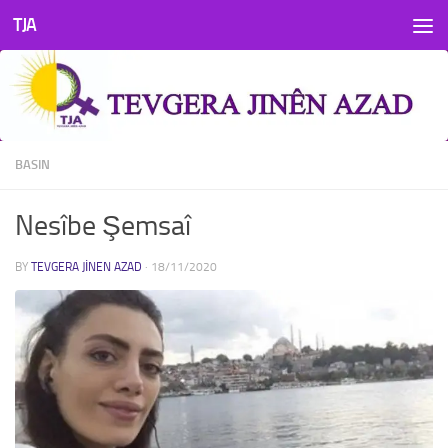
TJA
Skip to content
BASIN
Nesîbe Şemsaî
BY
TEVGERA JINEN AZAD
·
18/11/2020