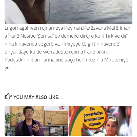
Li gorî agahiyên rojnameya Peyman,Parêzvana Mafê Jinan
a Îranê Nesîbe Şemsaî ev demeke dirêj e ku li Tirkiyê dijî,
niha li navenda vegerê ya Tirkiyeyê tê girtin,navendê
biryar daye ku dê wê radestê rejîma Îranê bikin.
Radestkirin,îdam kirina jinê sûçê herî mezin a Mirovahiyê
ye.
YOU MAY ALSO LIKE...