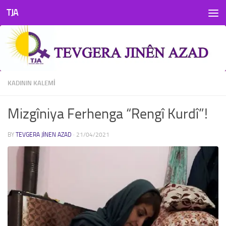
TJA
Skip to content
KADININ KALEMI
Mizgîniya Ferhenga “Rengî Kurdî”!
BY
TEVGERA JINEN AZAD
·
21/04/2021