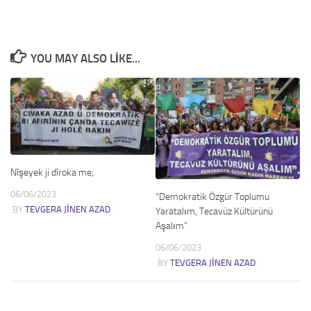
YOU MAY ALSO LIKE...
Nîşeyek ji dîroka me;
06/06/2023
“Demokratik Özgür Toplumu
BY
TEVGERA JINEN AZAD
Yaratalım, Tecavüz Kültürünü
Aşalım”
06/06/2023
BY
TEVGERA JINEN AZAD