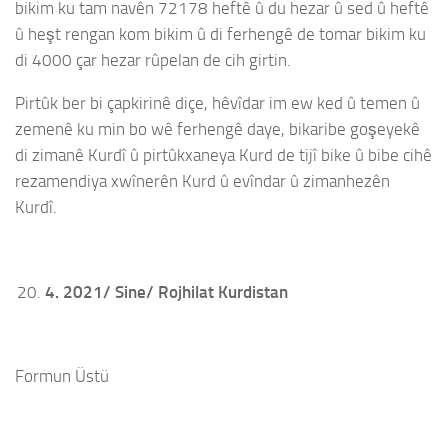
bikim ku tam navên 72178 heftê û du hezar û sed û heftê
û heşt rengan kom bikim û di ferhengê de tomar bikim ku
di 4000 çar hezar rûpelan de cih girtin.
Pirtûk ber bi çapkirinê diçe, hêvîdar im ew ked û temen û
zemenê ku min bo wê ferhengê daye, bikaribe goşeyekê
di zimanê Kurdî û pirtûkxaneya Kurd de tijî bike û bibe cihê
rezamendiya xwînerên Kurd û evîndar û zimanhezên
Kurdî.
4. 2021/ Sine/ Rojhilat Kurdistan
Formun Üstü