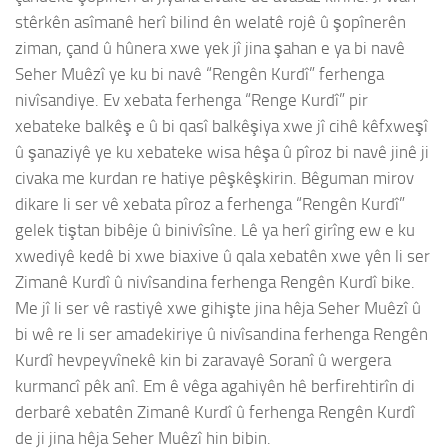
stêrkên asîmanê herî bilind ên welatê rojê û şopînerên
ziman, çand û hûnera xwe yek jî jina şahan e ya bi navê
Seher Muêzî ye ku bi navê “Rengên Kurdî” ferhenga
nivîsandiye. Ev xebata ferhenga “Renge Kurdî” pir
xebateke balkêş e û bi qasî balkêşiya xwe jî cihê kêfxweşî
û şanaziyê ye ku xebateke wisa hêşa û pîroz bi navê jinê ji
civaka me kurdan re hatiye pêşkêşkirin. Bêguman mirov
dikare li ser vê xebata pîroz a ferhenga “Rengên Kurdî”
gelek tiştan bibêje û binivîsîne. Lê ya herî girîng ew e ku
xwediyê kedê bi xwe biaxive û qala xebatên xwe yên li ser
Zimanê Kurdî û nivîsandina ferhenga Rengên Kurdî bike.
Me jî li ser vê rastiyê xwe gihişte jina hêja Seher Muêzî û
bi wê re li ser amadekiriye û nivîsandina ferhenga Rengên
Kurdî hevpeyvînekê kin bi zaravayê Soranî û wergera
kurmancî pêk anî. Em ê vêga agahiyên hê berfirehtirîn di
derbarê xebatên Zimanê Kurdî û ferhenga Rengên Kurdî
de ji jina hêja Seher Muêzî hin bibin.