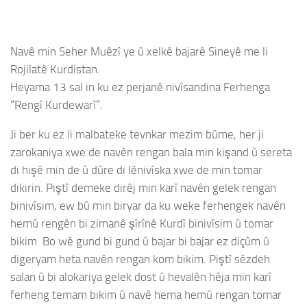
Navê min Seher Muêzî ye û xelkê bajarê Sineyê me li
Rojilatê Kurdistan.
Heyama 13 sal in ku ez perjanê nivîsandina Ferhenga
“Rengî Kurdewarî”.
Ji ber ku ez li malbateke tevnkar mezim bûme, her ji
zarokaniya xwe de navên rengan bala min kişand û sereta
di hişê min de û dûre di lênivîska xwe de min tomar
dikirin. Piştî demeke dirêj min karî navên gelek rengan
binivîsim, ew bû min biryar da ku weke ferhengek navên
hemû rengên bi zimanê şîrînê Kurdî binivîsim û tomar
bikim. Bo wê gund bi gund û bajar bi bajar ez diçûm û
digeryam heta navên rengan kom bikim. Piştî sêzdeh
salan û bi alokariya gelek dost û hevalên hêja min karî
ferheng temam bikim û navê hema hemû rengan tomar