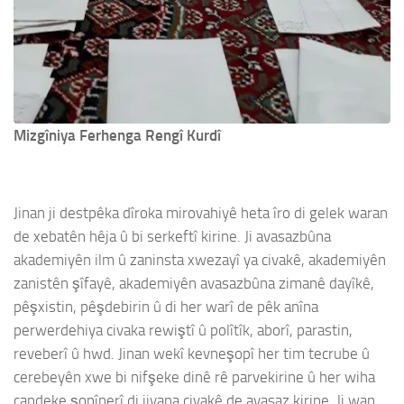
Mizgîniya Ferhenga Rengî Kurdî
Jinan ji destpêka dîroka mirovahiyê heta îro di gelek waran
de xebatên hêja û bi serkeftî kirine. Ji avasazbûna
akademiyên ilm û zaninsta xwezayî ya civakê, akademiyên
zanistên şîfayê, akademiyên avasazbûna zimanê dayîkê,
pêşxistin, pêşdebirin û di her warî de pêk anîna
perwerdehiya civaka rewiştî û polîtîk, aborî, parastin,
reveberî û hwd. Jinan wekî kevneşopî her tim tecrube û
cerebeyên xwe bi nifşeke dinê rê parvekirine û her wiha
çandeke şopînerî di jiyana civakê de avasaz kirine. Ji wan