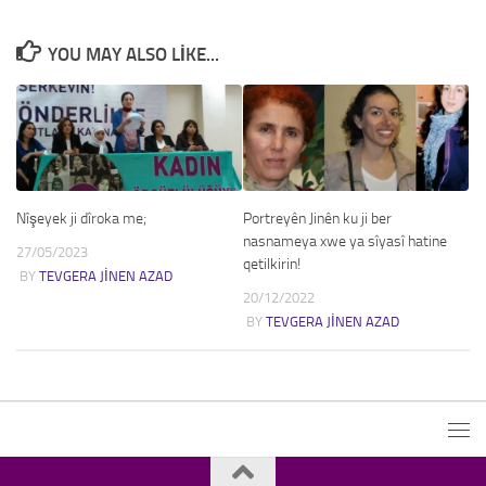
YOU MAY ALSO LIKE...
Nîşeyek ji dîroka me;
Portreyên Jinên ku ji ber
nasnameya xwe ya sîyasî hatine
27/05/2023
qetilkirin!
BY
TEVGERA JINEN AZAD
20/12/2022
BY
TEVGERA JINEN AZAD