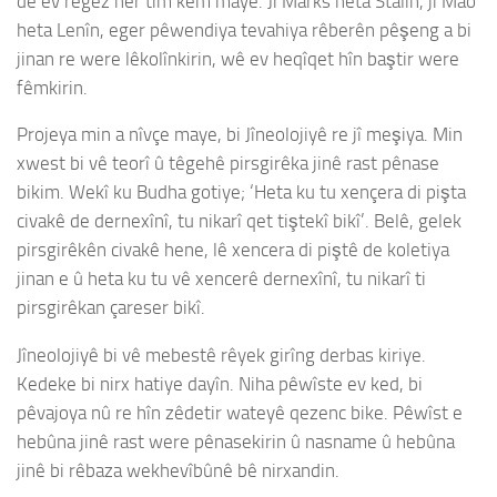
de ev rêgez her tim kêm maye. Ji Marks heta Stalîn, ji Mao
heta Lenîn, eger pêwendiya tevahiya rêberên pêşeng a bi
jinan re were lêkolînkirin, wê ev heqîqet hîn baştir were
fêmkirin.
Projeya min a nîvçe maye, bi Jîneolojiyê re jî meşiya. Min
xwest bi vê teorî û têgehê pirsgirêka jinê rast pênase
bikim. Wekî ku Budha gotiye; ‘Heta ku tu xençera di pişta
civakê de dernexînî, tu nikarî qet tiştekî bikî’. Belê, gelek
pirsgirêkên civakê hene, lê xencera di piştê de koletiya
jinan e û heta ku tu vê xencerê dernexînî, tu nikarî ti
pirsgirêkan çareser bikî.
Jîneolojiyê bi vê mebestê rêyek girîng derbas kiriye.
Kedeke bi nirx hatiye dayîn. Niha pêwîste ev ked, bi
pêvajoya nû re hîn zêdetir wateyê qezenc bike. Pêwîst e
hebûna jinê rast were pênasekirin û nasname û hebûna
jinê bi rêbaza wekhevîbûnê bê nirxandin.