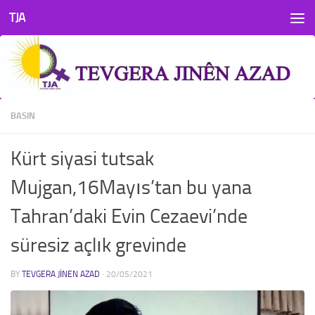
TJA
Skip to content
BASIN
Kürt siyasi tutsak
Mujgan,16Mayıs’tan bu yana
Tahran’daki Evin Cezaevi’nde
süresiz açlık grevinde
BY
TEVGERA JINEN AZAD
·
20/05/2021