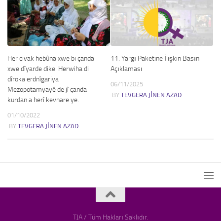
Her civak hebûna xwe bi çanda
11. Yargı Paketine İlişkin Basın
xwe dîyarde dike. Herwiha di
Açıklaması
dîroka erdnîgariya
06/11/2025
Mezopotamyayê de jî çanda
BY
TEVGERA JINEN AZAD
kurdan a herî kevnare ye.
01/10/2022
BY
TEVGERA JINEN AZAD
TJA / Tüm Hakları Saklıdır.