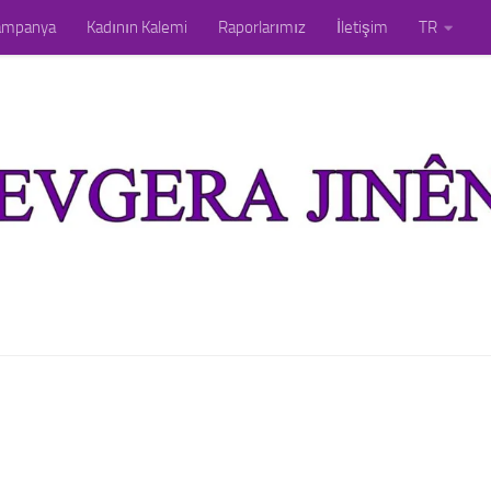
ampanya
Kadının Kalemi
Raporlarımız
İletişim
TR