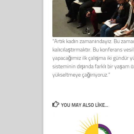
“Artık kadın zamanındayız. Bu zamana
kalıcılaştırmaktır. Bu konferans vesil
yapacağımız ilk çalışma iki gündür y
sisteminin dışında farklı bir yaşam
yükseltmeye çağırıyoruz.”
YOU MAY ALSO LIKE...