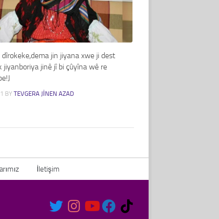
 dîrokeke,dema jin jiyana xwe ji dest
k jiyanboriya jinê jî bi çûyîna wê re
be!J
21
BY
TEVGERA JINEN AZAD
arımız
İletişim