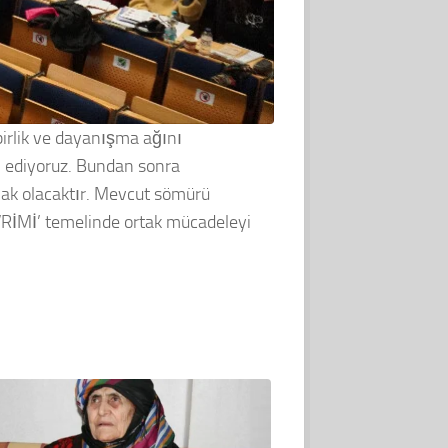
irlik ve dayanışma ağını
lan ediyoruz. Bundan sonra
mak olacaktır. Mevcut sömürü
VRİMİ’ temelinde ortak mücadeleyi