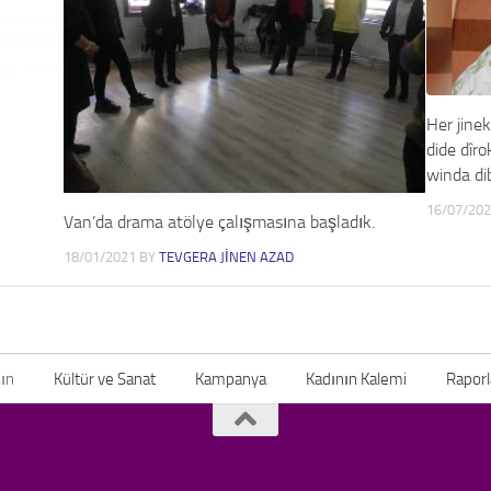
Her jinek
dide dîro
winda di
16/07/20
Van’da drama atölye çalışmasına başladık.
18/01/2021
BY
TEVGERA JINEN AZAD
ın
Kültür ve Sanat
Kampanya
Kadının Kalemi
Raporl