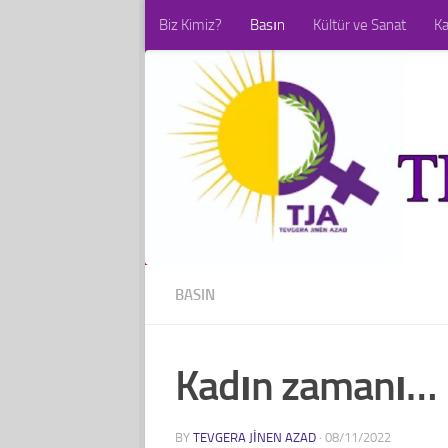
Biz Kimiz?
Basın
Kültür ve Sanat
K
Skip to content
BASIN
Kadın zamanı…
BY
TEVGERA JINEN AZAD
·
08/11/2022