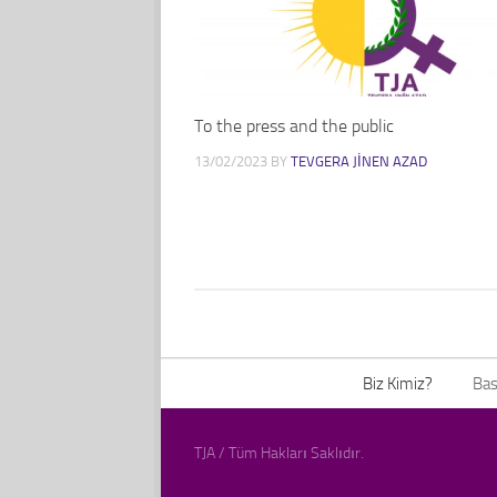
To the press and the public
13/02/2023
BY
TEVGERA JINEN AZAD
Biz Kimiz?
Bas
TJA / Tüm Hakları Saklıdır.