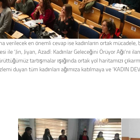
 verilecek en önemli cevap ise kadınların ortak mücadele, b
esi ile ‘Jin, Jiyan, Azadî: Kadınlar Geleceğini Örüyor Ağı’nı i
ürüttüğümüz tartışmalar ışığında ortak yol haritamızı çıkar
 özlemi duyan tüm kadınları ağımıza katılmaya ve ‘KADIN DE