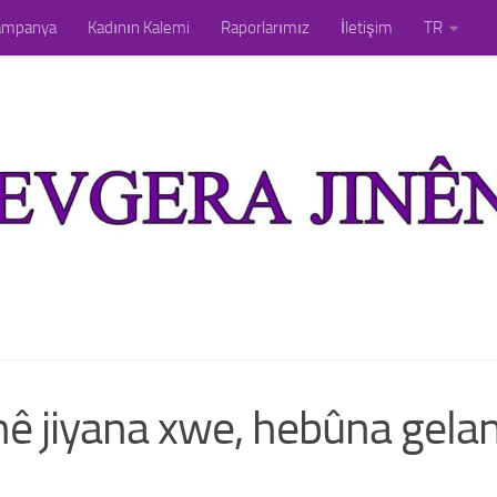
ampanya
Kadının Kalemi
Raporlarımız
İletişim
TR
nê jiyana xwe, hebûna gelan û