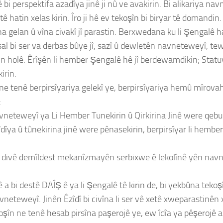
i perspektifa azadîya jinê ji nû ve avakirin. Bi alikariya navn
tê hatin xelas kirin. Îro ji hê ev tekoşîn bi biryar tê domandin.
a gelan û vîna civakî jî parastin. Berxwedana ku li Şengalê ha
sal bi ser va derbas bûye jî, sazî û dewletên navneteweyî, t
n holê. Êrîşên li hember Şengalê hê jî berdewamdikin; Statuy
irin.
ne tenê berpirsîyariya gelekî ye, berpirsîyariya hemû mîrovah
:
vneteweyî ya Li Hember Tunekirin û Qirkirina Jinê were qebul 
zîdîya û tûnekirina jinê were pênasekirin, berpirsîyar li h
yî divê demîldest mekanîzmayên serbixwe ê lekolînê yên navne
a bi destê DAÎŞ ê ya li Şengalê tê kirin de, bi yekbûna tekoşî
eteweyî. Jinên Êzîdî bi civîna li ser vê xetê xweparastinên 
oşîn ne tenê hesab pirsîna paşerojê ye, ew îdîa ya pêşerojê a l