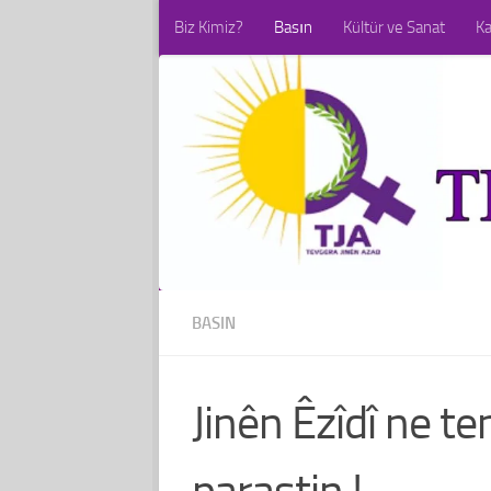
Biz Kimiz?
Basın
Kültür ve Sanat
K
Skip to content
BASIN
Jinên Êzîdî ne te
parastin.!