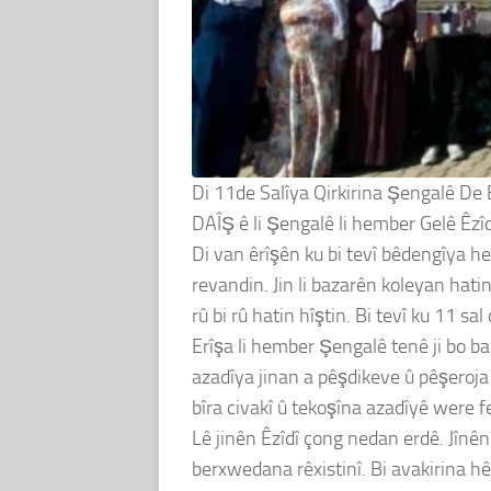
Di 11de Salîya Qirkirina Şengalê De
DAÎŞ ê li Şengalê li hember Gelê Êzîdî 
Di van êrîşên ku bi tevî bêdengîya he
revandin. Jin li bazarên koleyan hatin
rû bi rû hatin hîştin. Bi tevî ku 11 s
Erîşa li hember Şengalê tenê ji bo b
azadîya jinan a pêşdikeve û pêşeroja a
bîra civakî û tekoşîna azadîyê were f
Lê jinên Êzîdî çong nedan erdê. Jînê
berxwedana rêxistinî. Bi avakirina hê