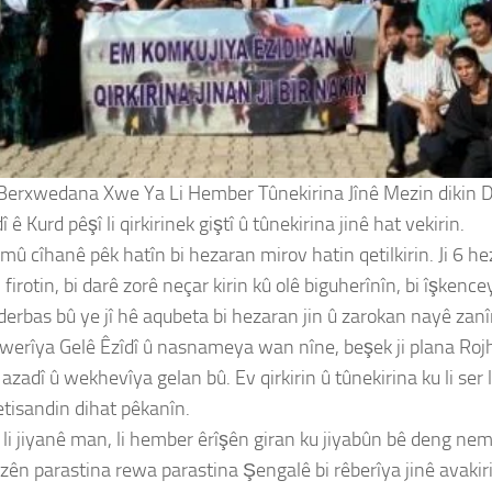
 Berxwedana Xwe Ya Li Hember Tûnekirina Jînê Mezin dikin Di
ê Kurd pêşî li qirkirinek giştî û tûnekirina jinê hat vekirin.
mû cîhanê pêk hatîn bi hezaran mirov hatin qetilkirin. Ji 6 hez
 firotin, bi darê zorê neçar kirin kû olê biguherînîn, bi îşkenc
al derbas bû ye jî hê aqubeta bi hezaran jin û zarokan nayê zanî
awerîya Gelê Êzîdî û nasnameya wan nîne, beşek ji plana Rojh
zadî û wekhevîya gelan bû. Ev qirkirin û tûnekirina ku li ser 
etisandin dihat pêkanîn.
n li jiyanê man, li hember êrîşên giran ku jiyabûn bê deng n
zên parastina rewa parastina Şengalê bi rêberîya jinê avakir