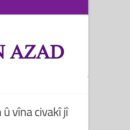
 vîna civakî jî