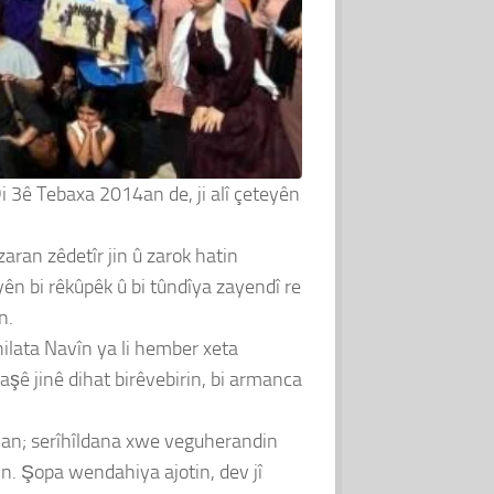
 3ê Tebaxa 2014an de, ji alî çeteyên
aran zêdetîr jin û zarok hatin
eyên bi rêkûpêk û bi tûndîya zayendî re
n.
ilata Navîn ya li hember xeta
laşê jinê dihat birêvebirin, bi armanca
eman; serîhîldana xwe veguherandin
in. Şopa wendahiya ajotin, dev jî