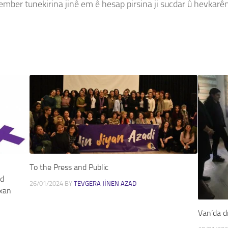
i hember tunekirina jinê em ê hesap pirsina ji sucdar û hevkar
To the Press and Public
nd
26/01/2024
BY
TEVGERA JINEN AZAD
rxan
Van’da d