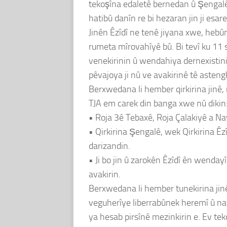
tekoşîna edaletê bernedan û Şengalê b
hatibû danîn re bi hezaran jin ji esare
Jinên Êzîdî ne tenê jiyana xwe, hebûn
rumeta mîrovahîyê bû. Bi tevî ku 11 
venekirinin û wendahiya dernexistini
pêvajoya ji nû ve avakirinê tê astengk
Berxwedana li hember qirkirina jinê, 
TJA em carek din banga xwe nû dikin
• Roja 3ê Tebaxê, Roja Çalakiyê a Na
• Qirkirina Şengalê, wek Qirkirina Ê
darizandin.
• Ji bo jin û zarokên Êzîdî ên wenda
avakirin.
Berxwedana li hember tunekirina jinê 
veguherîye liberrabûnek heremî û navn
ya hesab pirsînê mezinkirin e. Ev tek