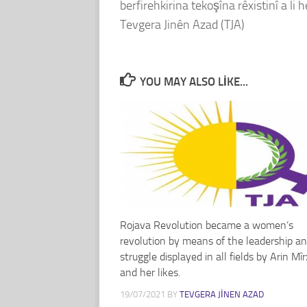
berfirehkirina tekoşîna rêxistinî a l
Tevgera Jinên Azad (TJA)
YOU MAY ALSO LIKE...
Rojava Revolution became a women’s
revolution by means of the leadership a
struggle displayed in all fields by Arin Mî
and her likes.
19/07/2021
BY
TEVGERA JINEN AZAD