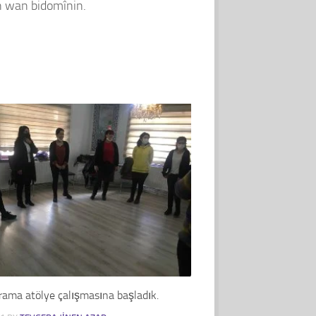
ên wan bidomînin.
rama atölye çalışmasına başladık.