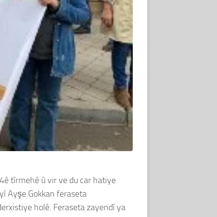
4ê tîrmehê û vir ve du car hatiye
eyî Ayşe Gokkan feraseta
derxistiye holê. Feraseta zayendî ya