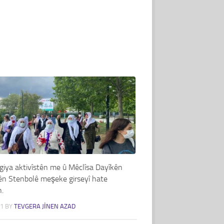
giya aktivîstên me û Mêclîsa Dayîkên
ên Stenbolê meşeke girseyî hate
n.
21
BY
TEVGERA JINEN AZAD