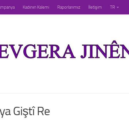
ampanya
Kadının Kalemi
Raporlarımız
İletişim
TR
ya Giştî Re