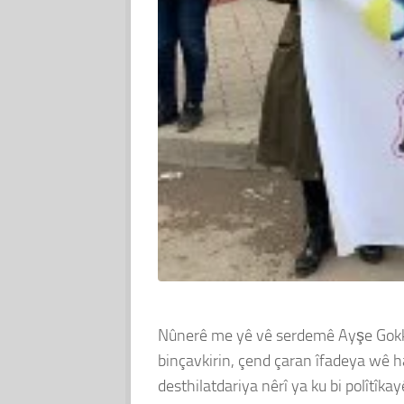
Nûnerê me yê vê serdemê Ayşe Gokkan 
binçavkirin, çend çaran îfadeya wê h
desthilatdariya nêrî ya ku bi polîtîk