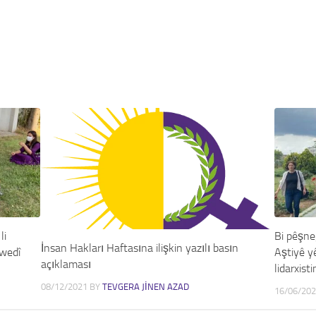
li
Bi pêşne
İnsan Hakları Haftasına ilişkin yazılı basın
xwedî
Aştiyê y
açıklaması
lidarxisti
08/12/2021
BY
TEVGERA JINEN AZAD
16/06/20