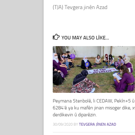
(TJA) Tevgera jinên Azad
YOU MAY ALSO LIKE...
Peymana Stenbolê, li CEDAW, Pekîn+5 û 
6284’ê ya ku mafên jinan misoger dike, 
derdikevin û diparêzin.
30/09/2020
BY
TEVGERA JINEN AZAD