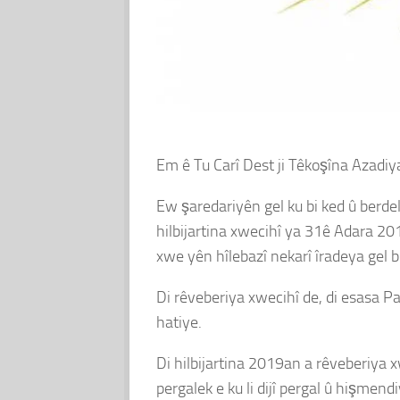
Em ê Tu Carî Dest ji Têkoşîna Azadi
Ew şaredariyên gel ku bi ked û berdel
hilbijartina xwecihî ya 31ê Adara 20
xwe yên hîlebazî nekarî îradeya gel b
Di rêveberiya xwecihî de, di esasa Pa
hatiye.
Di hilbijartina 2019an a rêveberiya 
pergalek e ku li dijî pergal û hişmend