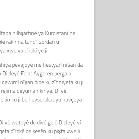
faqa hilbijartinê ya Kurdistanî ne
ê rakirina tundî, zordarî û
a xwe ya dîrokî ye jî.
jahiya pêvajoyê me hestyarî nîşan da
ya Dîcleyê Felat Aygoren pergala
 qewimî nîşan dide ku zîhniyeta ku ji
 rejîma qeyûman kiriye. Di vê
ekin ku ji bo hevserokatiya navçeya
Di vê wateyê de divê gelê Dîcleyê vî
qeta dîrokê de kesên ku pişta xwe li