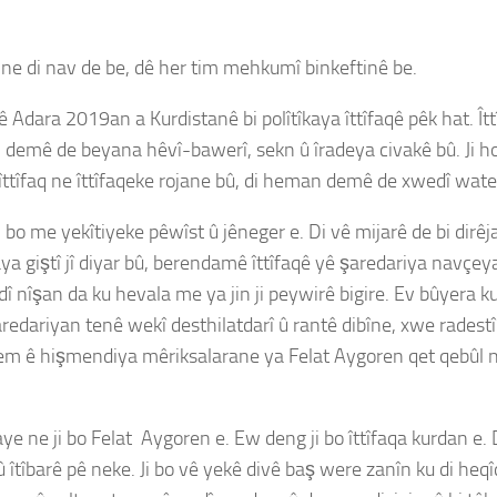
 ne di nav de be, dê her tim mehkumî binkeftinê be.
 Adara 2019an a Kurdistanê bi polîtîkaya îttîfaqê pêk hat. Îttî
n demê de beyana hêvî-bawerî, sekn û îradeya civakê bû. Ji hol
 îttîfaq ne îttîfaqeke rojane bû, di heman demê de xwedî watey
 bo me yekîtiyeke pêwîst û jêneger e. Di vê mijarê de bi dirê
 raya giştî jî diyar bû, berendamê îttîfaqê yê şaredariya navçe
 nîşan da ku hevala me ya jin ji peywirê bigire. Ev bûyera ku
redariyan tenê wekî desthilatdarî û rantê dibîne, xwe radestî
em ê hişmendiya mêriksalarane ya Felat Aygoren qet qebûl n
e ne ji bo Felat Aygoren e. Ew deng ji bo îttîfaqa kurdan e. 
îtîbarê pê neke. Ji bo vê yekê divê baş were zanîn ku di heqî