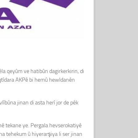
êla qeyûm ve hatibûn dagirkerkirin, di
. Îqtîdara AKPê bi hemû hewldanên
îbûna jinan di asta herî jor de pêk
anê tekane ye. Pergala hevserokatiyê
ina tehekum û hiyerarşiya li ser jinan