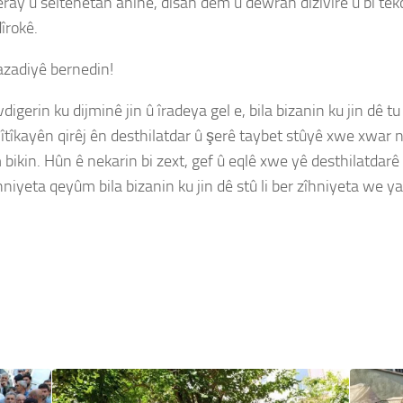
ray û seltenetan anîne, dîsan dem û dewran dizivire û bi têkoş
îrokê.
 azadiyê bernedin!
gerin ku dijminê jin û îradeya gel e, bila bizanin ku jin dê tu
îkayên qirêj ên desthilatdar û şerê taybet stûyê xwe xwar ne
ikin. Hûn ê nekarin bi zext, gef û eqlê xwe yê desthilatdarê r
niyeta qeyûm bila bizanin ku jin dê stû li ber zîhniyeta we y