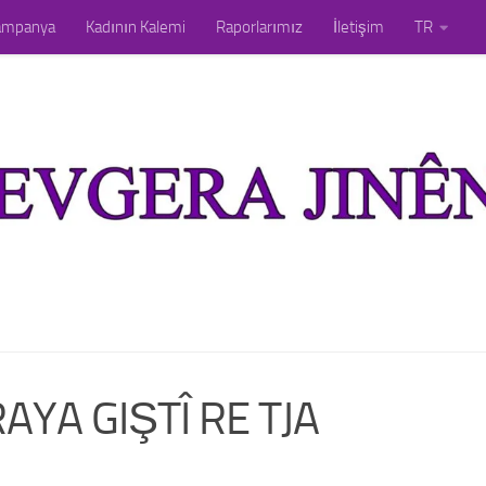
ampanya
Kadının Kalemi
Raporlarımız
İletişim
TR
RAYA GIŞTÎ RE TJA