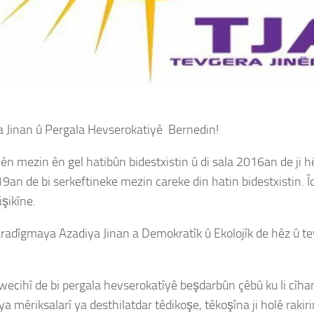
ya Jinan û Pergala Hevserokatiyê Bernedin!
ên mezin ên gel hatibûn bidestxistin û di sala 2016an de ji h
19an de bi serkeftineke mezin careke din hatin bidestxistin
işikîne.
radîgmaya Azadiya Jinan a Demokratîk û Ekolojîk de hêz û tevl
xwecihî de bi pergala hevserokatîyê beşdarbûn çêbû ku li cîh
iya mêriksalarî ya desthilatdar têdikoşe, têkoşîna ji holê rakir