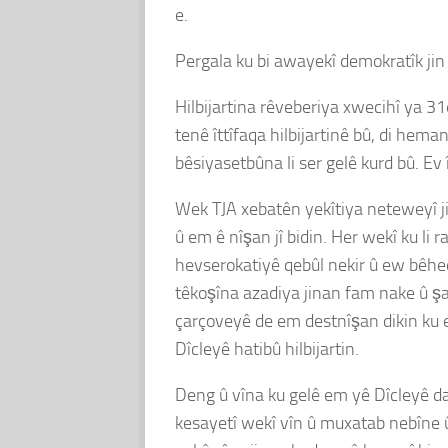
e.
Pergala ku bi awayekî demokratîk jin
Hilbijartina rêveberiya xwecihî ya 31ê
tenê îttîfaqa hilbijartinê bû, di hema
bêsiyasetbûna li ser gelê kurd bû. Ev
Wek TJA xebatên yekîtiya neteweyî ji
û em ê nîşan jî bidin. Her wekî ku li
hevserokatiyê qebûl nekir û ew bêhedî
têkoşîna azadiya jinan fam nake û şa
çarçoveyê de em destnîşan dikin ku 
Dîcleyê hatibû hilbijartin.
Deng û vîna ku gelê em yê Dîcleyê day
kesayetî wekî vîn û muxatab nebîne û 