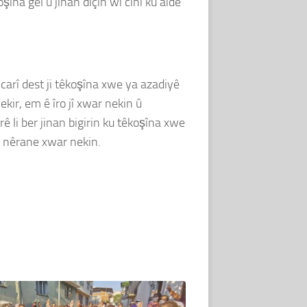
îna gel û jinan diçin wî cihî ku aîdê
 carî dest ji têkoşîna xwe ya azadiyê
kir, em ê îro jî xwar nekin û
ê li ber jinan bigirin ku têkoşîna xwe
a nêrane xwar nekin.