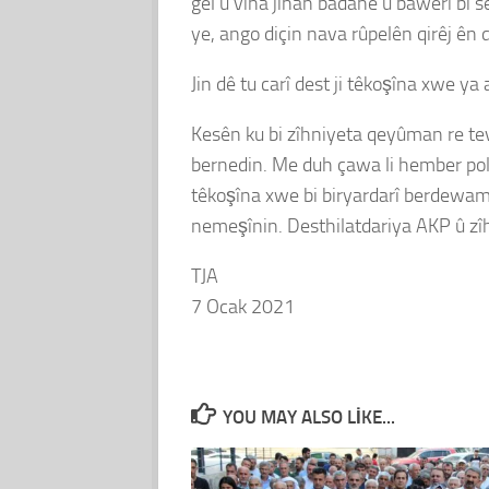
gel û vîna jinan badane û bawerî bi se
ye, ango diçin nava rûpelên qirêj ên d
Jin dê tu carî dest ji têkoşîna xwe ya
Kesên ku bi zîhniyeta qeyûman re tevdi
bernedin. Me duh çawa li hember polît
têkoşîna xwe bi biryardarî berdewam b
nemeşînin. Desthilatdariya AKP û zîh
TJA
7 Ocak 2021
YOU MAY ALSO LIKE...