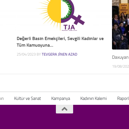
Değerli Basın Emekçileri, Sevgili Kadınlar ve
Tüm Kamuoyuna…
25/04/2023
BY
TEVGERA JINEN AZAD
Daxuyani
19/08/20
ın
Kültür ve Sanat
Kampanya
Kadının Kalemi
Raporl