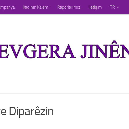
ampanya
Kadının Kalemi
Raporlarımız
İletişim
TR
 Diparêzin