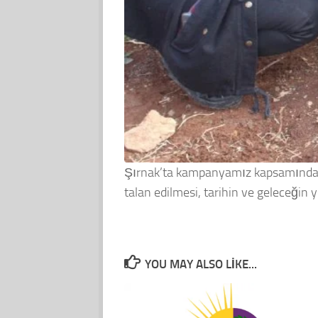
Şırnak’ta kampanyamız kapsamında y
talan edilmesi, tarihin ve geleceğin 
YOU MAY ALSO LIKE...