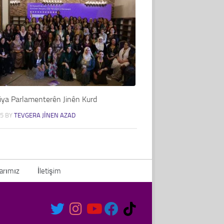
ya Parlamenterên Jinên Kurd
25
BY
TEVGERA JINEN AZAD
arımız
İletişim