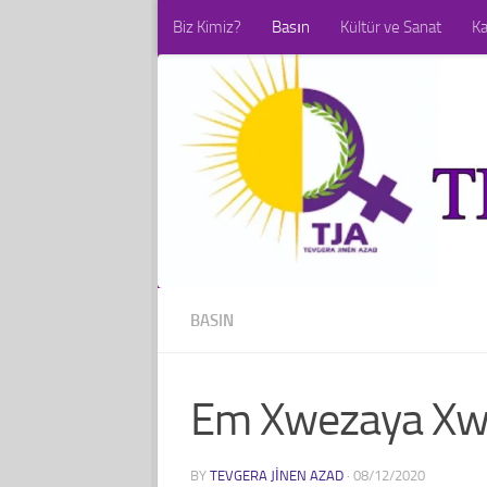
Biz Kimiz?
Basın
Kültür ve Sanat
K
Skip to content
BASIN
Em Xwezaya Xwe
BY
TEVGERA JINEN AZAD
·
08/12/2020