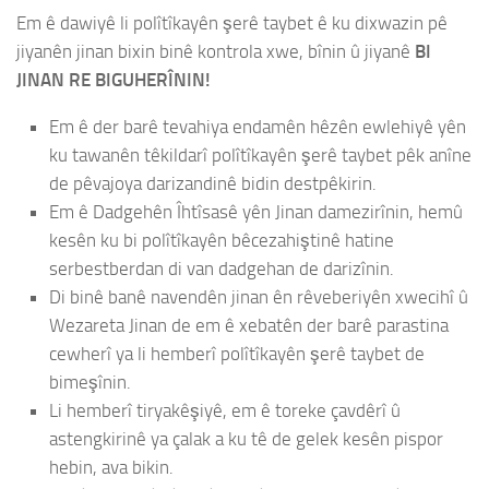
Em ê dawiyê li polîtîkayên şerê taybet ê ku dixwazin pê
jiyanên jinan bixin binê kontrola xwe, bînin û jiyanê
BI
JINAN RE BIGUHERÎNIN!
Em ê der barê tevahiya endamên hêzên ewlehiyê yên
ku tawanên têkildarî polîtîkayên şerê taybet pêk anîne
de pêvajoya darizandinê bidin destpêkirin.
Em ê Dadgehên Îhtîsasê yên Jinan damezirînin, hemû
kesên ku bi polîtîkayên bêcezahiştinê hatine
serbestberdan di van dadgehan de darizînin.
Di binê banê navendên jinan ên rêveberiyên xwecihî û
Wezareta Jinan de em ê xebatên der barê parastina
cewherî ya li hemberî polîtîkayên şerê taybet de
bimeşînin.
Li hemberî tiryakêşiyê, em ê toreke çavdêrî û
astengkirinê ya çalak a ku tê de gelek kesên pispor
hebin, ava bikin.