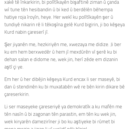
xakê tê înkarkirin, bi polîtîkayên bişaftinê ziman û çanda
wî tune tên hesibandin û bi ked û berdêlên bêhempa
hatiye roja îroyîn, heye. Her wekî ku polîtîkayên şer û
tundiyê nikarin rê li têkoşîna gelê Kurd bigirin, ji bo kêşeya
Kurd nabin çareserî jî.
Şer jiyanên me, hezkiriyên me, xwezaya me didize. Ji ber
ku em hem berxwedêr û hem jî mexdûrên vî şerê ku bi
dehan salan e didome ne, wek jin, herî zêde em dizanin
aştî çi ye.
Em her û her dibêjin kêşeya Kurd encax li ser maseyê, bi
dan û stendinên ku bi muxatabên wê re bên kirin dikare bê
çareserkirin.
Li ser maseyeke çareseriyê ya demokratîk a ku mafên me
tên nasîn û bi zagonan tên parastin, em tên ku wek jin,
wek kiryarên damezirîner ji bo ku aştiyeke bi rûmet bi
meşa mezin a jinan li vî welatî pêk bînin!