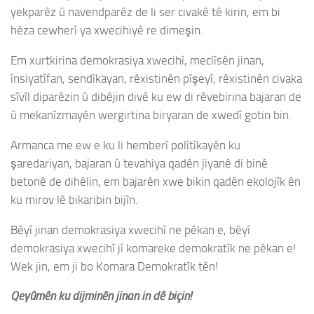
yekparêz û navendparêz de li ser civakê tê kirin, em bi
hêza cewherî ya xwecihiyê re dimeşin.
Em xurtkirina demokrasiya xwecihî, meclîsên jinan,
însiyatîfan, sendîkayan, rêxistinên pîşeyî, rêxistinên civaka
sîvîl diparêzin û dibêjin divê ku ew di rêvebirina bajaran de
û mekanîzmayên wergirtina biryaran de xwedî gotin bin.
Armanca me ew e ku li hemberî polîtîkayên ku
şaredariyan, bajaran û tevahiya qadên jiyanê di binê
betonê de dihêlin, em bajarên xwe bikin qadên ekolojîk ên
ku mirov lê bikaribin bijîn.
Bêyî jinan demokrasiya xwecihî ne pêkan e, bêyî
demokrasiya xwecihî jî komareke demokratîk ne pêkan e!
Wek jin, em ji bo Komara Demokratîk tên!
Qeyûmên ku dijminên jinan in dê biçin!