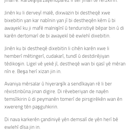
jinan e. Karbeşiya zayendparêz li ser jinan tê ferzkirin.
Jinên ku li derveyî malê, dixwazin bi destheqê xwe
bixebitin yan kar nabînin yan jî bi destheqên kêm û bi
awayekî ku ji mafê malnişînî û tenduristiyê bêpar bin û di
karên dertomarî de bi awayekî bê ewlehî dixebitin.
Jinên ku bi destheqê dixebitin li cihên karên xwe li
hemberî mêtingerî, cudakarî, tundî û destdirêjiyan
têdikoşin. Ligel vê yekê jî, destheqê wan bi qasî yê mêran
nîn e. Beşa herî xizan jin in.
Avaniya mêrsalar û hiyerarşîk a sendîkayan rê li ber
rêxistinbûna jinan digire. Di rêveberiyan de nayên
temsîlkirin û di peymanên tomerî de pirsgirêkên wan ên
xwereng tên paşguhkirin.
Di nava karkerên çandiniyê yên demsalî de yên herî bê
ewlehî dîsa jin in.