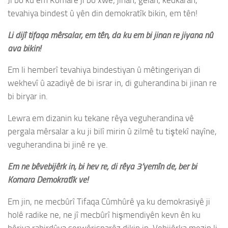
tevahiya bindest û yên din demokratîk bikin, em tên!
Li dijî tifaqa mêrsalar, em tên, da ku em bi jinan re jiyana nû
ava bikin!
Em li hemberî tevahiya bindestiyan û mêtingeriyan di
wekhevî û azadiyê de bi israr in, di guherandina bi jinan re
bi biryar in.
Lewra em dizanin ku tekane rêya veguherandina vê
pergala mêrsalar a ku ji bilî mirin û zilmê tu tiştekî nayîne,
veguherandina bi jinê re ye.
Em ne bêvebijêrk in; bi hev re, di rêya 3’yemîn de, ber bi
Komara Demokratîk ve!
Em jin, ne mecbûrî Tifaqa Cûmhûrê ya ku demokrasiyê ji
holê radike ne, ne jî mecbûrî hişmendiyên kevn ên ku
bêriya rabirdûya serwêrisparêz dikin in. Vebijêrka mezin li