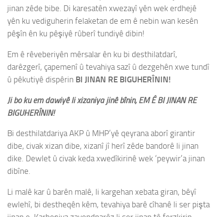
jinan zêde bibe. Di karesatên xwezayî yên wek erdhejê
yên ku vediguherin felaketan de em ê nebin wan kesên
pêşîn ên ku pêşiyê rûberî tundiyê dibin!
Em ê rêveberiyên mêrsalar ên ku bi desthilatdarî,
darêzgerî, çapemenî û tevahiya sazî û dezgehên xwe tundî
û pêkutiyê dispêrin
BI JINAN RE BIGUHERÎNIN!
Ji bo ku em dawiyê li xizaniya jinê bînin, EM Ê BI JINAN RE
BIGUHERÎNIN!
Bi desthilatdariya AKP û MHP’yê qeyrana aborî girantir
dibe, civak xizan dibe, xizanî jî herî zêde bandorê li jinan
dike. Dewlet û civak keda xwedîkirinê wek ‘peywir’a jinan
dibîne.
Li malê kar û barên malê, li kargehan xebata giran, bêyî
ewlehî, bi destheqên kêm, tevahiya barê cîhanê li ser pişta