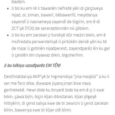
bavêjin.
Ji bo ku em rê li tawanên nefretê yên di çarçoveya
nijad, ol, ziman, bawerî, bêbawerîtî, meyldariya
zayendî û nasnameya zayendî de bigirin, em ê di
ZCT’yê (TCK) de sererastkirinên nû çêbikin.
Ji bo ku em zarokan ji tundiyê dûr mezin bikin, em ê
mufredata perwerdehiyê û pirtûkên dersê yên ku tê
de mijar û gotinên nijadperest, zayendparêz ên ku gel
û çandên din ciyawaz dikin, biguherînin.
Ji bo laîkiya azadîparêz EM TÊN!
Desthilatdariya AKP’yê bi hişmendiya “jina meqbûl” a ku li
ser me ferz dike, dixwaze jiyana jinan bixe nava
gerînekekê. Hewl dide ku biryarê bide ka em ê çi li xwe
bikin, çawa bijîn, biçin kîjan dibistanan, kîjan pîşeyê
hilbijêrin, di çend saliya xwe de bi zewicin û çend zarokan
bînin, baweriya xwe bi kîjan olê bînin.