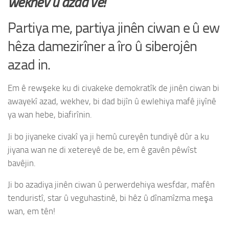
wekhev û azad ve!
Partiya me, partiya jinên ciwan e û ew
hêza damezirîner a îro û siberojên
azad in.
Em ê rewşeke ku di civakeke demokratîk de jinên ciwan bi
awayekî azad, wekhev, bi dad bijîn û ewlehiya mafê jiyînê
ya wan hebe, biafirînin.
Ji bo jiyaneke civakî ya ji hemû cureyên tundiyê dûr a ku
jiyana wan ne di xetereyê de be, em ê gavên pêwîst
bavêjin.
Ji bo azadiya jinên ciwan û perwerdehiya wesfdar, mafên
tenduristî, star û veguhastinê, bi hêz û dînamîzma meşa
wan, em tên!