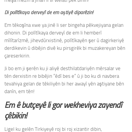
Di polîtîkaya derveyî de em aştiyê diparêzin!
Em têkoşîna xwe ya jinê li ser bingeha pêkvejiyana gelan
dihonin. Di polîtîkaya derveyî de em li hemberî
mîlîtarîzmê, jihevdûrxistinê, polîtîkayên şer û dagirkeriyê
derdikevin û dibêjin divê ku pirsgirêk bi muzakereyan bên
çareserkirin.
Ji bo em ji şerên ku ji aliyê desthilatdariyên mêrsalar ve
tên derxistin re bibêjin “êdî bes e” û ji bo ku di navbera
tevahiya gelan de têkiliyên bi her awayî yên aştiyane bên
danîn, em tên!
Em ê butçeyê li gor wekheviya zayendî
çêbikin!
Ligel ku gelên Tirkiyeyê roj bi roj xizantir dibin,