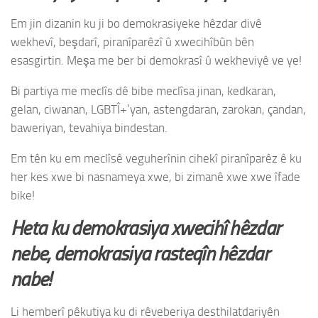
Em jin dizanin ku ji bo demokrasiyeke hêzdar divê
wekhevî, beşdarî, piranîparêzî û xwecihîbûn bên
esasgirtin. Meşa me ber bi demokrasî û wekheviyê ve ye!
Bi partiya me meclîs dê bibe meclîsa jinan, kedkaran,
gelan, ciwanan, LGBTÎ+’yan, astengdaran, zarokan, çandan,
baweriyan, tevahiya bindestan.
Em tên ku em meclîsê veguherînin cihekî piranîparêz ê ku
her kes xwe bi nasnameya xwe, bi zimanê xwe xwe îfade
bike!
Heta ku demokrasiya xwecihî hêzdar
nebe, demokrasiya rasteqîn hêzdar
nabe!
Li hemberî pêkutiya ku di rêveberiya desthilatdariyên