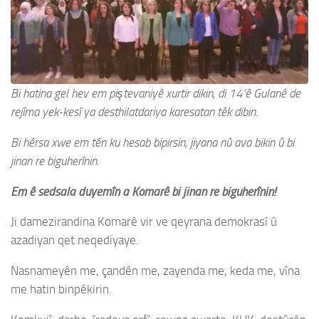
Bi hatina gel hev em piştevaniyê xurtir dikin, di 14’ê Gulanê de
rejîma yek-kesî ya desthilatdariya karesatan têk dibin.
Bi hêrsa xwe em tên ku hesab bipirsin, jiyana nû ava bikin û bi
jinan re biguherînin.
Em ê sedsala duyemîn a Komarê bi jinan re biguherînin!
Ji damezirandina Komarê vir ve qeyrana demokrasî û
azadiyan qet neqediyaye.
Nasnameyên me, çandên me, zayenda me, keda me, vîna
me hatin binpêkirin.