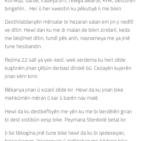
Komkujî, darbe, îradeya orfî, rewşa awarte, KHK, destûrên
bingehîn… Her û her xwestin ku pêkutiyê li me bikin.
Desthilatdariyên mêrsalar bi hezaran salan em jin ji nedîtî
ve dîtin. Hewl dan ku me di malan de bikin zindanî, keda
me bêqîmet dîtin, tundî pêk anîn, nasnameya me ya jinê
tune hesibandin.
Rejîma 22 salî ya yek-kesî, wek serdema ku herî zêde
kuştinên jinan çêbûn derbasî dîrokê bû. Cezayên kujerên
jinan kêm kirin.
Bêkariya jinan û xizanî zêde kir. Hewl da ku jinan bike
mehkûmên mêran û kar û barên nav malê.
Hewl da ku destkeftiyên me yên ku me bi berdêlên giran
bi dest xistibûn xesp bike. Peymana Stenbolê betal kir.
Ji bo têkoşîna jinê tune bike hewl da ku bi qedexeyan,