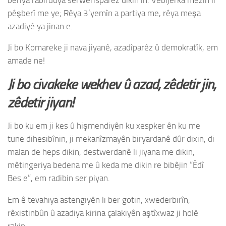
pêşberî me ye; Rêya 3’yemîn a partiya me, rêya meşa
azadiyê ya jinan e.
Ji bo Komareke ji nava jiyanê, azadîparêz û demokratîk, em
amade ne!
Ji bo civakeke wekhev û azad, zêdetir jin,
zêdetir jiyan!
Ji bo ku em ji kes û hişmendiyên ku xespker ên ku me
tune dihesibînin, ji mekanîzmayên biryardanê dûr dixin, di
malan de heps dikin, destwerdanê li jiyana me dikin,
mêtingeriya bedena me û keda me dikin re bibêjin “Êdî
Bes e”, em radibin ser piyan.
Em ê tevahiya astengiyên li ber gotin, xwederbirîn,
rêxistinbûn û azadiya kirina çalakiyên aştîxwaz ji holê
rakin.