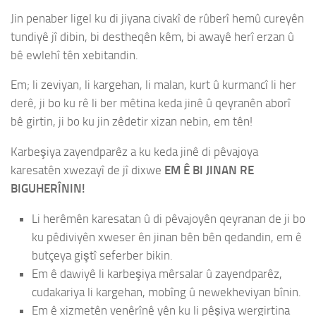
Jin penaber ligel ku di jiyana civakî de rûberî hemû cureyên
tundiyê jî dibin, bi destheqên kêm, bi awayê herî erzan û
bê ewlehî tên xebitandin.
Em; li zeviyan, li kargehan, li malan, kurt û kurmancî li her
derê, ji bo ku rê li ber mêtina keda jinê û qeyranên aborî
bê girtin, ji bo ku jin zêdetir xizan nebin, em tên!
Karbeşiya zayendparêz a ku keda jinê di pêvajoya
karesatên xwezayî de jî dixwe
EM Ê BI JINAN RE
BIGUHERÎNIN!
Li herêmên karesatan û di pêvajoyên qeyranan de ji bo
ku pêdiviyên xweser ên jinan bên bên qedandin, em ê
butçeya giştî seferber bikin.
Em ê dawiyê li karbeşiya mêrsalar û zayendparêz,
cudakariya li kargehan, mobîng û newekheviyan bînin.
Em ê xizmetên venêrînê yên ku li pêşiya wergirtina