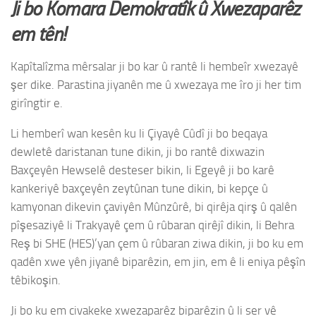
Ji bo Komara Demokratîk û Xwezaparêz
em tên!
Kapîtalîzma mêrsalar ji bo kar û rantê li hembeîr xwezayê
şer dike. Parastina jiyanên me û xwezaya me îro ji her tim
girîngtir e.
Li hemberî wan kesên ku li Çiyayê Cûdî ji bo beqaya
dewletê daristanan tune dikin, ji bo rantê dixwazin
Baxçeyên Hewselê desteser bikin, li Egeyê ji bo karê
kankeriyê baxçeyên zeytûnan tune dikin, bi kepçe û
kamyonan dikevin çaviyên Mûnzûrê, bi qirêja qirş û qalên
pîşesaziyê li Trakyayê çem û rûbaran qirêjî dikin, li Behra
Reş bi SHE (HES)’yan çem û rûbaran ziwa dikin, ji bo ku em
qadên xwe yên jiyanê biparêzin, em jin, em ê li eniya pêşîn
têbikoşin.
Ji bo ku em civakeke xwezaparêz biparêzin û li ser vê