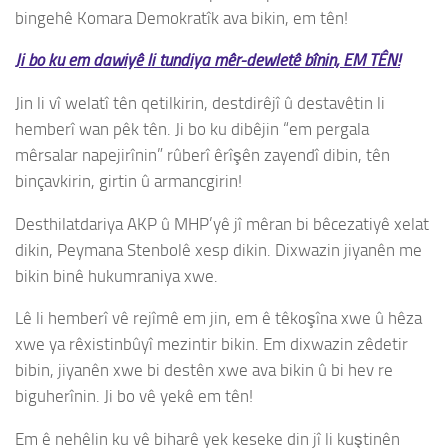
bingehê Komara Demokratîk ava bikin, em tên!
Ji bo ku em dawiyê li tundiya mêr-dewletê bînin, EM TÊN!
Jin li vî welatî tên qetilkirin, destdirêjî û destavêtin li
hemberî wan pêk tên. Ji bo ku dibêjin “em pergala
mêrsalar napejirînin” rûberî êrîşên zayendî dibin, tên
binçavkirin, girtin û armancgirin!
Desthilatdariya AKP û MHP’yê jî mêran bi bêcezatiyê xelat
dikin, Peymana Stenbolê xesp dikin. Dixwazin jiyanên me
bikin binê hukumraniya xwe.
Lê li hemberî vê rejîmê em jin, em ê têkoşîna xwe û hêza
xwe ya rêxistinbûyî mezintir bikin. Em dixwazin zêdetir
bibin, jiyanên xwe bi destên xwe ava bikin û bi hev re
biguherînin. Ji bo vê yekê em tên!
Em ê nehêlin ku vê biharê yek keseke din jî li kuştinên