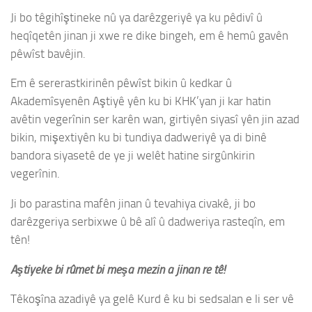
Ji bo têgihîştineke nû ya darêzgeriyê ya ku pêdivî û
heqîqetên jinan ji xwe re dike bingeh, em ê hemû gavên
pêwîst bavêjin.
Em ê sererastkirinên pêwîst bikin û kedkar û
Akademîsyenên Aştiyê yên ku bi KHK’yan ji kar hatin
avêtin vegerînin ser karên wan, girtiyên siyasî yên jin azad
bikin, mişextiyên ku bi tundiya dadweriyê ya di binê
bandora siyasetê de ye ji welêt hatine sirgûnkirin
vegerînin.
Ji bo parastina mafên jinan û tevahiya civakê, ji bo
darêzgeriya serbixwe û bê alî û dadweriya rasteqîn, em
tên!
Aştiyeke bi rûmet bi meşa mezin a jinan re tê!
Têkoşîna azadiyê ya gelê Kurd ê ku bi sedsalan e li ser vê