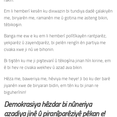
Em li hemberî kesên ku dixwazin bi tundiya dadê çalakiyên
me, biryarên me, ramanên me û gotina me asteng bikin,
têbikoşin.
Banga me ew e ku em li hemberî polîtîkayên rantparêz,
yekparêz û zayendparêz, bi pelên rengîn ên partiya me
civaka xwe ji nû ve bihonin.
Bi tiştên ku me ji piştevanî û têkoşîna jinan hîn kirine, em
ê bi hev re civaka wekhev û azad ava bikin.
Hêza me, baweriya me, hêviya me heye! Ji bo ku der barê
jiyanên xwe de biryaran bidin, em tên ku bi jinan re
biguherînin!
Demokrasiya hêzdar bi nûneriya
azadiya jinê û piranîparêziyê pêkan e!