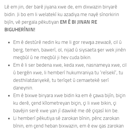
Lê em jin, der barê jiyana xwe de, em dixwazin biryarê
bidin. Ji bo em li welatekî ku azadiya me nayê sînorkirin
bijîn, vê pergala pêkutiyan
EM Ê BI JINAN RE
BIGUHERÎNIN!
Em ê destûrê nedin ku me li gor rewşa zewacê, cil û
berg, temen, bawerî, ol, nijad û siysaeta şer wek jinên
meqbûl û ne meqbûl ji hev cuda bikin.
Em ê li ser bedena xwe, keda xwe, nasnameya xwe, cil
û bergên xwe, li hemberî hukumraniya tu ‘reîsekî’, tu
desthilatdariyekê, tu terîqet û cemaetekê serî
daneynin.
Em ê bixwe biryara xwe bidin ka em ê çawa bijîn, biçin
ku derê, çend kîlometreyan biçin, çi li xwe bikin, çi
bavêjin serê xwe yan jî dawikê me dê çiqasî kin be.
Li hemberî pêkutiya sê zarokan bînin, pênc zarokan
bînin, em çend heban bixwazin, em ê ew qas zarokan