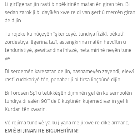
Li girtîgehan jin rastî binpêkirinên mafan ên giran tên. Bi
sedan zarok jî bi dayîkên xwe re di van şert û mercên giran
de dijîn.
Tu rojeke ku nûçeyên îşkenceyê, tundiya fîzîkî, pêkutî,
zordestiya lêgerîna tazî, astengkirina mafên hevdîtin û
tenduristiyê, şewitandina înfazê, heta mirinê neyên tune
ye.
Di serdemên karesatan de jin, nasnameyên zayendî, elewî
rastî cudakariyê tên, penaber jî bi tirsa lînçbûnê dijîn.
Bi Torosên Spî û tetikkêşên dijminên gel ên ku sembolên
tundiya di salên 90’î de û kuştinên kujernediyar in gef li
Kurdan tên xwarin.
Vê rejîma tundiyê ya ku jiyana me ji xwe re dike armanc,
EM Ê BI JINAN RE BIGUHERÎNIN!