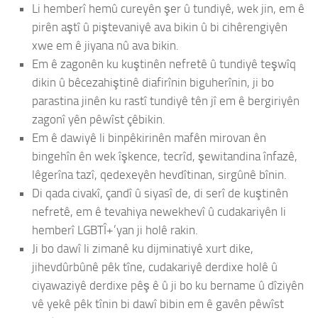
Li hemberî hemû cureyên şer û tundiyê, wek jin, em ê
pirên aştî û piştevaniyê ava bikin û bi cihêrengiyên
xwe em ê jiyana nû ava bikin.
Em ê zagonên ku kuştinên nefretê û tundiyê teşwîq
dikin û bêcezahiştinê diafirînin biguherînin, ji bo
parastina jinên ku rastî tundiyê tên jî em ê bergiriyên
zagonî yên pêwîst çêbikin.
Em ê dawiyê li binpêkirinên mafên mirovan ên
bingehîn ên wek îşkence, tecrîd, şewitandina înfazê,
lêgerîna tazî, qedexeyên hevdîtinan, sirgûnê bînin.
Di qada civakî, çandî û siyasî de, di serî de kuştinên
nefretê, em ê tevahiya newekhevî û cudakariyên li
hemberî LGBTÎ+’yan ji holê rakin.
Ji bo dawî li zimanê ku dijminatiyê xurt dike,
jihevdûrbûnê pêk tîne, cudakariyê derdixe holê û
ciyawaziyê derdixe pêş ê û ji bo ku bername û dîziyên
vê yekê pêk tînin bi dawî bibin em ê gavên pêwîst