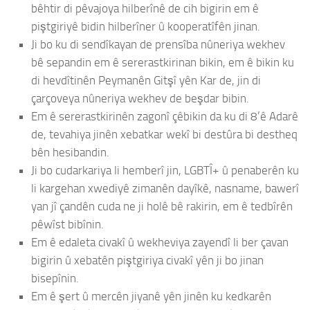
bêhtir di pêvajoya hilberînê de cih bigirin em ê
piştgiriyê bidin hilberîner û kooperatîfên jinan.
Ji bo ku di sendîkayan de prensîba nûneriya wekhev
bê sepandin em ê sererastkirinan bikin, em ê bikin ku
di hevdîtinên Peymanên Gitşî yên Kar de, jin di
çarçoveya nûneriya wekhev de beşdar bibin.
Em ê sererastkirinên zagonî çêbikin da ku di 8’ê Adarê
de, tevahiya jinên xebatkar wekî bi destûra bi destheq
bên hesibandin.
Ji bo cudarkariya li hemberî jin, LGBTÎ+ û penaberên ku
li kargehan xwediyê zimanên dayîkê, nasname, bawerî
yan jî çandên cuda ne ji holê bê rakirin, em ê tedbîrên
pêwîst bibînin.
Em ê edaleta civakî û wekheviya zayendî li ber çavan
bigirin û xebatên piştgiriya civakî yên ji bo jinan
bisepînin.
Em ê şert û mercên jiyanê yên jinên ku kedkarên