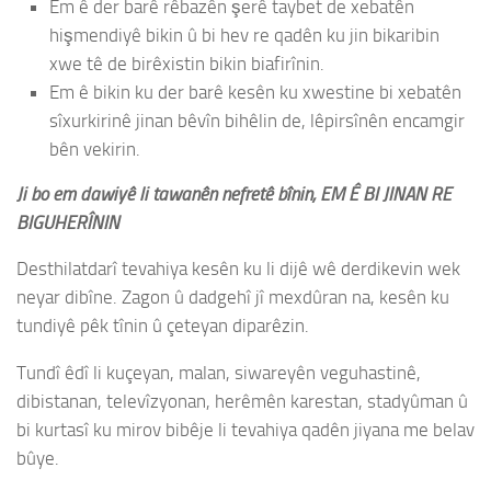
Em ê der barê rêbazên şerê taybet de xebatên
hişmendiyê bikin û bi hev re qadên ku jin bikaribin
xwe tê de birêxistin bikin biafirînin.
Em ê bikin ku der barê kesên ku xwestine bi xebatên
sîxurkirinê jinan bêvîn bihêlin de, lêpirsînên encamgir
bên vekirin.
Ji bo em dawiyê li tawanên nefretê bînin, EM Ê BI JINAN RE
BIGUHERÎNIN
Desthilatdarî tevahiya kesên ku li dijê wê derdikevin wek
neyar dibîne. Zagon û dadgehî jî mexdûran na, kesên ku
tundiyê pêk tînin û çeteyan diparêzin.
Tundî êdî li kuçeyan, malan, siwareyên veguhastinê,
dibistanan, televîzyonan, herêmên karestan, stadyûman û
bi kurtasî ku mirov bibêje li tevahiya qadên jiyana me belav
bûye.