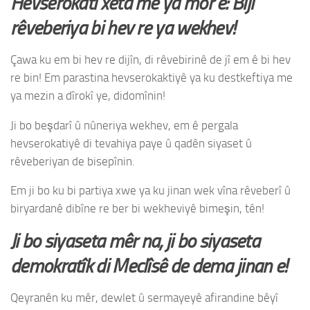
Hevserokatî xeta me ya mor e: Bijî
rêveberiya bi hev re ya wekhev!
Çawa ku em bi hev re dijîn, di rêvebirinê de jî em ê bi hev
re bin! Em parastina hevserokaktiyê ya ku destkeftiya me
ya mezin a dîrokî ye, didomînin!
Ji bo beşdarî û nûneriya wekhev, em ê pergala
hevserokatiyê di tevahiya paye û qadên siyaset û
rêveberiyan de bisepînin.
Em ji bo ku bi partiya xwe ya ku jinan wek vîna rêveberî û
biryardanê dibîne re ber bi wekheviyê bimeşin, tên!
Ji bo siyaseta mêr na, ji bo siyaseta
demokratîk di Meclîsê de dema jinan e!
Qeyranên ku mêr, dewlet û sermayeyê afirandine bêyî