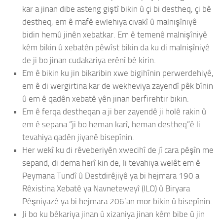
kar a jinan dibe asteng giştî bikin û çi bi destheq, çi bê
destheq, em ê mafê ewlehiya civakî û malnişîniyê
bidin hemû jinên xebatkar. Em ê temenê malnişîniyê
kêm bikin û xebatên pêwîst bikin da ku di malnişîniyê
de ji bo jinan cudakariya erênî bê kirin.
Em ê bikin ku jin bikaribin xwe bigihînin perwerdehiyê,
em ê di wergirtina kar de wekheviya zayendî pêk bînin
û em ê qadên xebatê yên jinan berfirehtir bikin.
Em ê ferqa destheqan a ji ber zayendê ji holê rakin û
em ê sepana “ji bo heman karî, heman destheq”ê li
tevahiya qadên jiyanê bisepînin.
Her wekî ku di rêveberiyên xwecihî de jî cara pêşîn me
sepand, di dema herî kin de, li tevahiya welêt em ê
Peymana Tundî û Destdirêjiyê ya bi hejmara 190 a
Rêxistina Xebatê ya Navneteweyî (ILO) û Biryara
Pêşniyazê ya bi hejmara 206’an mor bikin û bisepînin.
Ji bo ku bêkariya jinan û xizaniya jinan kêm bibe û jin