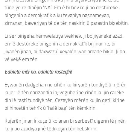
tune ye re dibêjin ‘NA’. Em ê bi hev re ji bo destûreke
bingehîn a demokratîk a ku tevahiya nasnameyan,
zimanan, baweriyan tê de tên naskirin û parastin bixebitin.
Li ser bingeha hemwelatiya wekhev, ji bo jiyaneke azad,
em ê destûreke bingehîn a demokratîk bi jinan re, bi
jiyanên jinan, bi daxwaz û xeyalên wan amade bikin. Ji bo
vê yekê em tên.
Edaleta mêr na, edaleta rasteqîn!
Eywanên dadgehan ne cihên ku kiryarên tundiyê û mêrên
kujer lê tên darizandin in; veguherîne cihên ku jin careke
din lê rastî tundiyê tên. Cezayên mêrên ku jin qetil kirine
bi hincetên tehrîk û ‘halê baş’ tên kêmkirin.
Kujerên jinan li kuçe û kolanan bi serbestî digerin lê jinên
ku ji bo azadiya jinê têdikoşin tên hebskirin.