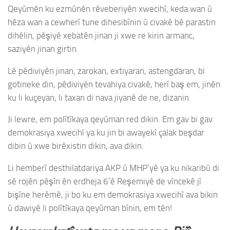
Qeyûmên ku ezmûnên rêveberiyên xwecihî, keda wan û
hêza wan a cewherî tune dihesibînin û civakê bê parastin
dihêlin, pêşiyê xebatên jinan ji xwe re kirin armanc,
saziyên jinan girtin.
Lê pêdiviyên jinan, zarokan, extiyaran, astengdaran, bi
gotineke din, pêdiviyên tevahiya civakê, herî baş em, jinên
ku li kuçeyan, li taxan di nava jiyanê de ne, dizanin.
Ji lewre, em polîtîkaya qeyûman red dikin. Em gav bi gav
demokrasiya xwecihî ya ku jin bi awayekî çalak beşdar
dibin û xwe birêxistin dikin, ava dikin.
Li hemberî desthilatdariya AKP û MHP’yê ya ku nikaribû di
sê rojên pêşîn ên erdheja 6’ê Reşemiyê de vîncekê jî
bişîne herêmê, ji bo ku em demokrasiya xwecihî ava bikin
û dawiyê li polîtîkaya qeyûman bînin, em tên!