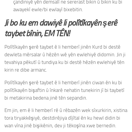
çandiniyê yên demsalî ne sererast bikin û bikin ku bi
awayekî ewle/bi ewlayî bixebitin.
Ji bo ku em dawiyê li polîtîkayên şerê
taybet bînin, EM TÊN!
Polîtîkayên şerê taybet ê li hemberî jinên Kurd bi destê
dewleta mêrsalar û hêzên wê yên ewlehiyê didomin. Jin ji
tevahiya pêkutî û tundiya ku bi destê hêzên ewlehiyê tên
kirin re dibe armanc.
Polîtîkayên şerê taybet ê li hemberî jinên ciwan ên ku bi
polîtîkayên bişaftin û înkarê nehatin tunekirin jî bi taybetî
bi metakirina bedena jinê tên sepandin.
Em jin, em ê li hemberî rê û rêbazên wek sîxurkirin, xistina
tora tiryakkêşiyê, destdirêjiya dîjîtal ên ku hewl didin bi
wan vîna jinê bişikênin, dev ji têkoşîna xwe bernedin.