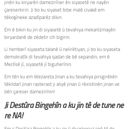
jinên ku kiryarên damezirîner ên siyasetê ne nayên
çareserkirin. Ji bo ku siyaset bibe malê civakê em
têkoşîneke azadîparêz dikin.
Em ê bikin ku jin di siyasetê û tevahiya mekanîzmayên
biryardanê de zêdetir cih bigirin.
Li hemberî siyaseta talanê û nelirêtiyan, ji bo ku siyaseta
demokratîk di tevahiya qadan de bê sepandin, em ê
Meclîsê jî, siyasetê jî biguherînin.
Em tên ku em Wezareta Jinan a ku tevahiya pirsgirêkên
têkildarî jinan rasterast ji aliyê jinan û rêxistinên jinan ve
bên çareser damezirînin!
Ji Destûra Bingehîn a ku jin tê de tune ne
re NA!
Em ji Destûra Bingehîn a ku jin û diyarkeriya jinê tê de