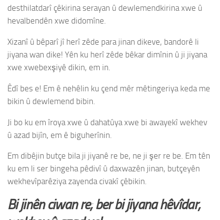
desthilatdarî çêkirina serayan û dewlemendkirina xwe û
hevalbendên xwe didomîne.
Xizanî û bêparî jî herî zêde para jinan dikeve, bandorê li
jiyana wan dike! Yên ku herî zêde bêkar dimînin û ji jiyana
xwe xwebexşiyê dikin, em in.
Êdî bes e! Em ê nehêlin ku çend mêr mêtingeriya keda me
bikin û dewlemend bibin.
Ji bo ku em îroya xwe û dahatûya xwe bi awayekî wekhev
û azad bijîn, em ê biguherînin.
Em dibêjin butçe bila ji jiyanê re be, ne ji şer re be. Em tên
ku em li ser bingeha pêdivî û daxwazên jinan, butçeyên
wekhevîparêziya zayenda civakî çêbikin.
Bi jinên ciwan re; ber bi jiyana hêvîdar,