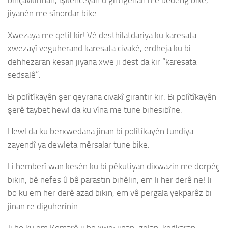
binçavkirinan, îşkenceyan û girtîgehan me bêdeng bike,
jiyanên me sînordar bike.
Xwezaya me qetil kir! Vê desthilatdariya ku karesata
xwezayî veguherand karesata civakê, erdheja ku bi
dehhezaran kesan jiyana xwe ji dest da kir “karesata
sedsalê”.
Bi polîtîkayên şer qeyrana civakî girantir kir. Bi polîtîkayên
şerê taybet hewl da ku vîna me tune bihesibîne.
Hewl da ku berxwedana jinan bi polîtîkayên tundiya
zayendî ya dewleta mêrsalar tune bike.
Li hemberî wan kesên ku bi pêkutiyan dixwazin me dorpêç
bikin, bê nefes û bê parastin bihêlin, em li her derê ne! Ji
bo ku em her derê azad bikin, em vê pergala yekparêz bi
jinan re diguherînin.
Ji bo ku em Komarê ji bo xwe; jinan, gelan, kedkaran,