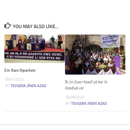
YOU MAY ALSO LIKE...
Em Xwe Diparêzin
19/07/2023
Bi Jin Jîyan Azadî’yê ber bi
BY
TEVGERA JINEN AZAD
Azadîyê ve!
16/09/2023
BY
TEVGERA JINEN AZAD