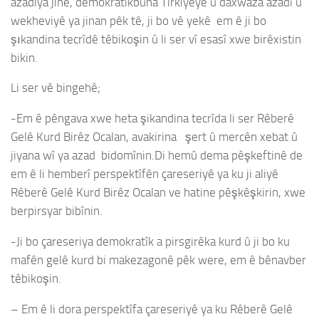
azadiya jinê, demokratîkbûna Tirkiyeyê û daxwaza azadî û
wekheviyê ya jinan pêk tê, ji bo vê yekê em ê ji bo
şıkandina tecrîdê têbikoşin û li ser vî esasî xwe birêxistin
bikin.
Li ser vê bingehê;
-Em ê pêngava xwe heta şikandina tecrîda li ser Rêberê
Gelê Kurd Birêz Ocalan, avakirina şert û mercên xebat û
jiyana wî ya azad bidomînin.Di hemû dema pêşkeftinê de
em ê li hemberî perspektîfên çareseriyê ya ku ji aliyê
Rêberê Gelê Kurd Birêz Ocalan ve hatine pêşkêşkirin, xwe
berpirsyar bibînin.
-Ji bo çareseriya demokratîk a pirsgirêka kurd û ji bo ku
mafên gelê kurd bi makezagonê pêk were, em ê bênavber
têbikoşin.
– Em ê li dora perspektîfa çareseriyê ya ku Rêberê Gelê