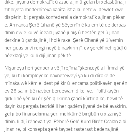
dike. jiyana demokratîk û azad a jin û gelan bi xelasbûna ji
zihniyeta modernîteya kapîtalîst a ku netew-dewlet xwe
dispêrin, bi pergala konfederal a demokratîk a jinan pêkan
e. Armanca Şerê Cîhanê yê Sêyemîn ê ku em tê de derbas
dibin ew e ku vê îdeala jiyanê ji hiş û hestên gel û jinan
derxîne û çanda jinê ji holê rake. Şerê Cîhanê yê 3’yemîn
her çiqas bi vî rengî neyê binavkirin jî, ev şerekî nehiqûqî û
bêexlaqî ye ku li dijî jinan pêk tê.
Nîşaneya herî şênber a vê jî rejîma îşkenceyê a li Îmraliyê
ye, ku bi komployeke navneteweyî ya ku di dîrokê de
mînaka wê kêm e dest pê kir û encama polîtîkayên şer ên
ev 26 sal in bê navber berdewam dike ye. Polîtîkayên
qirkirinê yên ku êrîşên qirkirina çandî kûrtir dike, hewl tê
dayin ku pergala tecrîdê li her qadêm jiyanê de bê avakirin,
gel ji bo fînansekirina şer, mehkûmê birçîbûn û xizaniyê
dibin, li dijî rêhevaltiya Rêberê Gelê Kurd Birêz Ocalan a bi
jinan re, bi konsepta şerê taybet rasterast bedena jinê,