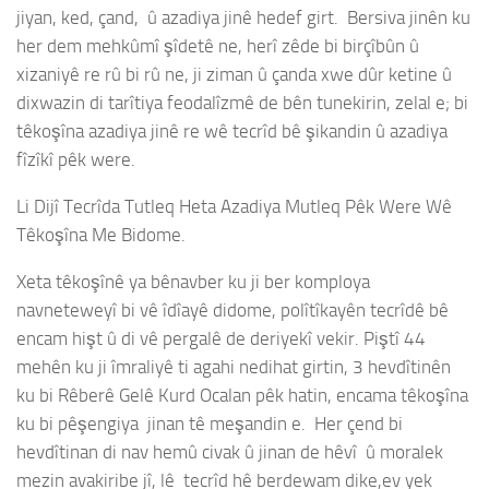
jiyan, ked, çand, û azadiya jinê hedef girt. Bersiva jinên ku
her dem mehkûmî şîdetê ne, herî zêde bi birçîbûn û
xizaniyê re rû bi rû ne, ji ziman û çanda xwe dûr ketine û
dixwazin di tarîtiya feodalîzmê de bên tunekirin, zelal e; bi
têkoşîna azadiya jinê re wê tecrîd bê şikandin û azadiya
fîzîkî pêk were.
Li Dijî Tecrîda Tutleq Heta Azadiya Mutleq Pêk Were Wê
Têkoşîna Me Bidome.
Xeta têkoşînê ya bênavber ku ji ber komploya
navneteweyî bi vê îdîayê didome, polîtîkayên tecrîdê bê
encam hişt û di vê pergalê de deriyekî vekir. Piştî 44
mehên ku ji îmraliyê ti agahi nedihat girtin, 3 hevdîtinên
ku bi Rêberê Gelê Kurd Ocalan pêk hatin, encama têkoşîna
ku bi pêşengiya jinan tê meşandin e. Her çend bi
hevdîtinan di nav hemû civak û jinan de hêvî û moralek
mezin avakiribe jî, lê tecrîd hê berdewam dike,ev yek