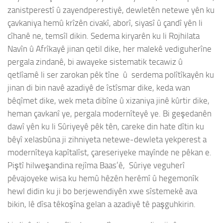
zanistperestî û zayendperestiyê, dewletên netewe yên ku
çavkaniya hemû krîzên civakî, aborî, siyasî û çandî yên li
cîhanê ne, temsîl dikin. Sedema kiryarên ku li Rojhilata
Navîn û Afrîkayê jinan qetil dike, her malekê vediguherîne
pergala zindanê, bi awayeke sistematik tecawiz û
qetlîamê li ser zarokan pêk tîne û serdema polîtîkayên ku
jinan di bin navê azadiyê de îstîsmar dike, keda wan
bêqîmet dike, wek meta dibîne û xizaniya jinê kûrtir dike,
heman çavkanî ye, pergala modernîteyê ye. Bi geşedanên
dawî yên ku li Sûriyeyê pêk tên, careke din hate dîtin ku
bêyî xelasbûna ji zihniyeta netewe-dewleta yekperest a
modernîteya kapîtalîst, çareseriyeke mayînde ne pêkan e.
Piştî hilweşandina rejîma Baas’ê, Sûriye veguherî
pêvajoyeke wisa ku hemû hêzên herêmî û hegemonîk
hewl didin ku ji bo berjewendiyên xwe sîstemekê ava
bikin, lê dîsa têkoşîna gelan a azadiyê tê paşguhkirin.