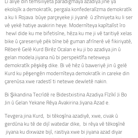
Li aliyê din temsîliyeta paradîgmaya azadiya jinê ya
ekolojîk a demokratîk, pergala konfederalîzma demokratîk
a ku li Rojava bûye parçeyeke ji jiyanê û zîhniyeta ku li ser
vê yekê hatiye avakirin heye. Modernîteya kapîtalîst îro
hewl dide ku me bifetisîne, hêza ku me ji vê taritiyê xelas
bike û çareseriyê pêk bîne bê guman afrînerê vê fikiriyatê,
Rêberê Gelê Kurd Birêz Ocalan e ku ji bo azadiya jin û
gelan modela jiyana nû bi perspektîfa neteweya
demokratîk pêşkêş dike. Bi vê hêz û baweriyê jin û gelê
Kurd ku pêşengên modernîteya demokratîk in careke din
çarenûsa xwe radestî ti netewe dewletê nakin.
Bi Şikandina Tecrîdê re Bidestxistina Azadiya Fîzîkî Ji Bo
Jin û Gelan Yekane Rêya Avakirina Jiyana Azad e.
Tevgera jina Kurd, bi têkoşîna azadiyê, xwe, civak û
gerdûna ku tê de dijî watedar dike, bi rêya vê têkoşînê
jiyana ku dixwaze bijî, rastiya xwe bi jiyana azad diyar