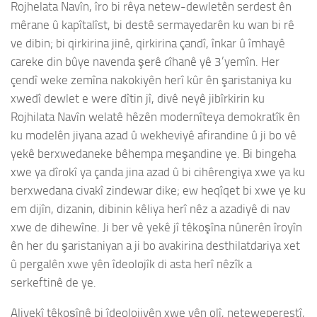
Rojhelata Navîn, îro bi rêya netew-dewletên serdest ên
mêrane û kapîtalîst, bi destê sermayedarên ku wan bi rê
ve dibin; bi qirkirina jinê, qirkirina çandî, înkar û îmhayê
careke din bûye navenda şerê cîhanê yê 3’yemîn. Her
çendî weke zemîna nakokiyên herî kûr ên şaristaniya ku
xwedî dewlet e were dîtin jî, divê neyê jibîrkirin ku
Rojhilata Navîn welatê hêzên modernîteya demokratîk ên
ku modelên jiyana azad û wekheviyê afirandine û ji bo vê
yekê berxwedaneke bêhempa meşandine ye. Bi bingeha
xwe ya dîrokî ya çanda jina azad û bi cihêrengiya xwe ya ku
berxwedana civakî zindewar dike; ew heqîqet bi xwe ye ku
em dijîn, dizanin, dibinin kêliya herî nêz a azadiyê di nav
xwe de dihewîne. Ji ber vê yekê jî têkoşîna nûnerên îroyîn
ên her du şaristaniyan a ji bo avakirina desthilatdariya xet
û pergalên xwe yên îdeolojîk di asta herî nêzîk a
serkeftinê de ye.
Aliyekî têkoşînê bi îdeolojiyên xwe yên olî, neteweperestî,