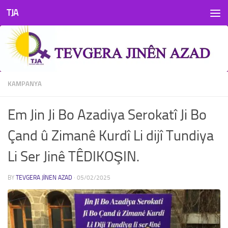
TJA
Skip to content
KAMPANYA
Em Jin Ji Bo Azadiya Serokatî Ji Bo
Çand û Zimanê Kurdî Li dijî Tundiya
Li Ser Jinê TÊDIKOŞIN.
BY
TEVGERA JINEN AZAD
·
05/02/2025