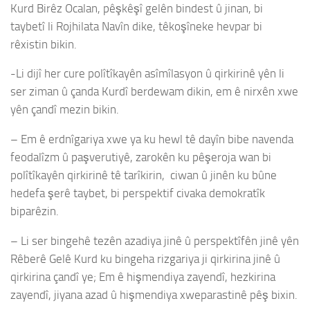
Kurd Birêz Ocalan, pêşkêşî gelên bindest û jinan, bi
taybetî li Rojhilata Navîn dike, têkoşîneke hevpar bi
rêxistin bikin.
-Li dijî her cure polîtîkayên asîmîlasyon û qirkirinê yên li
ser ziman û çanda Kurdî berdewam dikin, em ê nirxên xwe
yên çandî mezin bikin.
– Em ê erdnîgariya xwe ya ku hewl tê dayîn bibe navenda
feodalîzm û paşverutiyê, zarokên ku pêşeroja wan bi
polîtîkayên qirkirinê tê tarîkirin, ciwan û jinên ku bûne
hedefa şerê taybet, bi perspektif civaka demokratîk
biparêzin.
– Li ser bingehê tezên azadiya jinê û perspektîfên jinê yên
Rêberê Gelê Kurd ku bingeha rizgariya ji qirkirina jinê û
qirkirina çandî ye; Em ê hişmendiya zayendî, hezkirina
zayendî, jiyana azad û hişmendiya xweparastinê pêş bixin.