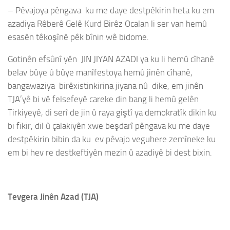
– Pêvajoya pêngava ku me daye destpêkirin heta ku em
azadiya Rêberê Gelê Kurd Birêz Ocalan li ser van hemû
esasên têkoşînê pêk bînin wê bidome.
Gotinên efsûnî yên JIN JIYAN AZADI ya ku li hemû cîhanê
belav bûye û bûye manîfestoya hemû jinên cîhanê,
bangawaziya birêxistinkirina jiyana nû dike, em jinên
TJA’yê bi vê felsefeyê careke din bang li hemû gelên
Tirkiyeyê, di serî de jin û raya giştî ya demokratîk dikin ku
bi fikir, dil û çalakiyên xwe beşdarî pêngava ku me daye
destpêkirin bibin da ku ev pêvajo veguhere zemîneke ku
em bi hev re destkeftiyên mezin û azadiyê bi dest bixin.
Tevgera Jinên Azad (TJA)