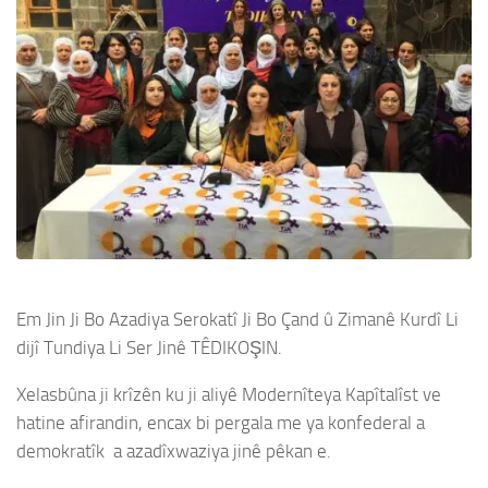
Em Jin Ji Bo Azadiya Serokatî Ji Bo Çand û Zimanê Kurdî Li
dijî Tundiya Li Ser Jinê TÊDIKOŞIN.
Xelasbûna ji krîzên ku ji aliyê Modernîteya Kapîtalîst ve
hatine afirandin, encax bi pergala me ya konfederal a
demokratîk a azadîxwaziya jinê pêkan e.