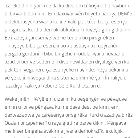
careke din nîşanî me da ku divê em têkoşînê bê navber û
bi biryar bidomînin. Em daxuyaniyên heyeta partiya DEM’ê
û deklerasyona wan a ku ji 7 xalê pêk tê, ji bo çareseriya
pirsgirêka Kurd û demokratîkbûna Tirkiyeyê girîng dibînin.
Ev îradeya çareseriyê wê ne tenê ji bo pirsgirêkên
Tirkiyeyê bibe çareserî, ji bo xelasbûyina ji qeyranên
pergala gerdûnî jî bibe bingehê modela jiyana hevpar û
azad. Ji ber vê sedemê jî divê hewldanên diyalogê yên ku
pêk tên veguhere çareseriyeke mayînde. Rêya pêkanîna
vê yekê jî hilweşandina sîstema qirkirinê ya li Îmraliyê û
azadiya fizîkî ya Rêberê Gelê Kurd Ocalan e.
Weke jinên TJA’yê em dizanin ku pêşengên vê pêvajoyê
em in û bi vê pêngava ku me daye dest pê kirin, em
daxwaza xwe ya çareseriya pirsgirêka Kurd û azadiya birêz
Ocalan bi çapemenî û raya giştî re parve dikin . Pêngava
me li ser bingeha avakirina jiyana demokratîk, ekolojîk,