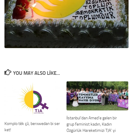
YOU MAY ALSO LIKE...
İstanbul’dan Amed’e gelen bir
Komplo têk çû, berxwedan bi ser
grup feminist kadın, Kadın
ket!
Özgürlük Hareketimizi TJA’ yi