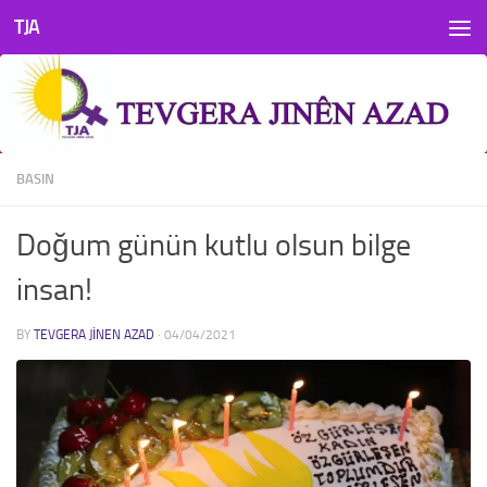
TJA
Skip to content
BASIN
Doğum günün kutlu olsun bilge
insan!
BY
TEVGERA JINEN AZAD
·
04/04/2021