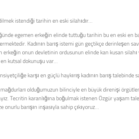
lmek istendiği tarihin en eski silahıdır…
nde egemen erkeğin elinde tuttuğu tarihin bu en eski en barba
ermektedir. Kadının barış istemi gün geçtikçe derinleşen 
erkeğin onun devletinin ordusunun elinde kan kusan silahı v
en kutsal dokunuşu var…
nsiyetçiliğe karşı en güçlü haykırış kadının barış talebinde s
k mağdurları olduğumuzun bilinciyle en büyük direnişi örgüt
ayız. Tecritin karanlığına boğulmak istenen Özgür yaşam tal
ze onurlu barışın inşasıyla sahip çıkıyoruz…