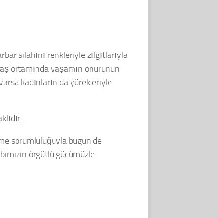
r silahını renkleriyle zılgıtlarıyla
savaş ortamında yaşamın onurunun
arsa kadınların da yürekleriyle
aklıdır…
leme sorumluluğuyla bugün de
ebimizin örgütlü gücümüzle