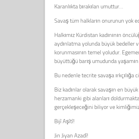
Karanlıkta bırakılan umuttur…
Savaş tüm halkların onurunun yok edi
Halkımız Kürdistan kadınının öncülüğü
aydınlatma yolunda büyük bedeller v
korunmasının temel yoludur. Egemen 
büyüttüğü barış umudunda yaşamın 
Bu nedenle tecrite savaşa ırkçılığa ci
Biz kadınlar olarak savaşın en büyü
herzamanki gibi alanları doldurmakt
gerçekleşeceğini biliyor ve kimliğimi
Bijî Aşîtî!
Jin Jiyan Azadî!