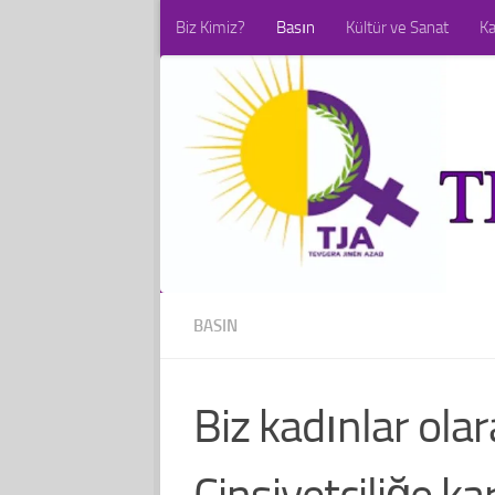
Biz Kimiz?
Basın
Kültür ve Sanat
K
Skip to content
BASIN
Biz kadınlar olar
Cinsiyetçiliğe ka