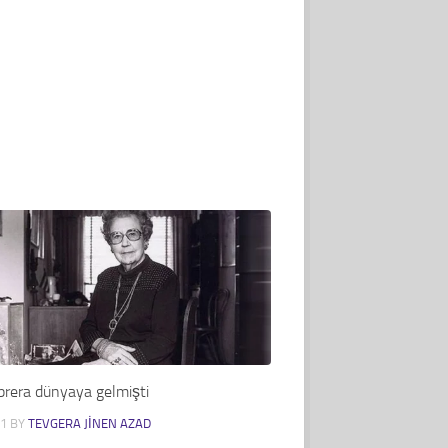
brera dünyaya gelmişti
21
BY
TEVGERA JINEN AZAD