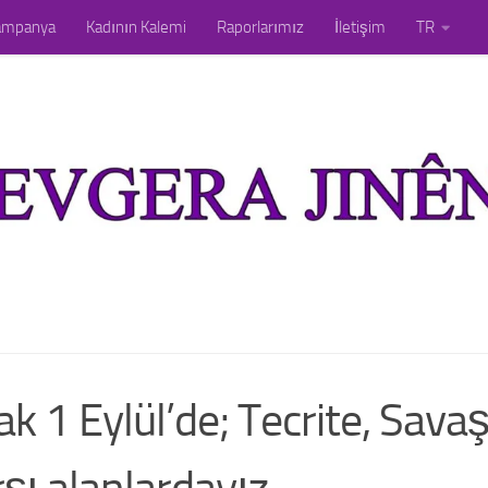
ampanya
Kadının Kalemi
Raporlarımız
İletişim
TR
ak 1 Eylül’de; Tecrite, Savaş
rşı alanlardayız.