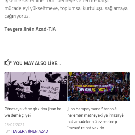
işkence sistemine “Dur” demeye ve tecrite karşı
mücadeleyi yükseltmeye, toplumsal kurtuluşu sağlamaya
çağırıyoruz.
Tevgera Jinên Azad-TJA
YOU MAY ALSO LIKE...
Pênaseya vê ne qirkirina jinan be
Ji bo Hempeymana Stenbolê li
wê demê çi ye?
hereman metneyekî ya îmazayê
hat amadekirin û ev metne ji
23/07/2021
îmzayê re hat vekirin.
BY
TEVGERA JINEN AZAD