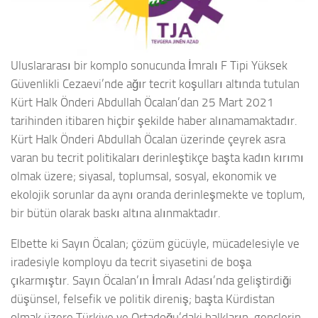
Uluslararası bir komplo sonucunda İmralı F Tipi Yüksek
Güvenlikli Cezaevi’nde ağır tecrit koşulları altında tutulan
Kürt Halk Önderi Abdullah Öcalan’dan 25 Mart 2021
tarihinden itibaren hiçbir şekilde haber alınamamaktadır.
Kürt Halk Önderi Abdullah Öcalan üzerinde çeyrek asra
varan bu tecrit politikaları derinleştikçe başta kadın kırımı
olmak üzere; siyasal, toplumsal, sosyal, ekonomik ve
ekolojik sorunlar da aynı oranda derinleşmekte ve toplum,
bir bütün olarak baskı altına alınmaktadır.
Elbette ki Sayın Öcalan; çözüm gücüyle, mücadelesiyle ve
iradesiyle komployu da tecrit siyasetini de boşa
çıkarmıştır. Sayın Öcalan’ın İmralı Adası’nda geliştirdiği
düşünsel, felsefik ve politik direniş; başta Kürdistan
olmak üzere Türkiye ve Ortadoğu’daki halkların, gençlerin