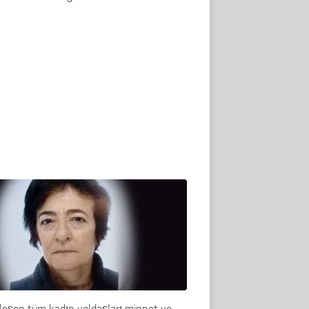
eşen tüm kadın yoldaşları minnet ve