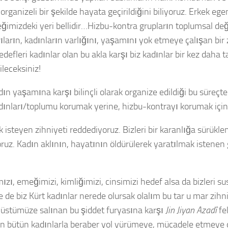
rganizeli bir şekilde hayata geçirildiğini biliyoruz. Erkek eg
leğimizdeki yeri bellidir…Hizbu-kontra grupların toplumsal d
ırıların, kadınların varlığını, yaşamını yok etmeye çalışan bi
efleri kadınlar olan bu akla karşı biz kadınlar bir kez daha t
ileceksiniz!
dın yaşamına karşı bilinçli olarak organize edildiği bu süreçt
kadınları/toplumu korumak yerine, hizbu-kontrayı korumak için
k isteyen zihniyeti reddediyoruz. Bizleri bir karanlığa sürü
uz. Kadın aklının, hayatının öldürülerek yaratılmak istenen g
zı, emeğimizi, kimliğimizi, cinsimizi hedef alsa da bizleri s
se de biz Kürt kadınlar nerede olursak olalım bu tar u mar zih
n üstümüze salınan bu şiddet furyasına karşı
Jin Jiyan Azadî
fel
in bütün kadınlarla beraber yol yürümeye, mücadele etmeye