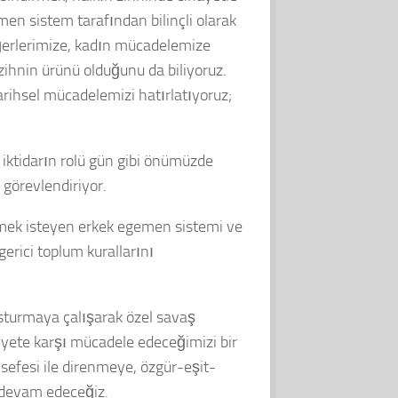
emen sistem tarafından bilinçli olarak
eğerlerimize, kadın mücadelemize
r zihnin ürünü olduğunu da biliyoruz.
arihsel mücadelemizi hatırlatıyoruz;
e iktidarın rolü gün gibi önümüzde
 görevlendiriyor.
klemek isteyen erkek egemen sistemi ve
erici toplum kurallarını
usturmaya çalışarak özel savaş
niyete karşı mücadele edeceğimizi bir
sefesi ile direnmeye, özgür-eşit-
 devam edeceğiz.