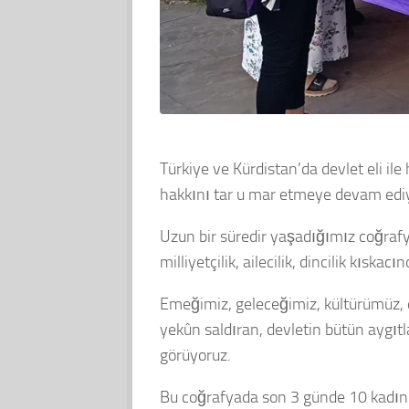
Türkiye ve Kürdistan’da devlet eli ile
hakkını tar u mar etmeye devam edi
Uzun bir süredir yaşadığımız coğraf
milliyetçilik, ailecilik, dincilik kısk
Emeğimiz, geleceğimiz, kültürümüz, d
yekûn saldıran, devletin bütün aygıtl
görüyoruz.
Bu coğrafyada son 3 günde 10 kadın