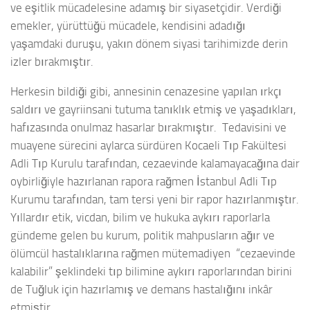
ve eşitlik mücadelesine adamış bir siyasetçidir. Verdiği
emekler, yürüttüğü mücadele, kendisini adadığı
yaşamdaki duruşu, yakın dönem siyasi tarihimizde derin
izler bırakmıştır.
Herkesin bildiği gibi, annesinin cenazesine yapılan ırkçı
saldırı ve gayriinsani tutuma tanıklık etmiş ve yaşadıkları,
hafızasında onulmaz hasarlar bırakmıştır. Tedavisini ve
muayene sürecini aylarca sürdüren Kocaeli Tıp Fakültesi
Adli Tıp Kurulu tarafından, cezaevinde kalamayacağına dair
oybirliğiyle hazırlanan rapora rağmen İstanbul Adli Tıp
Kurumu tarafından, tam tersi yeni bir rapor hazırlanmıştır.
Yıllardır etik, vicdan, bilim ve hukuka aykırı raporlarla
gündeme gelen bu kurum, politik mahpusların ağır ve
ölümcül hastalıklarına rağmen mütemadiyen “cezaevinde
kalabilir” şeklindeki tıp bilimine aykırı raporlarından birini
de Tuğluk için hazırlamış ve demans hastalığını inkâr
etmiştir.