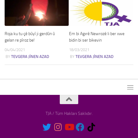
Roja ku tu çê bûyî ji gerdûn û
Em bi Agırê Newrozê li ber xwe
gelan re pîroz be!
bidin bi ser bikevin
04/04/2021
18/03/2021
BY
TEVGERA JINEN AZAD
BY
TEVGERA JINEN AZAD
TJA / Tüm Hakları Saklıdır.