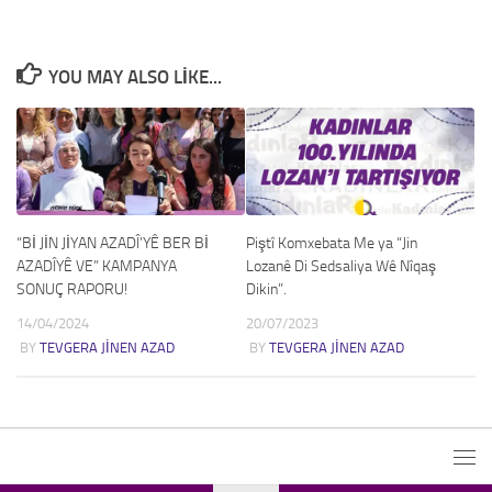
YOU MAY ALSO LIKE...
“Bİ JİN JİYAN AZADÎ’YÊ BER Bİ
Piştî Komxebata Me ya “Jin
AZADÎYÊ VE” KAMPANYA
Lozanê Di Sedsaliya Wê Nîqaş
SONUÇ RAPORU!
Dikin”.
14/04/2024
20/07/2023
BY
TEVGERA JINEN AZAD
BY
TEVGERA JINEN AZAD