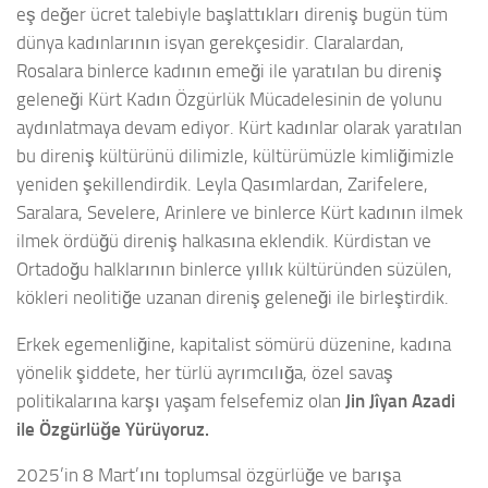
eş değer ücret talebiyle başlattıkları direniş bugün tüm
dünya kadınlarının isyan gerekçesidir. Claralardan,
Rosalara binlerce kadının emeği ile yaratılan bu direniş
geleneği Kürt Kadın Özgürlük Mücadelesinin de yolunu
aydınlatmaya devam ediyor. Kürt kadınlar olarak yaratılan
bu direniş kültürünü dilimizle, kültürümüzle kimliğimizle
yeniden şekillendirdik. Leyla Qasımlardan, Zarifelere,
Saralara, Sevelere, Arinlere ve binlerce Kürt kadının ilmek
ilmek ördüğü direniş halkasına eklendik. Kürdistan ve
Ortadoğu halklarının binlerce yıllık kültüründen süzülen,
kökleri neolitiğe uzanan direniş geleneği ile birleştirdik.
Erkek egemenliğine, kapitalist sömürü düzenine, kadına
yönelik şiddete, her türlü ayrımcılığa, özel savaş
politikalarına karşı yaşam felsefemiz olan
Jin Jîyan Azadi
ile Özgürlüğe Yürüyoruz.
2025’in 8 Mart’ını toplumsal özgürlüğe ve barışa