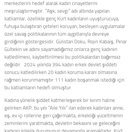
merkezlerini hedef alarak kadın cinayetlerini
meşrulaştırmıştır. “Aşk, sevgi” adı altında yapılan
katliamlar, özellikle genç Kürt kadınların uyuşturucuya,
fuhuşa bulaştıran çeteleri koruyan, besleyen uygulamalar
özel savaş politikalarının tüm aygıtlarıyla devreye
girdiğinin göstergesidir. Gülistan Doku, Rojin Kabaiş, Pınar
Gültekin ve adını sayamadığımız onlarca genç kadının
katledilmesi, kaybettirilmesi bu politikalardan bağımsız
değildir. 2024 yılında 394 kadın erkek devlet şiddeti
sonucu katledilirken 20 kadın koruma kararı olmasına
rağmen korunmamıştır.111 kadın boşanmak istediği için
bu katliamların hedefi olmuştur.
Kadına yönelik şiddet katmerleşerek bir kırım haline
gelirken AKP, bu yılı “Aile Yılı” ilan ederek kadınları anne,
eş, ev içi rollerine geri çağırmakta; erkekliği yüceltmenin
zeminlerini yaratmakta, devletin bekasını ve geleceğini
kadının kölelik durumunun devamında aramaktadır. Kürt