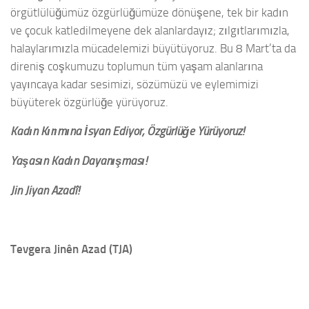
örgütlülüğümüz özgürlüğümüze dönüşene, tek bir kadın
ve çocuk katledilmeyene dek alanlardayız; zılgıtlarımızla,
halaylarımızla mücadelemizi büyütüyoruz. Bu 8 Mart’ta da
direniş coşkumuzu toplumun tüm yaşam alanlarına
yayıncaya kadar sesimizi, sözümüzü ve eylemimizi
büyüterek özgürlüğe yürüyoruz.
Kadın Kırımına İsyan Ediyor, Özgürlüğe Yürüyoruz!
Yaşasın Kadın Dayanışması!
Jin Jiyan Azadî!
Tevgera Jinên Azad
(TJA)