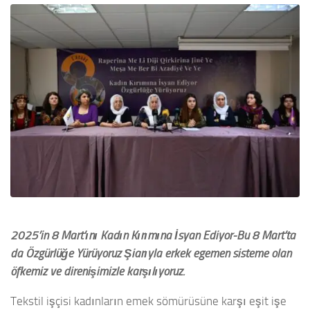
2025’in 8 Mart’ını Kadın Kırımına İsyan Ediyor-Bu 8 Mart’ta
da Özgürlüğe Yürüyoruz Şiarıyla erkek egemen sisteme olan
öfkemiz ve direnişimizle karşılıyoruz.
Tekstil işçisi kadınların emek sömürüsüne karşı eşit işe